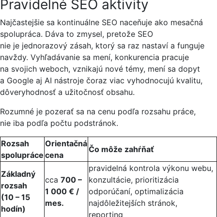
Pravidelné SEO aktivity
Najčastejšie sa kontinuálne SEO naceňuje ako mesačná
spolupráca. Dáva to zmysel, pretože SEO
nie je jednorazový zásah, ktorý sa raz nastaví a funguje
navždy. Vyhľadávanie sa mení, konkurencia pracuje
na svojich weboch, vznikajú nové témy, mení sa dopyt
a Google aj AI nástroje čoraz viac vyhodnocujú kvalitu,
dôveryhodnosť a užitočnosť obsahu.
Rozumné je pozerať sa na cenu podľa rozsahu práce,
nie iba podľa počtu podstránok.
Rozsah
Orientačná
Čo môže zahŕňať
spolupráce
cena
pravidelná kontrola výkonu webu,
Základný
cca
700 –
konzultácie, prioritizácia
rozsah
1 000 € /
odporúčaní, optimalizácia
(10 – 15
mes.
najdôležitejších stránok,
hodín)
reporting