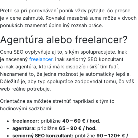
Preto sa pri porovnávaní ponúk vždy pýtajte, čo presne
je v cene zahrnuté. Rovnaká mesačná suma môže v dvoch
ponukách znamenať úplne iný rozsah práce.
Agentúra alebo freelancer?
Cenu SEO ovplyvňuje aj to, s kým spolupracujete. Inak
je nacenený
freelancer
, inak seniorný SEO konzultant
a inak agentúra, ktorá má k dispozícii širší tím ľudí.
Neznamená to, že jedna možnosť je automaticky lepšia.
Dôležité je, aby typ spolupráce zodpovedal tomu, čo váš
web reálne potrebuje.
Orientačne sa môžete stretnúť napríklad s týmito
hodinovými sadzbami:
freelancer:
približne
40 – 60 € / hod.
agentúra:
približne
65 – 90 € / hod.
seniorný SEO konzultant:
približne
90 – 120+ € /