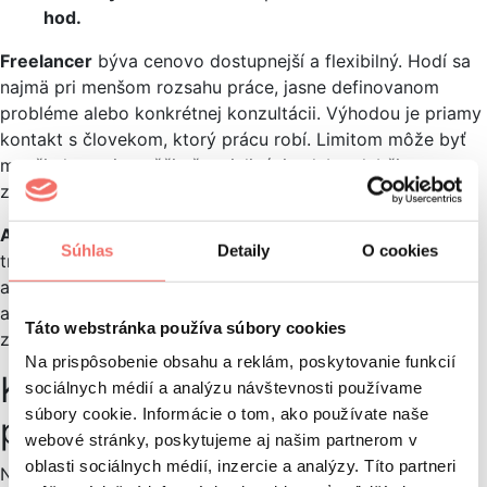
hod.
Freelancer
býva cenovo dostupnejší a flexibilný. Hodí sa
najmä pri menšom rozsahu práce, jasne definovanom
probléme alebo konkrétnej konzultácii. Výhodou je priamy
kontakt s človekom, ktorý prácu robí. Limitom môže byť
menšia kapacita, užšia špecializácia alebo slabšia
zastupiteľnosť.
Agentúra
je drahšia, ale dáva zmysel pri projektoch, kde
Súhlas
Detaily
O cookies
treba prepájať viac oblastí naraz – technické SEO, obsah,
analytiku, linkbuilding, reporting a koordináciu viacerých
aktivít. Výhodou je širší tím, zastupiteľnosť a skúsenosť
Táto webstránka používa súbory cookies
z rôznych typov projektov.
Na prispôsobenie obsahu a reklám, poskytovanie funkcií
Kedy a komu sa oplatí
sociálnych médií a analýzu návštevnosti používame
súbory cookie. Informácie o tom, ako používate naše
pracovať na SEO?
webové stránky, poskytujeme aj našim partnerom v
oblasti sociálnych médií, inzercie a analýzy. Títo partneri
Nie každý web potrebuje veľkú mesačnú SEO spoluprácu.