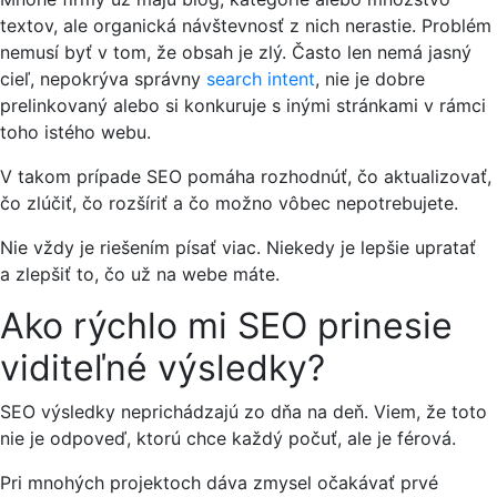
textov, ale organická návštevnosť z nich nerastie. Problém
nemusí byť v tom, že obsah je zlý. Často len nemá jasný
cieľ, nepokrýva správny
search intent
, nie je dobre
prelinkovaný alebo si konkuruje s inými stránkami v rámci
toho istého webu.
V takom prípade SEO pomáha rozhodnúť, čo aktualizovať,
čo zlúčiť, čo rozšíriť a čo možno vôbec nepotrebujete.
Nie vždy je riešením písať viac. Niekedy je lepšie upratať
a zlepšiť to, čo už na webe máte.
Ako rýchlo mi SEO prinesie
viditeľné výsledky?
SEO výsledky neprichádzajú zo dňa na deň. Viem, že toto
nie je odpoveď, ktorú chce každý počuť, ale je férová.
Pri mnohých projektoch dáva zmysel očakávať prvé