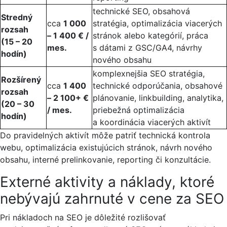
technické SEO, obsahová
Stredný
cca
1 000
stratégia, optimalizácia viacerých
rozsah
– 1 400 € /
stránok alebo kategórií, práca
(15 – 20
mes.
s dátami z GSC/GA4, návrhy
hodín)
nového obsahu
komplexnejšia SEO stratégia,
Rozšírený
cca
1 400
technické odporúčania, obsahové
rozsah
– 2 100+ €
plánovanie, linkbuilding, analytika,
(20 – 30
/ mes.
priebežná optimalizácia
hodín)
a koordinácia viacerých aktivít
Do pravidelných aktivít môže patriť technická kontrola
webu, optimalizácia existujúcich stránok, návrh nového
obsahu, interné prelinkovanie, reporting či konzultácie.
Externé aktivity a náklady, ktoré
nebývajú zahrnuté v cene za SEO
Pri nákladoch na SEO je dôležité rozlišovať