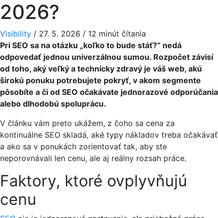
2026?
Visibility
/
27. 5. 2026
/
12 minút čítania
Pri SEO sa na otázku „koľko to bude stáť?“ nedá
odpovedať jednou univerzálnou sumou. Rozpočet závisí
od toho, aký veľký a technicky zdravý je váš web, akú
širokú ponuku potrebujete pokryť, v akom segmente
pôsobíte a či od SEO očakávate jednorazové odporúčania
alebo dlhodobú spoluprácu.
V článku vám preto ukážem, z čoho sa cena za
kontinuálne SEO skladá, aké typy nákladov treba očakávať
a ako sa v ponukách zorientovať tak, aby ste
neporovnávali len cenu, ale aj reálny rozsah práce.
Faktory, ktoré ovplyvňujú
cenu