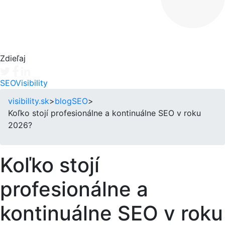
Zdieľaj
Tweet
Facebook share
Linkedin share
SEO
Visibility
visibility.sk
>
blog
SEO
>
Koľko stojí profesionálne a kontinuálne SEO v roku
2026?
Koľko stojí
profesionálne a
kontinuálne SEO v roku