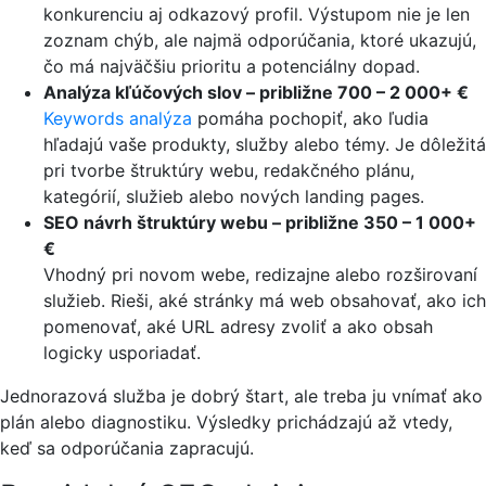
konkurenciu aj odkazový profil. Výstupom nie je len
zoznam chýb, ale najmä odporúčania, ktoré ukazujú,
čo má najväčšiu prioritu a potenciálny dopad.
Analýza kľúčových slov – približne 700 – 2 000+ €
Keywords analýza
pomáha pochopiť, ako ľudia
hľadajú vaše produkty, služby alebo témy. Je dôležitá
pri tvorbe štruktúry webu, redakčného plánu,
kategórií, služieb alebo nových landing pages.
SEO návrh štruktúry webu – približne 350 – 1 000+
€
Vhodný pri novom webe, redizajne alebo rozširovaní
služieb. Rieši, aké stránky má web obsahovať, ako ich
pomenovať, aké URL adresy zvoliť a ako obsah
logicky usporiadať.
Jednorazová služba je dobrý štart, ale treba ju vnímať ako
plán alebo diagnostiku. Výsledky prichádzajú až vtedy,
keď sa odporúčania zapracujú.