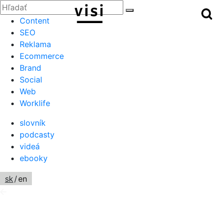
Zatvoriť
Hľadať:
Hľ
Hľadať
Menu
Content
SEO
Reklama
Ecommerce
Brand
Social
Web
Worklife
slovník
podcasty
videá
ebooky
sk
/
en