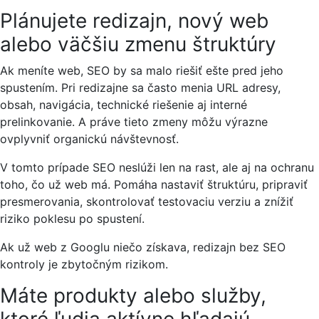
Plánujete redizajn, nový web
alebo väčšiu zmenu štruktúry
Ak meníte web, SEO by sa malo riešiť ešte pred jeho
spustením. Pri redizajne sa často menia URL adresy,
obsah, navigácia, technické riešenie aj interné
prelinkovanie. A práve tieto zmeny môžu výrazne
ovplyvniť organickú návštevnosť.
V tomto prípade SEO neslúži len na rast, ale aj na ochranu
toho, čo už web má. Pomáha nastaviť štruktúru, pripraviť
presmerovania, skontrolovať testovaciu verziu a znížiť
riziko poklesu po spustení.
Ak už web z Googlu niečo získava, redizajn bez SEO
kontroly je zbytočným rizikom.
Máte produkty alebo služby,
ktoré ľudia aktívne hľadajú