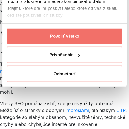
môžu príslušné informácie skombinovať s ďalšími
Ale takmer každá firma s webom by mala vedieť, či má
údajmi, ktoré ste im poskytli alebo ktoré od vás získali,
vo vyhľadávaní potenciál a čo jej dnes bráni ho využiť.
keď ste používali ich služby.
Najčastejšie sa SEO oplatí v týchto situáciách:
Máte web alebo e-shop, ktorý už
Povoliť všetko
niečo prináša, ale cítite, že by
mohol viac
Prispôsobiť
Toto je veľmi častý prípad. Web má
organickú
návštevnosť
, niektoré stránky sa zobrazujú v Googli,
Odmietnuť
možno už prichádzajú aj dopyty alebo objednávky,
ale výsledky nie sú stabilné alebo nerastú tak, ako by
mohli.
Vtedy SEO pomáha zistiť, kde je nevyužitý potenciál.
Môže ísť o stránky s dobrými
impresiami
, ale nízkym
CTR
,
kategórie so slabým obsahom, nevyužité témy, technické
chyby alebo chýbajúce interné prelinkovanie.