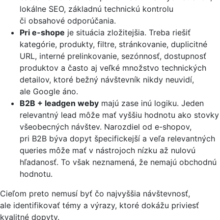
lokálne SEO, základnú technickú kontrolu
či obsahové odporúčania.
Pri e-shope
je situácia zložitejšia. Treba riešiť
kategórie, produkty, filtre, stránkovanie, duplicitné
URL, interné prelinkovanie, sezónnosť, dostupnosť
produktov a často aj veľké množstvo technických
detailov, ktoré bežný návštevník nikdy neuvidí,
ale Google áno.
B2B + leadgen weby
majú zase inú logiku. Jeden
relevantný lead môže mať vyššiu hodnotu ako stovky
všeobecných návštev. Narozdiel od e-shopov,
pri B2B býva dopyt špecifickejší a veľa relevantných
queries môže mať v nástrojoch nízku až nulovú
hľadanosť. To však neznamená, že nemajú obchodnú
hodnotu.
Cieľom preto nemusí byť čo najvyššia návštevnosť,
ale identifikovať témy a výrazy, ktoré dokážu priviesť
kvalitné dopyty.