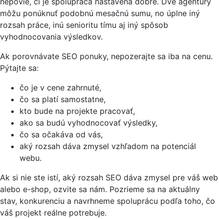
nepovie, či je spolupráca nastavená dobre. Dve agentúry
môžu ponúknuť podobnú mesačnú sumu, no úplne iný
rozsah práce, inú senioritu tímu aj iný spôsob
vyhodnocovania výsledkov.
Ak porovnávate SEO ponuky, nepozerajte sa iba na cenu.
Pýtajte sa:
čo je v cene zahrnuté,
čo sa platí samostatne,
kto bude na projekte pracovať,
ako sa budú vyhodnocovať výsledky,
čo sa očakáva od vás,
aký rozsah dáva zmysel vzhľadom na potenciál
webu.
Ak si nie ste istí, aký rozsah SEO dáva zmysel pre váš web
alebo e-shop, ozvite sa nám. Pozrieme sa na aktuálny
stav, konkurenciu a navrhneme spoluprácu podľa toho, čo
váš projekt reálne potrebuje.