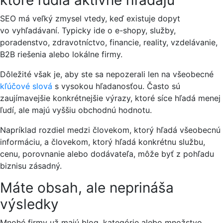
SEO má veľký zmysel vtedy, keď existuje dopyt
vo vyhľadávaní. Typicky ide o e-shopy, služby,
poradenstvo, zdravotníctvo, financie, reality, vzdelávanie,
B2B riešenia alebo lokálne firmy.
Dôležité však je, aby ste sa nepozerali len na všeobecné
kľúčové slová
s vysokou hľadanosťou. Často sú
zaujímavejšie konkrétnejšie výrazy, ktoré síce hľadá menej
ľudí, ale majú vyššiu obchodnú hodnotu.
Napríklad rozdiel medzi človekom, ktorý hľadá všeobecnú
informáciu, a človekom, ktorý hľadá konkrétnu službu,
cenu, porovnanie alebo dodávateľa, môže byť z pohľadu
biznisu zásadný.
Máte obsah, ale neprináša
výsledky
Mnohé firmy už majú blog, kategórie alebo množstvo