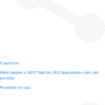
Tweet
Facebook share
Linkedin share
O autorovi
Máte záujem o SEO? Náš tím SEO špecialistov vám rád
pomôže
Povedzte mi viac