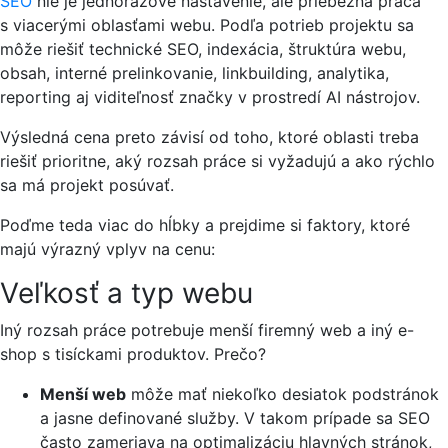
SEO
nie je jednorazové nastavenie, ale priebežná práca
s viacerými oblasťami webu. Podľa potrieb projektu sa
môže riešiť technické SEO, indexácia, štruktúra webu,
obsah, interné prelinkovanie, linkbuilding, analytika,
reporting aj viditeľnosť značky v prostredí AI nástrojov.
Výsledná cena preto závisí od toho, ktoré oblasti treba
riešiť prioritne, aký rozsah práce si vyžadujú a ako rýchlo
sa má projekt posúvať.
Poďme teda viac do hĺbky a prejdime si faktory, ktoré
majú výrazný vplyv na cenu:
Veľkosť a typ webu
Iný rozsah práce potrebuje menší firemný web a iný e-
shop s tisíckami produktov. Prečo?
Menší web
môže mať niekoľko desiatok podstránok
a jasne definované služby. V takom prípade sa SEO
často zameriava na optimalizáciu hlavných stránok,