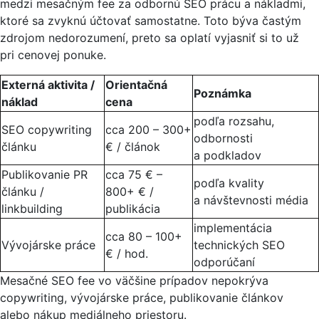
medzi mesačným fee za odbornú SEO prácu a nákladmi,
ktoré sa zvyknú účtovať samostatne. Toto býva častým
zdrojom nedorozumení, preto sa oplatí vyjasniť si to už
pri cenovej ponuke.
Externá aktivita /
Orientačná
Poznámka
náklad
cena
podľa rozsahu,
SEO copywriting
cca 200 – 300+
odbornosti
článku
€ / článok
a podkladov
Publikovanie PR
cca 75 € –
podľa kvality
článku /
800+ € /
a návštevnosti média
linkbuilding
publikácia
implementácia
cca 80 – 100+
Vývojárske práce
technických SEO
€ / hod.
odporúčaní
Mesačné SEO fee vo väčšine prípadov nepokrýva
copywriting, vývojárske práce, publikovanie článkov
alebo nákup mediálneho priestoru.