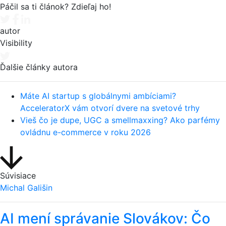
Páčil sa ti článok? Zdieľaj ho!
Tweet
Facebook share
Linkedin share
autor
Visibility
Ďalšie články autora
Máte AI startup s globálnymi ambíciami?
AcceleratorX vám otvorí dvere na svetové trhy
Vieš čo je dupe, UGC a smellmaxxing? Ako parfémy
ovládnu e-commerce v roku 2026
Súvisiace
Michal Gališin
AI mení správanie Slovákov: Čo