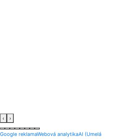
‹
›
Google reklama
Webová analytika
AI (Umelá