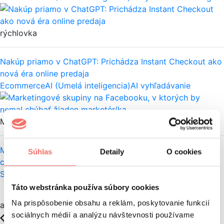
rýchlovka
Nakúp priamo v ChatGPT: Prichádza Instant Checkout ako
nová éra online predaja
Ecommerce
AI (Umelá inteligencia)
AI vyhľadávanie
Monika Floreková
Marketingové skupiny na Facebooku, v ktorých by nemal
Súhlas
Detaily
O cookies
chýbať žiaden marketér/ka
Social
Facebook
Komunikácia
Táto webstránka používa súbory cookies
Načítať ďalšie
Na prispôsobenie obsahu a reklám, poskytovanie funkcií
autori
sociálnych médií a analýzu návštevnosti používame