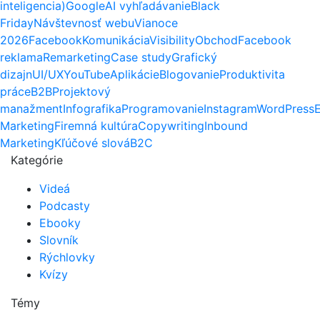
inteligencia)
Google
AI vyhľadávanie
Black
Friday
Návštevnosť webu
Vianoce
2026
Facebook
Komunikácia
Visibility
Obchod
Facebook
reklama
Remarketing
Case study
Grafický
dizajn
UI/UX
YouTube
Aplikácie
Blogovanie
Produktivita
práce
B2B
Projektový
manažment
Infografika
Programovanie
Instagram
WordPress
Marketing
Firemná kultúra
Copywriting
Inbound
Marketing
Kľúčové slová
B2C
Kategórie
Videá
Podcasty
Ebooky
Slovník
Rýchlovky
Kvízy
Témy