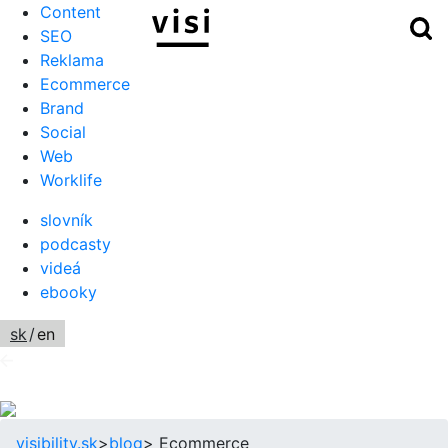
Content
Hľ
Menu
SEO
Reklama
Ecommerce
Brand
Social
Web
Worklife
slovník
podcasty
videá
ebooky
sk
/
en
visibility.sk
>
blog
>
Ecommerce