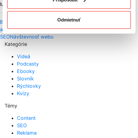
Marcel Machovič
Odmietnuť
Buďte proaktívni – myslite na SEO a návštevníkov skôr,
ako spustíte webovú stránku!
SEO
Návštevnosť webu
Kategórie
Videá
Podcasty
Ebooky
Slovník
Rýchlovky
Kvízy
Témy
Content
SEO
Reklama