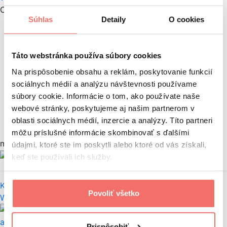
Certifikáty
Súhlas
Detaily
O cookies
Google Adwords Fundamentals
Google Adwords Display
Táto webstránka používa súbory cookies
Google Adwords Search
Na prispôsobenie obsahu a reklám, poskytovanie funkcií
Google Adwords Mobile
sociálnych médií a analýzu návštevnosti používame
súbory cookie. Informácie o tom, ako používate naše
Google Analytics Certification
webové stránky, poskytujeme aj našim partnerom v
oblasti sociálnych médií, inzercie a analýzy. Títo partneri
Hubspot individual
môžu príslušné informácie skombinovať s ďalšími
moje články
údajmi, ktoré ste im poskytli alebo ktoré od vás získali,
Marcel Machovič
keď ste používali ich služby.
Keď e-shop CMS, potom rozhodne…
Povoliť všetko
Web
Programovanie
WordPress
Prispôsobiť