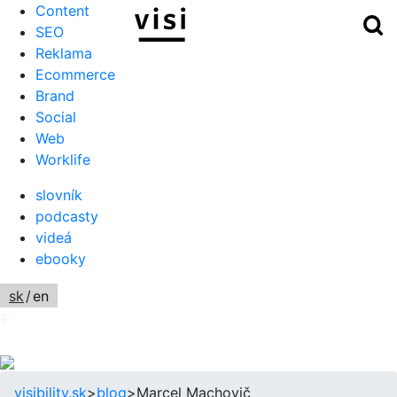
Content
Hľ
Menu
SEO
Reklama
Ecommerce
Brand
Social
Web
Worklife
slovník
podcasty
videá
ebooky
sk
/
en
visibility.sk
>
blog
>
Marcel Machovič