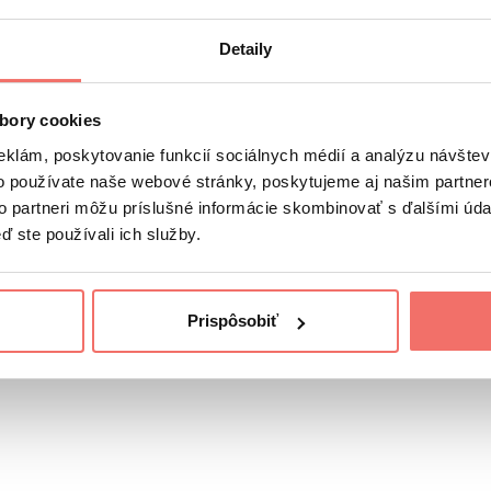
Detaily
y?
bu
bory cookies
eklám, poskytovanie funkcií sociálnych médií a analýzu návšte
o používate naše webové stránky, poskytujeme aj našim partner
to partneri môžu príslušné informácie skombinovať s ďalšími údaj
ď ste používali ich služby.
 19-tisíc vyhľadávaní
Prispôsobiť
aster 3000