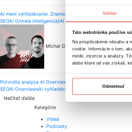
Súhlas
AI mení vyhľadávanie. Znamená to menej návštev pre web
SEO
AI (Umelá inteligencia)
AI vyhľadávanie
Návštevnosť we
Táto webstránka používa sú
Na prispôsobenie obsahu a r
Michal Gališin, Matej Mitterhauszer
cookie. Informácie o tom, ak
médií, inzercie a analýzy. Tí
alebo ktoré od vás získali, ke
Potvrdila analýza AI Overviews naše obavy? Otestovali sme
Odmietnuť
SEO
AI Overviews
AI vyhľadávanie
Návštevnosť webu
Rank M
Načítať ďalšie
Kategórie
Videá
Podcasty