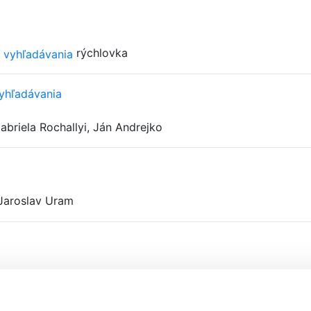
rýchlovka
yhľadávania
abriela Rochallyi, Ján Andrejko
Jaroslav Uram
bližne 140 miliónov amerických dolárov.
Michal Gališin, Matej Mitterhauszer