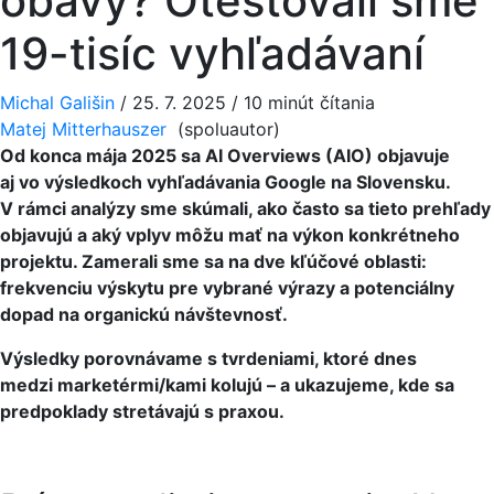
obavy? Otestovali sme
19-tisíc vyhľadávaní
Michal Gališin
/
25. 7. 2025
/
10 minút čítania
Matej Mitterhauszer
(spoluautor)
Od konca mája 2025 sa AI Overviews (AIO) objavuje
aj vo výsledkoch vyhľadávania Google na Slovensku.
V rámci analýzy sme skúmali, ako často sa tieto prehľady
objavujú a aký vplyv môžu mať na výkon konkrétneho
projektu.
Zamerali sme sa na dve kľúčové oblasti:
frekvenciu výskytu pre vybrané výrazy a potenciálny
dopad na organickú návštevnosť.
Výsledky porovnávame s tvrdeniami, ktoré dnes
medzi marketérmi/kami kolujú – a ukazujeme, kde sa
predpoklady stretávajú s praxou.