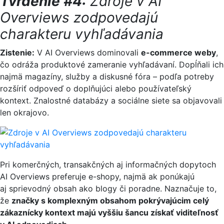
Tvrdenie #4:
Zdroje v AI
Overviews zodpovedajú
charakteru vyhľadávania
Zistenie:
V AI Overviews dominovali
e-commerce weby
,
čo odráža produktové zameranie vyhľadávaní. Dopĺňali ich
najmä magazíny, služby a diskusné fóra – podľa potreby
rozšíriť odpoveď o doplňujúci alebo používateľský
kontext. Znalostné databázy a sociálne siete sa objavovali
len okrajovo.
Pri komerčných, transakčných aj informačných dopytoch
AI Overviews preferuje e-shopy, najmä ak ponúkajú
aj sprievodný obsah ako blogy či poradne. Naznačuje to,
že
značky s komplexným obsahom pokrývajúcim celý
zákaznícky kontext majú vyššiu šancu získať viditeľnosť