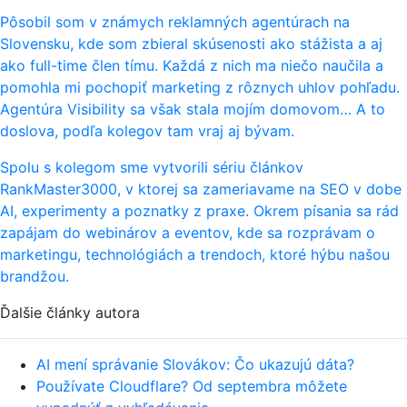
Pôsobil som v známych reklamných agentúrach na
Slovensku, kde som zbieral skúsenosti ako stážista a aj
ako full-time člen tímu. Každá z nich ma niečo naučila a
pomohla mi pochopiť marketing z rôznych uhlov pohľadu.
Agentúra Visibility sa však stala mojím domovom… A to
doslova, podľa kolegov tam vraj aj bývam.
Spolu s kolegom sme vytvorili sériu článkov
RankMaster3000, v ktorej sa zameriavame na SEO v dobe
AI, experimenty a poznatky z praxe. Okrem písania sa rád
zapájam do webinárov a eventov, kde sa rozprávam o
marketingu, technológiách a trendoch, ktoré hýbu našou
brandžou.
Ďalšie články autora
AI mení správanie Slovákov: Čo ukazujú dáta?
Používate Cloudflare? Od septembra môžete