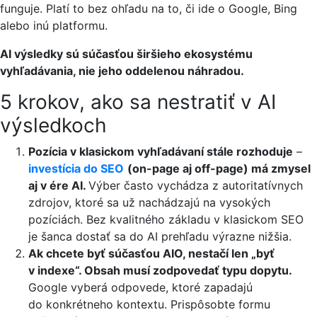
funguje. Platí to bez ohľadu na to, či ide o Google, Bing
alebo inú platformu.
AI výsledky sú súčasťou širšieho ekosystému
vyhľadávania, nie jeho oddelenou náhradou.
5 krokov, ako sa nestratiť v AI
výsledkoch
Pozícia v klasickom vyhľadávaní stále rozhoduje
–
investícia do SEO
(on-page aj off-page) má zmysel
aj v ére AI.
Výber často vychádza z autoritatívnych
zdrojov, ktoré sa už nachádzajú na vysokých
pozíciách. Bez kvalitného základu v klasickom SEO
je šanca dostať sa do AI prehľadu výrazne nižšia.
Ak chcete byť súčasťou AIO, nestačí len „byť
v indexe“. Obsah musí zodpovedať typu dopytu.
Google vyberá odpovede, ktoré zapadajú
do konkrétneho kontextu. Prispôsobte formu