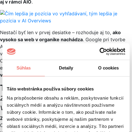
aj v rámci AIO
.
Nestačí byť len v prvej desiatke – rozhoduje aj to,
ako
vysoko sa web v organike nachádza
. Google pri tvorbe
AIO výrazne vychádza z výsledkov klasického
vyhľadávania. Pre značky to znamená jasný signál: AI
Overviews nie je úplne nový svet, len rozšírenie toho
existujúceho –
kto dominuje v SERP-e, má výhodu aj v AI
Súhlas
Detaily
O cookies
výstupoch
.
Tvrdenie #8:
AI Overviews
Táto webstránka používa súbory cookies
zobrazujú aj zdroje mimo top 10
Na prispôsobenie obsahu a reklám, poskytovanie funkcií
výsledkov
sociálnych médií a analýzu návštevnosti používame
súbory cookie. Informácie o tom, ako používate naše
Zistenie:
Nie všetky domény, ktoré sa objavili v AI
webové stránky, poskytujeme aj našim partnerom v
Overviews, boli prítomné medzi prvými desiatimi
oblasti sociálnych médií, inzercie a analýzy. Títo partneri