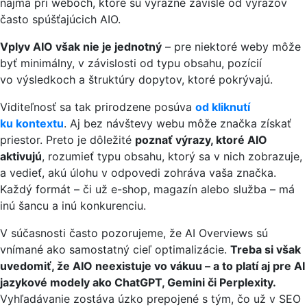
najmä pri weboch, ktoré sú výrazne závislé od výrazov
často spúšťajúcich AIO.
Vplyv AIO však nie je jednotný
– pre niektoré weby môže
byť minimálny, v závislosti od typu obsahu, pozícií
vo výsledkoch a štruktúry dopytov, ktoré pokrývajú.
Viditeľnosť sa tak prirodzene posúva
od kliknutí
ku kontextu
. Aj bez návštevy webu môže značka získať
priestor. Preto je dôležité
poznať výrazy, ktoré AIO
aktivujú
, rozumieť typu obsahu, ktorý sa v nich zobrazuje,
a vedieť, akú úlohu v odpovedi zohráva vaša značka.
Každý formát – či už e-shop, magazín alebo služba – má
inú šancu a inú konkurenciu.
V súčasnosti často pozorujeme, že AI Overviews sú
vnímané ako samostatný cieľ optimalizácie.
Treba si však
uvedomiť, že AIO neexistuje vo vákuu – a to platí aj pre AI
jazykové modely ako ChatGPT, Gemini či Perplexity.
Vyhľadávanie zostáva úzko prepojené s tým, čo už v SEO