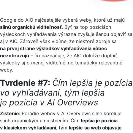
Google do AIO najčastejšie vyberá weby, ktoré už majú
silnú organickú viditeľnosť
. Byť na top pozíciách
výsledkoch vyhľadávania výrazne zvyšuje šancu objaviť sa
aj v AIO. Zároveň však vidíme, že niektoré zdroje sa
na prvej strane výsledkov vyhľadávania vôbec
nezobrazujú
– čo naznačuje, že AIO dokáže doplniť
výsledky aj o menej viditeľné, no tematicky relevantné
weby.
Tvrdenie #7:
Čím lepšia je pozícia
vo vyhľadávaní, tým lepšia
je pozícia v AI Overviews
Zistenie:
Poradie webov v AI Overviews silne koreluje
s ich organickým umiestnením. Čím
lepšia je pozícia
v klasickom vyhľadávaní
, tým
lepšie
sa web objavuje