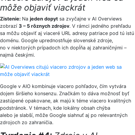
môže objaviť viackrát
Zistenie:
Na
jeden dopyt
sa zvyčajne v AI Overviews
zobrazí
3 – 5 rôznych zdrojov
. V rámci jedného prehľadu
sa môžu objaviť aj viaceré URL adresy patriace pod tú istú
doménu. Google uprednostňuje slovenské zdroje,
no v niektorých prípadoch ich dopĺňa aj zahraničnými –
najmä českými.
Google v AIO kombinuje viacero pohľadov, čím vytvára
dojem širšieho konsenzu. Značkám to dáva možnosť byť
zastúpené opakovane, ak majú k téme viacero kvalitných
podstránok. V témach, kde lokálny obsah chýba
alebo je slabší, môže Google siahnuť aj po relevantných
zdrojoch zo zahraničia.