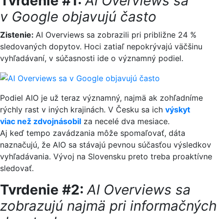
Tvrdenie #1:
AI Overviews sa
v Google objavujú často
Zistenie:
AI Overviews sa zobrazili pri približne 24 %
sledovaných dopytov. Hoci zatiaľ nepokrývajú väčšinu
vyhľadávaní, v súčasnosti ide o významný podiel.
Podiel AIO je už teraz významný, najmä ak zohľadníme
rýchly rast v iných krajinách. V Česku sa ich
výskyt
viac než zdvojnásobil
za necelé dva mesiace.
Aj keď tempo zavádzania môže spomaľovať, dáta
naznačujú, že AIO sa stávajú pevnou súčasťou výsledkov
vyhľadávania. Vývoj na Slovensku preto treba proaktívne
sledovať.
Tvrdenie #2:
AI Overviews sa
zobrazujú najmä pri informačných