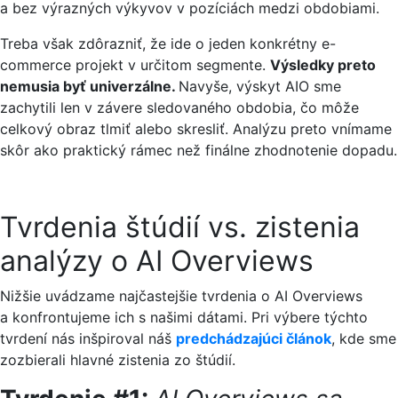
a bez výrazných výkyvov v pozíciách medzi obdobiami.
Treba však zdôrazniť, že ide o jeden konkrétny e-
commerce projekt v určitom segmente.
Výsledky preto
nemusia byť univerzálne.
Navyše, výskyt AIO sme
zachytili len v závere sledovaného obdobia, čo môže
celkový obraz tlmiť alebo skresliť. Analýzu preto vnímame
skôr ako praktický rámec než finálne zhodnotenie dopadu.
Tvrdenia štúdií vs. zistenia
analýzy o AI Overviews
Nižšie uvádzame najčastejšie tvrdenia o AI Overviews
a konfrontujeme ich s našimi dátami. Pri výbere týchto
tvrdení nás inšpiroval náš
predchádzajúci článok
, kde sme
zozbierali hlavné zistenia zo štúdií.