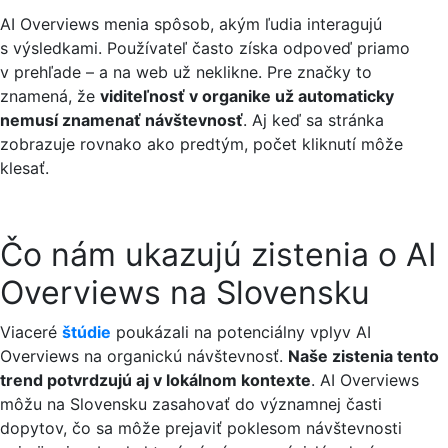
AI Overviews menia spôsob, akým ľudia interagujú
s výsledkami. Používateľ často získa odpoveď priamo
v prehľade – a na web už neklikne. Pre značky to
znamená, že
viditeľnosť v organike už automaticky
nemusí znamenať návštevnosť
. Aj keď sa stránka
zobrazuje rovnako ako predtým, počet kliknutí môže
klesať.
Čo nám ukazujú zistenia o AI
Overviews na Slovensku
Viaceré
štúdie
poukázali na potenciálny vplyv AI
Overviews na organickú návštevnosť.
Naše zistenia tento
trend potvrdzujú aj v lokálnom kontexte
. AI Overviews
môžu na Slovensku zasahovať do významnej časti
dopytov, čo sa môže prejaviť poklesom návštevnosti