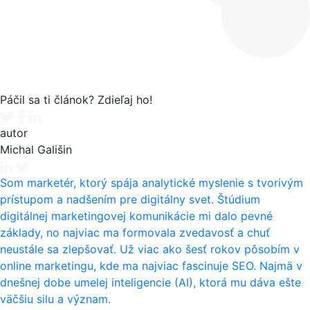
Páčil sa ti článok? Zdieľaj ho!
Tweet
Facebook share
Linkedin share
autor
Michal Gališin
Som marketér, ktorý spája analytické myslenie s tvorivým
prístupom a nadšením pre digitálny svet. Štúdium
digitálnej marketingovej komunikácie mi dalo pevné
základy, no najviac ma formovala zvedavosť a chuť
neustále sa zlepšovať. Už viac ako šesť rokov pôsobím v
online marketingu, kde ma najviac fascinuje SEO. Najmä v
dnešnej dobe umelej inteligencie (AI), ktorá mu dáva ešte
väčšiu silu a význam.