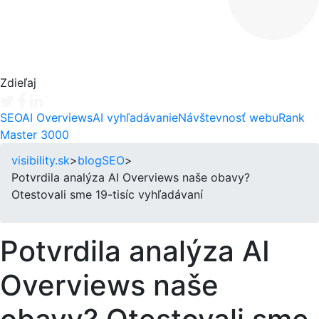
Zdieľaj
Tweet
Facebook share
Linkedin share
SEO
AI Overviews
AI vyhľadávanie
Návštevnosť webu
Rank
Master 3000
visibility.sk
>
blog
SEO
>
Potvrdila analýza AI Overviews naše obavy?
Otestovali sme 19-tisíc vyhľadávaní
Potvrdila analýza AI
Overviews naše