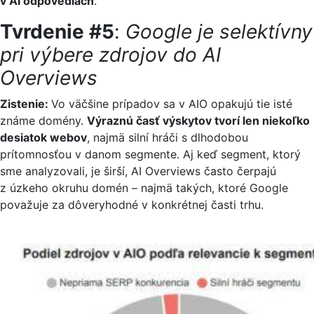
v AI odpovediach
.
Tvrdenie #5
:
Google je selektívny
pri výbere zdrojov do AI
Overviews
Zistenie:
Vo väčšine prípadov sa v AIO opakujú tie isté
známe domény.
Výraznú časť výskytov tvorí len niekoľko
desiatok webov
, najmä silní hráči s dlhodobou
prítomnosťou v danom segmente. Aj keď segment, ktorý
sme analyzovali, je širší, AI Overviews často čerpajú
z úzkeho okruhu domén – najmä takých, ktoré Google
považuje za dôveryhodné v konkrétnej časti trhu.