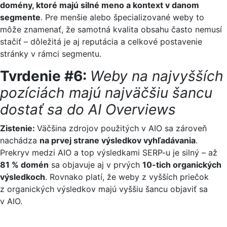
domény, ktoré majú silné meno a kontext v danom
segmente
. Pre menšie alebo špecializované weby to
môže znamenať, že samotná kvalita obsahu často nemusí
stačiť – dôležitá je aj reputácia a celkové postavenie
stránky v rámci segmentu.
Tvrdenie #6:
Weby na najvyšších
pozíciách majú najväčšiu šancu
dostať sa do AI Overviews
Zistenie:
Väčšina zdrojov použitých v AIO sa zároveň
nachádza
na prvej strane výsledkov vyhľadávania
.
Prekryv medzi AIO a top výsledkami SERP-u je silný – až
81 % domén
sa objavuje aj v prvých
10-tich organických
výsledkoch
. Rovnako platí, že weby z vyšších priečok
z organických výsledkov majú vyššiu šancu objaviť sa
v AIO.