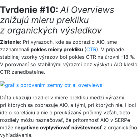
Tvrdenie #10:
AI Overviews
znižujú mieru prekliku
z organických výsledkov
Zistenie:
Pri výrazoch, kde sa zobrazilo AIO, sme
zaznamenali
pokles miery prekliku
(
CTR
). V prípade
stabilnej vzorky výrazov bol pokles CTR na úrovni -18 %.
V porovnaní so stabilnými výrazmi bez výskytu AIO kleslo
CTR zanedbateľne.
Dáta ukazujú rozdiel v miere prekliku medzi výrazmi,
pri ktorých sa zobrazuje AIO, a tými, pri ktorých nie. Hoci
ide o koreláciu a nie o preukázaný príčinný vzťah, tieto
rozdiely môžu naznačovať, že prítomnosť AIO v SERPe
môže n
egatívne ovplyvňovať návštevnosť
z organického
vyhľadávania.