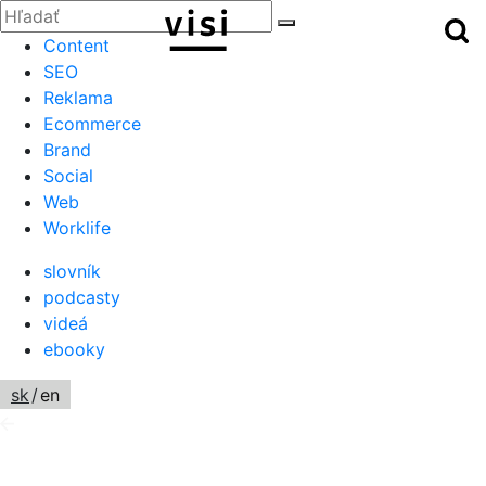
Zatvoriť
Hľadať:
Hľ
Hľadať
Menu
Content
SEO
Reklama
Ecommerce
Brand
Social
Web
Worklife
slovník
podcasty
videá
ebooky
sk
/
en