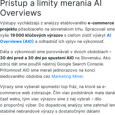
Prístup a limity merania AI
Overviews
Výstupy vychádzajú z analýzy etablovaného
e-commerce
projektu
pôsobiaceho na slovenskom trhu. Spracovali sme
vyše
19 000 kľúčových výrazov
s cieľom zistiť výskyt
AI
Overviews (AIO)
a odhadnúť ich vplyv na výkonnosť.
Dáta o výkonnosti sme porovnávali v dvoch obdobiach –
30 dní pred
a 30 dní po spustení AIO
na Slovensku. Ako
zdroj dát sme použili nástroj Google Search Console.
Prítomnosť AIO sme merali jednorazovo na konci
sledovaného obdobia cez
Marketing Miner
.
Výrazy sme vyberali spomedzi top fráz, na ktoré sa e-
commerce web zobrazuje. Čím viac podstránok mala daná
časť webu, tým viac výrazov sme z nej vybrali – išlo
o proporčný výber. Do dopadovej analýzy sme zahrnuli len
stabilné nebrandové výrazy s dostatočnými dátami