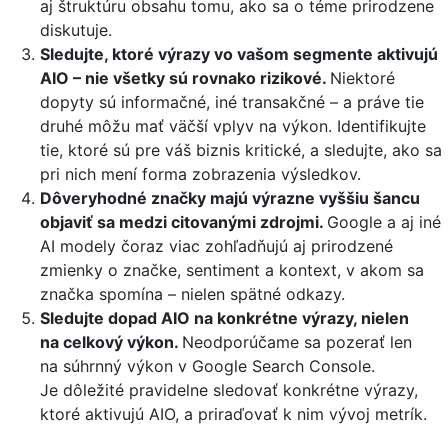
aj štruktúru obsahu tomu, ako sa o téme prirodzene
diskutuje.
Sledujte, ktoré výrazy vo vašom segmente aktivujú
AIO – nie všetky sú rovnako rizikové.
Niektoré
dopyty sú informačné, iné transakčné – a práve tie
druhé môžu mať väčší vplyv na výkon. Identifikujte
tie, ktoré sú pre váš biznis kritické, a sledujte, ako sa
pri nich mení forma zobrazenia výsledkov.
Dôveryhodné značky majú výrazne vyššiu šancu
objaviť sa medzi citovanými zdrojmi.
Google a aj iné
AI modely čoraz viac zohľadňujú aj prirodzené
zmienky o značke, sentiment a kontext, v akom sa
značka spomína – nielen spätné odkazy.
Sledujte dopad AIO na konkrétne výrazy, nielen
na celkový výkon.
Neodporúčame sa pozerať len
na súhrnný výkon v Google Search Console.
Je dôležité pravidelne sledovať konkrétne výrazy,
ktoré aktivujú AIO, a priraďovať k nim vývoj metrík.