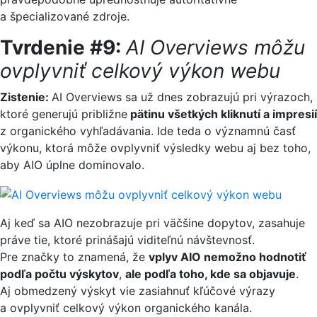
a špecializované zdroje.
Tvrdenie #9:
AI Overviews môžu
ovplyvniť celkový výkon webu
Zistenie:
AI Overviews sa už dnes zobrazujú pri výrazoch,
ktoré generujú približne
pätinu všetkých kliknutí a impresií
z organického vyhľadávania. Ide teda o významnú časť
výkonu, ktorá môže ovplyvniť výsledky webu aj bez toho,
aby AIO úplne dominovalo.
Aj keď sa AIO nezobrazuje pri väčšine dopytov, zasahuje
práve tie, ktoré prinášajú viditeľnú návštevnosť.
Pre značky to znamená, že
vplyv AIO nemožno hodnotiť
podľa počtu výskytov
,
ale podľa toho, kde sa objavuje
.
Aj obmedzený výskyt vie zasiahnuť kľúčové výrazy
a ovplyvniť celkový výkon organického kanála.