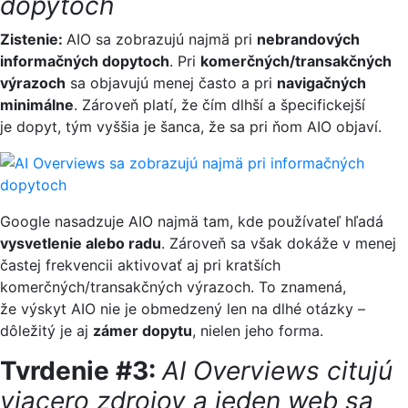
dopytoch
Zistenie:
AIO sa zobrazujú najmä pri
nebrandových
informačných dopytoch
. Pri
komerčných/transakčných
výrazoch
sa objavujú menej často a pri
navigačných
minimálne
. Zároveň platí, že čím dlhší a špecifickejší
je dopyt, tým vyššia je šanca, že sa pri ňom AIO objaví.
Google nasadzuje AIO najmä tam, kde používateľ hľadá
vysvetlenie alebo radu
. Zároveň sa však dokáže v menej
častej frekvencii aktivovať aj pri kratších
komerčných/transakčných výrazoch. To znamená,
že výskyt AIO nie je obmedzený len na dlhé otázky –
dôležitý je aj
zámer dopytu
, nielen jeho forma.
Tvrdenie #3:
AI Overviews citujú
viacero zdrojov a jeden web sa