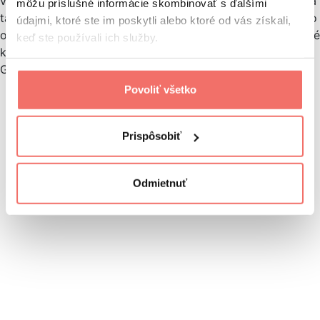
výsledkami klasického vyhľadávania. V našej analýze mala
môžu príslušné informácie skombinovať s ďalšími
takéto postavenie
takmer pätina zdrojov
. Najčastejšie išlo
údajmi, ktoré ste im poskytli alebo ktoré od vás získali,
o znalostné databázy, e-commerce weby menej relevantné
keď ste používali ich služby.
k segmentu alebo autoritatívne obsahové portály, ktoré
Google pravdepodobne zámerne dopĺňa.
Povoliť všetko
Prispôsobiť
Odmietnuť