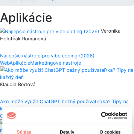
Aplikácie
Veronika
Holotňák Romanová
Najlepšie nástroje pre vibe coding (2026)
Web
Aplikácie
Marketingové nástroje
Klaudia Boďová
Ako môže využiť ChatGPT bežný používateľ/ka? Tipy na
každý deň
Content
AI (Umelá inteligencia)
Aplikácie
Súhlas
Detaily
O cookies