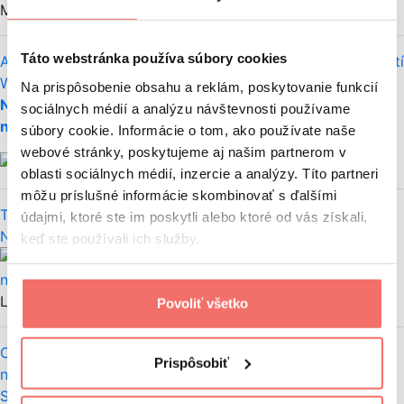
Martin Vrobel, Klaudia Boďová
Táto webstránka používa súbory cookies
Ako blokovať (zakázať) reklamy? Vyberte si zo 7 možností
Worklife
Aplikácie
Na prispôsobenie obsahu a reklám, poskytovanie funkcií
Nákupná sila generácie Z sa celosvetovo odhaduje
sociálnych médií a analýzu návštevnosti používame
na približne 140 miliónov amerických dolárov.
súbory cookie. Informácie o tom, ako používate naše
webové stránky, poskytujeme aj našim partnerom v
Monika Floreková
oblasti sociálnych médií, inzercie a analýzy. Títo partneri
môžu príslušné informácie skombinovať s ďalšími
TOP aplikácie na predpoveď počasia
údajmi, ktoré ste im poskytli alebo ktoré od vás získali,
Nezaradené
Aplikácie
keď ste používali ich služby.
Lucia Palušová, Timotej Slabý
Povoliť všetko
Chatovacie aplikácie: Ktoré sú najlepšie a ktoré
Prispôsobiť
najbezpečnejšie?
Social
Aplikácie
Komunikácia