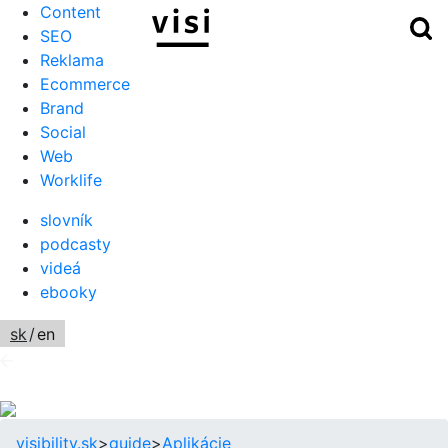
Content
Hľ
Menu
SEO
Reklama
Ecommerce
Brand
Social
Web
Worklife
slovník
podcasty
videá
ebooky
sk
/
en
visibility.sk
>
guide
>
Aplikácie