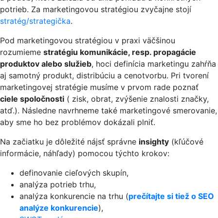
potrieb. Za marketingovou stratégiou zvyčajne stojí
stratég/strategička
.
Pod marketingovou stratégiou v praxi väčšinou
rozumieme
stratégiu komunikácie, resp. propagácie
produktov alebo služieb
, hoci definícia marketingu zahŕňa
aj samotný produkt, distribúciu a cenotvorbu. Pri tvorení
marketingovej stratégie musíme v prvom rade poznať
ciele spoločnosti
( zisk, obrat, zvýšenie znalosti značky,
atď.). Následne navrhneme také marketingové smerovanie,
aby sme ho bez problémov dokázali plniť.
Na začiatku je dôležité nájsť správne
insighty
(kľúčové
informácie, náhľady) pomocou týchto krokov:
definovanie cieľových skupín,
analýza potrieb trhu,
analýza konkurencie na trhu (
prečítajte si tiež o SEO
analýze konkurencie
),