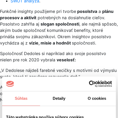
SWOT analýza
.
Funkčné insighty použijeme pri tvorbe
posolstva
a
plánu
procesov a aktivít
potrebných na dosiahnutie cieľov.
Posolstvo zahŕňa aj
slogan spoločnosti
, ale najmä spôsob,
akým bude spoločnosť komunikovať benefity, ktoré
prináša svojmu zákazníkovi. Okrem insightov posolstvo
vychádza aj z
vízie, misie a hodnôt
spoločnosti.
Spoločnosť Dedoles si napríklad ako svoje posolstvo
nielen pre rok 2020 vybrala
veselosť:
„V Dedolese nájdeš farebné vecičky s motívmi od výmyslu
sveta, ktoré ti zaručene rozveselia deň.“
Ak tvoríme digitálnu marketingovú stratégiu, po analýze
online prostredia určíme
kanály digitálneho marketingu.
Súhlas
Detaily
O cookies
Následne môžeme navrhnúť stratégie pre tieto kanály:
stratégia krátkodobej kreatívnej kampane,
stratégia platenej reklamny
(PPC Performance
Táto webstránka používa súbory cookies