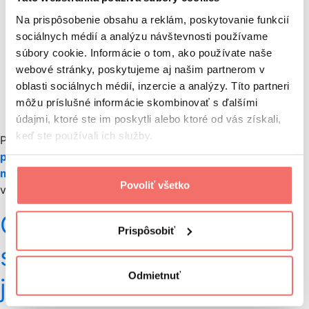
stratégia),
Na prispôsobenie obsahu a reklám, poskytovanie funkcií
obsahová stratégia
,
sociálnych médií a analýzu návštevnosti používame
SEO stratégia
(pre organickú návštevnosť
súbory cookie. Informácie o tom, ako používate naše
z vyhľadávania) +
linkbuilding stratégia
,
webové stránky, poskytujeme aj našim partnerom v
social media stratégia
,
oblasti sociálnych médií, inzercie a analýzy. Títo partneri
e-mail marketingová stratégia
+
stratégia
môžu príslušné informácie skombinovať s ďalšími
automatizácie
.
údajmi, ktoré ste im poskytli alebo ktoré od vás získali,
keď ste používali ich služby.
Prečítajte si tiež článok od Juraja Saska
Stratégia
pre distribúciu online obsahu
alebo si ohľadom
marketingovej stratégie nechajte poradiť u nás
,
Povoliť všetko
vo Visibility.
Chýba vám marketingová
Prispôsobiť
stratégia? Pripravíme vám
Odmietnuť
ju na mieru