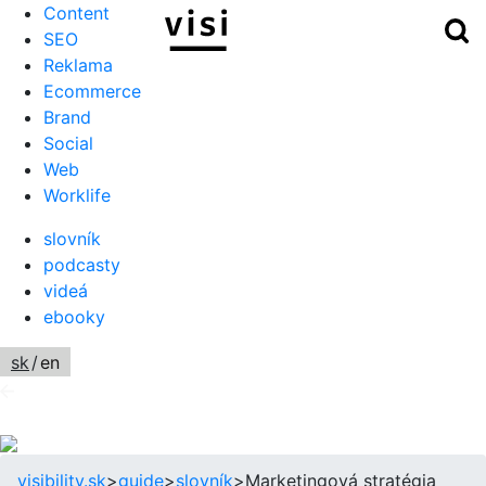
Content
Hľ
Menu
SEO
Reklama
Ecommerce
Brand
Social
Web
Worklife
slovník
podcasty
videá
ebooky
sk
/
en
visibility.sk
>
guide
>
slovník
>
Marketingová stratégia