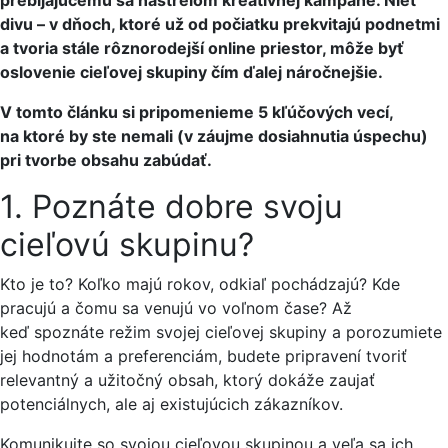
divu – v dňoch, ktoré už od počiatku prekvitajú podnetmi
a tvoria stále rôznorodejší online priestor, môže byť
oslovenie cieľovej skupiny čím ďalej náročnejšie.
V tomto článku si pripomenieme 5 kľúčových vecí,
na ktoré by ste nemali (v záujme dosiahnutia úspechu)
pri tvorbe obsahu zabúdať.
1. Poznáte dobre svoju
cieľovú skupinu?
Kto je to? Koľko majú rokov, odkiaľ pochádzajú? Kde
pracujú a čomu sa venujú vo voľnom čase? Až
keď spoznáte režim svojej cieľovej skupiny a porozumiete
jej hodnotám a preferenciám, budete pripravení tvoriť
relevantný a užitočný obsah, ktorý dokáže zaujať
potenciálnych, ale aj existujúcich zákazníkov.
Komunikujte so svojou cieľovou skupinou a veľa sa ich