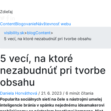
Zdieľaj
Tweet
Facebook share
Linkedin share
Content
Blogovanie
Návštevnosť webu
visibility.sk
>
blog
Content
>
5 vecí, na ktoré nezabudnúť pri tvorbe obsahu
5 vecí, na ktoré
nezabudnúť pri tvorbe
obsahu
Daniela Horváthová
/
21. 6. 2023
/
6 minút čítania
Popularita sociálnych sietí na čele s nástrojmi umelej
inteligencie bránia v spánku nejednému ideamakerovi
prebíjajúcemu sa nástrelom kreatívnej kampane. Niet