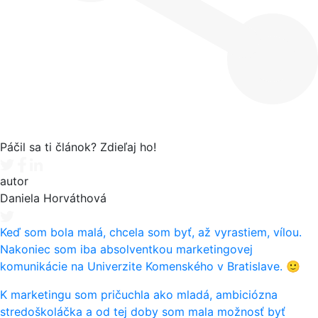
Páčil sa ti článok? Zdieľaj ho!
Tweet
Facebook share
Linkedin share
autor
Daniela Horváthová
Keď som bola malá, chcela som byť, až vyrastiem, vílou.
Nakoniec som iba absolventkou marketingovej
komunikácie na Univerzite Komenského v Bratislave. 🙂
K marketingu som pričuchla ako mladá, ambiciózna
stredoškoláčka a od tej doby som mala možnosť byť