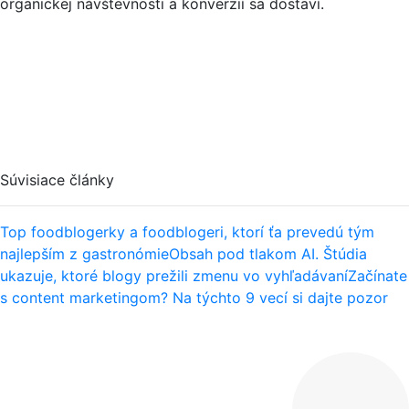
organickej návštevnosti a konverzií sa dostaví.
Súvisiace články
Top foodblogerky a foodblogeri, ktorí ťa prevedú tým
najlepším z gastronómie
Obsah pod tlakom AI. Štúdia
ukazuje, ktoré blogy prežili zmenu vo vyhľadávaní
Začínate
s content marketingom? Na týchto 9 vecí si dajte pozor