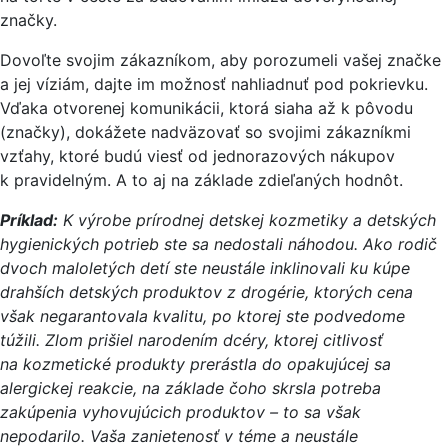
značky.
Dovoľte svojim zákazníkom, aby porozumeli vašej značke
a jej víziám, dajte im možnosť nahliadnuť pod pokrievku.
Vďaka otvorenej komunikácii, ktorá siaha až k pôvodu
(značky), dokážete nadväzovať so svojimi zákazníkmi
vzťahy, ktoré budú viesť od jednorazových nákupov
k pravidelným. A to aj na základe zdieľaných hodnôt.
Príklad:
K výrobe prírodnej detskej kozmetiky a detských
hygienických potrieb ste sa nedostali náhodou. Ako rodič
dvoch maloletých detí ste neustále inklinovali ku kúpe
drahších detských produktov z drogérie, ktorých cena
však negarantovala kvalitu, po ktorej ste podvedome
túžili. Zlom prišiel narodením dcéry, ktorej citlivosť
na kozmetické produkty prerástla do opakujúcej sa
alergickej reakcie, na základe čoho skrsla potreba
zakúpenia vyhovujúcich produktov – to sa však
nepodarilo. Vaša zanietenosť v téme a neustále