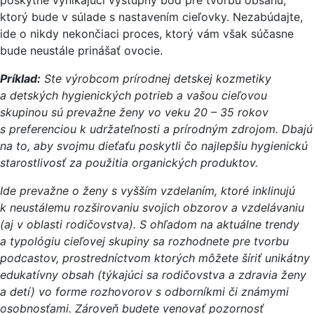
ktorý bude v súlade s nastavením cieľovky. Nezabúdajte,
ide o nikdy nekončiaci proces, ktorý vám však súčasne
bude neustále prinášať ovocie.
Príklad:
Ste výrobcom prírodnej detskej kozmetiky
a detských hygienických potrieb a vašou cieľovou
skupinou sú prevažne ženy vo veku 20 – 35 rokov
s preferenciou k udržateľnosti a prírodným zdrojom. Dbajú
na to, aby svojmu dieťaťu poskytli čo najlepšiu hygienickú
starostlivosť za použitia organických produktov.
Ide prevažne o ženy s vyšším vzdelaním, ktoré inklinujú
k neustálemu rozširovaniu svojich obzorov a vzdelávaniu
(aj v oblasti rodičovstva). S ohľadom na aktuálne trendy
a typológiu cieľovej skupiny sa rozhodnete pre tvorbu
podcastov, prostredníctvom ktorých môžete šíriť unikátny
edukatívny obsah (týkajúci sa rodičovstva a zdravia ženy
a detí) vo forme rozhovorov s odborníkmi či známymi
osobnosťami. Zároveň budete venovať pozornosť