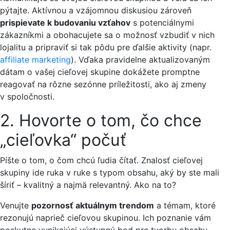
pýtajte. Aktívnou a vzájomnou diskusiou zároveň
prispievate k budovaniu vzťahov
s potenciálnymi
zákazníkmi a obohacujete sa o možnosť vzbudiť v nich
lojalitu a pripraviť si tak pôdu pre ďalšie aktivity (napr.
affiliate marketing
). Vďaka pravidelne aktualizovaným
dátam o vašej cieľovej skupine dokážete promptne
reagovať na rôzne sezónne príležitosti, ako aj zmeny
v spoločnosti.
2. Hovorte o tom, čo chce
„cieľovka“ počuť
Píšte o tom, o čom chcú ľudia čítať. Znalosť cieľovej
skupiny ide ruka v ruke s typom obsahu, aký by ste mali
šíriť – kvalitný a najmä relevantný. Ako na to?
Venujte
pozornosť aktuálnym trendom
a témam, ktoré
rezonujú naprieč cieľovou skupinou. Ich poznanie vám
poskytne vynikajúci výstupný bod pre tvorbu obsahu,