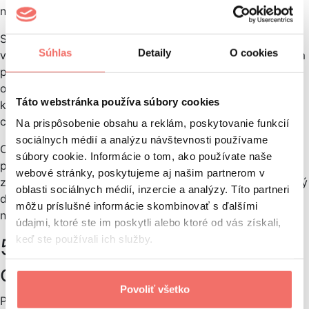
na web viac návštevníkov.
SEO vás
uvedie do hlavy vašich potenciálnych klientov
,
Súhlas
Detaily
O cookies
veď napokon, práve výsledky
analýzy kľúčových slov
vám
prezradia, aké slová a frázy týkajúce sa vášho tvoreného
obsahu práve rezonujú na trhu. Tu ste už skutočne len
Táto webstránka používa súbory cookies
krôčik od toho, aby ste „hovorili“ o tom, čo vaša cieľovka
chce naozaj počuť.
Na prispôsobenie obsahu a reklám, poskytovanie funkcií
sociálnych médií a analýzu návštevnosti používame
Optimalizáciou obsahu pre vyhľadávače zároveň
súbory cookie. Informácie o tom, ako používate naše
prispievate
k zlepšovaniu používateľského zážitku.
To
webové stránky, poskytujeme aj našim partnerom v
zahŕňa rýchlosť načítania stránky, responzívny a prehľadný
oblasti sociálnych médií, inzercie a analýzy. Títo partneri
dizajn či jednoduchú navigáciu, ktoré vedú k udržaniu
môžu príslušné informácie skombinovať s ďalšími
návštevníkov na vašej stránke a zlepšovaniu
konverzií
.
údajmi, ktoré ste im poskytli alebo ktoré od vás získali,
keď ste používali ich služby.
5. Ukážte zákazníkovi cestu
ďalej
Povoliť všetko
Potenciál obsahu nezačína a nekončí napísaním článku