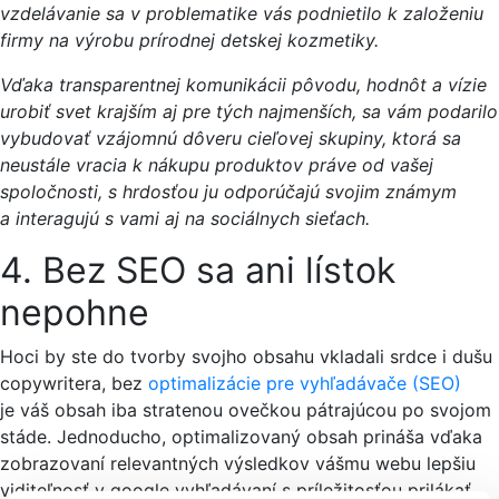
vzdelávanie sa v problematike vás podnietilo k založeniu
firmy na výrobu prírodnej detskej kozmetiky.
Vďaka transparentnej komunikácii pôvodu, hodnôt a vízie
urobiť svet krajším aj pre tých najmenších, sa vám podarilo
vybudovať vzájomnú dôveru cieľovej skupiny, ktorá sa
neustále vracia k nákupu produktov práve od vašej
spoločnosti, s hrdosťou ju odporúčajú svojim známym
a interagujú s vami aj na sociálnych sieťach.
4. Bez SEO sa ani lístok
nepohne
Hoci by ste do tvorby svojho obsahu vkladali srdce i dušu
copywritera, bez
optimalizácie pre vyhľadávače (SEO)
je váš obsah iba stratenou ovečkou pátrajúcou po svojom
stáde. Jednoducho, optimalizovaný obsah prináša vďaka
zobrazovaní relevantných výsledkov vášmu webu lepšiu
viditeľnosť v google vyhľadávaní s príležitosťou prilákať