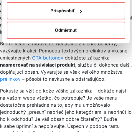
či uverejnením vtipného videa. Napokon, nechcete predsa,
aby návštevník z vášho webu hneď po získaní informácií
Prispôsobiť
odišiel. Chcete, aby si kúpil váš produkt/službu či zanechal
na seba kontakt? Musíte zákazníkovi ukázať cestu –
Odmietnuť
intuitívne a viditeľne.
Buďte vecní a motivujte. Nenásilne zmieňte benefity,
vyzývajte k akci. Pomocou textových prelinkov a vkusne
umiestnených
CTA buttonov
dokážete zákazníka
nasmerovať na súvisiaci produkt
, službu či dokonca ďalší,
doplňujúci obsah. Vyvarujte sa však veľkého množstva
prelinkov
– pôsobí to nevkusne a odstrašujúco.
Pokúste sa vžiť do kože vášho zákazníka – dokáže nájsť
na vašom webe všetko, čo potrebuje? Je vaše menu
dostatočne prehľadné na to, aby mu umožňovalo
jednoduchý „presun“ naprieč jeho kategóriami a neprinútilo
ho k odchodu? Je váš obsah dobre čitateľný? Buďte
k sebe úprimní a nepoľavujte. Úspech v podobe rastu