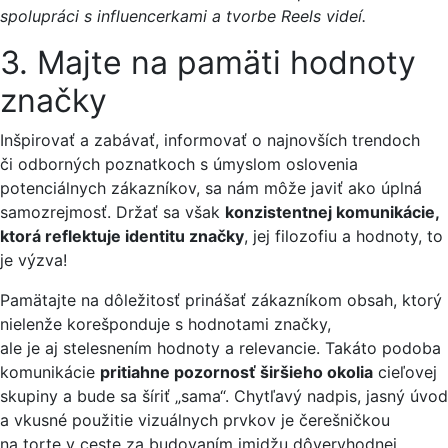
spolupráci s influencerkami a tvorbe Reels videí.
3. Majte na pamäti hodnoty
značky
Inšpirovať a zabávať, informovať o najnovších trendoch
či odborných poznatkoch s úmyslom oslovenia
potenciálnych zákazníkov, sa nám môže javiť ako úplná
samozrejmosť. Držať sa však
konzistentnej komunikácie,
ktorá reflektuje identitu značky
, jej filozofiu a hodnoty, to
je výzva!
Pamätajte na dôležitosť prinášať zákazníkom obsah, ktorý
nielenže korešponduje s hodnotami značky,
ale je aj stelesnením hodnoty a relevancie. Takáto podoba
komunikácie
pritiahne pozornosť širšieho okolia
cieľovej
skupiny a bude sa šíriť „sama“. Chytľavý nadpis, jasný úvod
a vkusné použitie vizuálnych prvkov je čerešničkou
na torte v ceste za budovaním imidžu dôveryhodnej