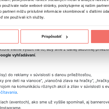
o používate naše webové stránky, poskytujeme aj našim partner
to partneri môžu príslušné informácie skombinovať s ďalšími údaj
i osloviť a zaujať relevantné publikum, ktoré dosahovalo
ď ste používali ich služby.
vame pri väčšine klientov
kombináciu rôznych online mar
Prispôsobiť
ky u relevantného publika.
toré vieme využiť na to, aby sme z danej sezónnej príležit
 Google vyhľadávaní
.
y) do reklamy v súvislosti s danou príležitosťou,
y pre deti na vianoce“, „vianočná zlava na hračky“, „hračky 
trojom na komunikáciu rôznych akcií a zliav v súvislosti s e
čítavania
.
stiach (eventoch), ako sme už vyššie spomínali, aj banner
Instagrame.