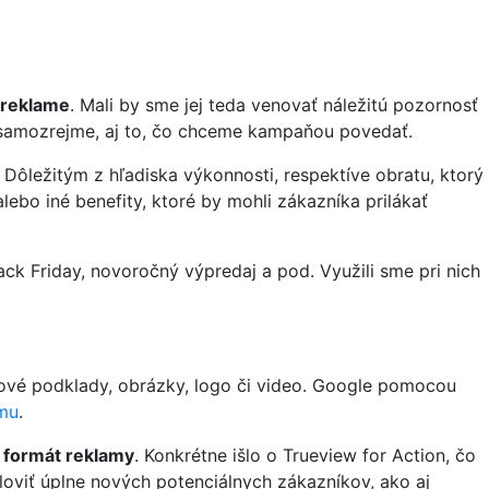
o reklame
. Mali by sme jej teda venovať náležitú pozornosť
a, samozrejme, aj to, čo chceme kampaňou povedať.
ôležitým z hľadiska výkonnosti, respektíve obratu, ktorý
lebo iné benefity, ktoré by mohli zákazníka prilákať
ack Friday, novoročný výpredaj a pod. Využili sme pri nich
tové podklady, obrázky, logo či video. Google pomocou
mu
.
 formát reklamy
. Konkrétne išlo o Trueview for Action, čo
oviť úplne nových potenciálnych zákazníkov, ako aj