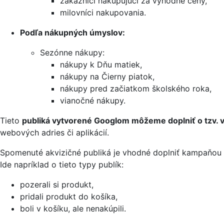
zákazníci nakupujúci za výhodné ceny,
milovníci nakupovania.
Podľa nákupných úmyslov:
Sezónne nákupy:
nákupy k Dňu matiek,
nákupy na Čierny piatok,
nákupy pred začiatkom školského roka,
vianočné nákupy.
Tieto
publiká vytvorené Googlom môžeme doplniť o tzv. v
webových adries či aplikácií.
Spomenuté akvizičné publiká je vhodné doplniť kampaňo
Ide napríklad o tieto typy publík:
pozerali si produkt,
pridali produkt do košíka,
boli v košíku, ale nenakúpili.