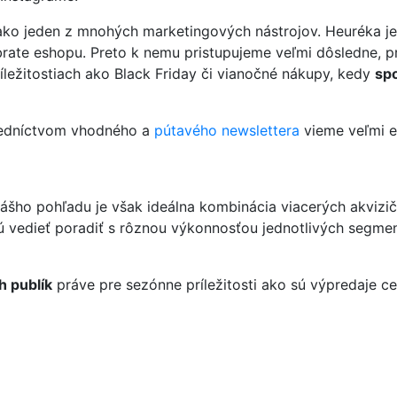
ko jeden z mnohých marketingových nástrojov. Heuréka je
ate eshopu. Preto k nemu pristupujeme veľmi dôsledne, pr
ríležitostiach ako Black Friday či vianočné nákupy, kedy
spo
redníctvom vhodného a
pútavého newslettera
vieme veľmi ef
šho pohľadu je však ideálna kombinácia viacerých akvizič
 vedieť poradiť s rôznou výkonnosťou jednotlivých segment
h publík
práve pre sezónne príležitosti ako sú výpredaje c