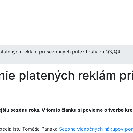
e platených reklám pri sezónnych príležitostiach Q3/Q4
enie platených reklám p
jšiu sezónu roka. V tomto článku si povieme o tvorbe kreat
špecialistu Tomáša Panáka
Sezóna vianočných nákupov poma