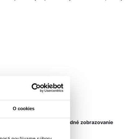
O cookies
9:16), aby sme
zabezpečili vhodné zobrazovanie
vnosti používame súbory