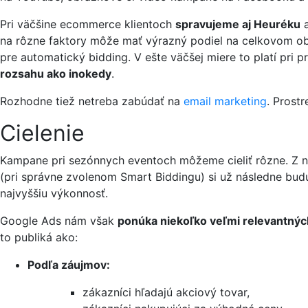
Pri väčšine ecommerce klientoch
spravujeme aj Heuréku
a
na rôzne faktory môže mať výrazný podiel na celkovom obr
pre automatický bidding. V ešte väčšej miere to platí pri p
rozsahu ako inokedy
.
Rozhodne tiež netreba zabúdať na
email marketing
. Prost
Cielenie
Kampane pri sezónnych eventoch môžeme cieliť rôzne. Z ná
(pri správne zvolenom Smart Biddingu) si už následne budú
najvyššiu výkonnosť.
Google Ads nám však
ponúka niekoľko veľmi relevantnýc
to publiká ako:
Podľa záujmov:
zákazníci hľadajú akciový tovar,