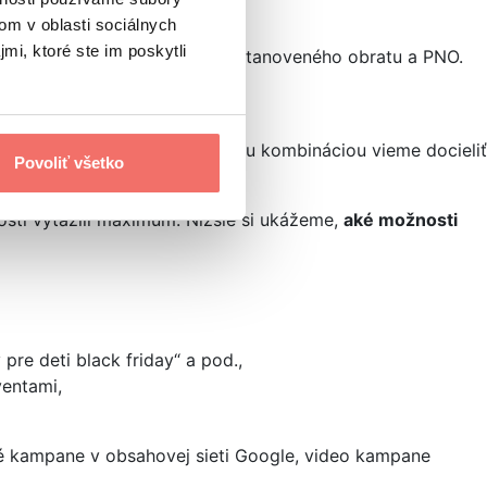
om v oblasti sociálnych
mi, ktoré ste im poskytli
 potrebnú výkonnosť v zmysle stanoveného obratu a PNO.
ketingových kanálov
. Vhodnou kombináciou vieme docieliť
Povoliť všetko
osti vyťažili maximum. Nižšie si ukážeme,
aké možnosti
pre deti black friday“ a pod.,
ventami,
ové kampane v obsahovej sieti Google, video kampane