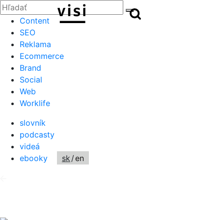
Zatvoriť
Hľadať:
Hľadať
Hľadať
Content
SEO
Reklama
Ecommerce
Brand
Social
Web
Worklife
slovník
podcasty
videá
ebooky
sk
/
en