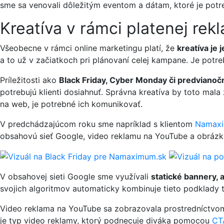
sme sa venovali dôležitým eventom a dátam, ktoré je potr
Kreatíva v rámci platenej rek
Všeobecne v rámci online marketingu platí, že
kreatíva je 
a to už v začiatkoch pri plánovaní celej kampane. Je pot
Príležitosti ako
Black Friday, Cyber Monday či predviano
potrebujú klienti dosiahnuť. Správna kreatíva by toto mala
na web, je potrebné ich komunikovať.
V predchádzajúcom roku sme napríklad s klientom
Namaxi
obsahovú sieť Google, video reklamu na YouTube a obráz
V obsahovej sieti Google sme využívali
statické bannery,
svojich algoritmov automaticky kombinuje tieto podklady 
Video reklama na YouTube sa zobrazovala prostredníctvom
je typ video reklamy, ktorý podnecuje diváka pomocou
CTA