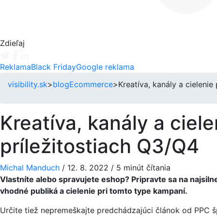
Zdieľaj
Tweet
Facebook share
Linkedin share
Reklama
Black Friday
Google reklama
visibility.sk
>
blog
Ecommerce
>
Kreatíva, kanály a cieleni
Kreatíva, kanály a ciel
príležitostiach Q3/Q4
Michal Manduch
/
12. 8. 2022
/
5 minút čítania
Vlastníte alebo spravujete eshop? Pripravte sa na najsilne
vhodné publiká a cielenie pri tomto type kampaní.
Určite tiež nepremeškajte predchádzajúci článok od PPC 