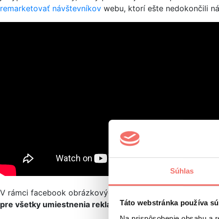
remarketovať návštevníkov
webu, ktorí ešte nedokončili n
Súhlas
V rámci facebook obrázkových reklám sme využívali všetky
Táto webstránka používa sú
pre všetky umiestnenia reklamy
. Taktiež sme pracovali s
Na prispôsobenie obsahu a r