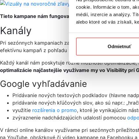
cookie. Informácie o tom, ak
médií, inzercie a analýzy. Tí
Tieto kampane nám fungovali veľmi dobre.
Vedeli sme nim
alebo ktoré od vás získali, ke
Kanály
Pri sezónnych kampaniach zameraných na výkonnosť využí
Odmietnuť
efektívnu kampaň z pohľadu výkonu, ale aj budovania znač
Každý kanál nám poskytuje rôzne možnosti optimalizácie, k
optimalizácie najčastejšie využívame my vo Visibility pri
Google vyhľadávanie
Pridávanie nových textových podkladov (hlavne nadpis
pridávanie nových kľúčových slov, ako sú napr.: „hračk
využitie
rozšírenia o promo
, ktoré je vynikajúcim nás
zvýraznenie nadchádzajúcich udalostí pomocou
odpo
V rámci online kanálov využívame pri sezónnych príležito
na YouTube, obrázkové či video kampane na Facebooku a 