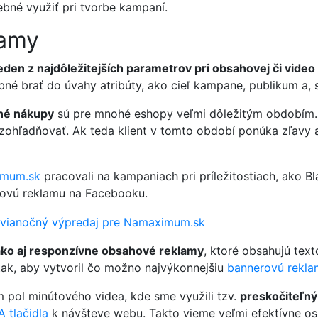
ebné využiť pri tvorbe kampaní.
lamy
jeden z najdôležitejších parametrov pri obsahovej či vide
rebné brať do úvahy atribúty, ako cieľ kampane, publikum 
čné nákupy
sú pre mnohé eshopy veľmi dôležitým obdobím. D
 zohľadňovať. Ak teda klient v tomto období ponúka zľavy a
mum.sk
pracovali na kampaniach pri príležitostiach, ako Bl
kovú reklamu na Facebooku.
 ako aj responzívne obsahové reklamy
, ktoré obsahujú tex
tak, aby vytvoril čo možno najvýkonnejšiu
bannerovú rekla
 pol minútového videa, kde sme využili tzv.
preskočiteľný
 tlačidla
k návšteve webu. Takto vieme veľmi efektívne osl