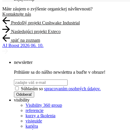
Máte záujem o zvýšenie organickej návštevnosti?
Kontaktujte nás
Predošlý projekt
Cushwake Industrial
Nasledujúci projekt
Exteco
späť na zoznam
AI Boost 2026
06. 10.
newsletter
Prihláste sa do nášho newslettra a buďte v obraze!
Súhlasím so
spracovaním osobných údajov.
Odoberať
visibility
Visibility 360 group
referencie
kurzy a školenia
visiguide
kariéra