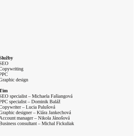
Služby
SEO
Copywriting
PPC
Graphic design
Tím
SEO specialist – Michaela Fašiangová
PPC specialist – Dominik Baláž
Copywriter – Lucia Palušová
Graphic designer – Klára Jankechová
Account manager – Nikola Jánošová
Business consultant – Michal Fickuliak