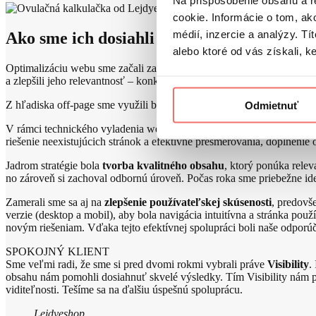
Na prispôsobenie obsahu a r
cookie. Informácie o tom, ak
médií, inzercie a analýzy. Tí
Ako sme ich dosiahli
alebo ktoré od vás získali, ke
Optimalizáciu webu sme začali zameraním sa na nebrandové kľúčové s
a zlepšili jeho relevantnosť – konkrétne
slovník pojmov
a
ovulačnú 
Z hľadiska off-page sme využili bežné i pokročilé metódy linkbuildin
Odmietnuť
V rámci technického vyladenia webu sme vykonali
podrobný SEO a
riešenie neexistujúcich stránok a efektívne presmerovania, doplnenie
Jadrom stratégie bola
tvorba kvalitného obsahu
, ktorý ponúka relev
no zároveň si zachoval odbornú úroveň. Počas roka sme priebežne ide
Zamerali sme sa aj na
zlepšenie používateľskej skúsenosti
, predovš
verzie (desktop a mobil), aby bola navigácia intuitívna a stránka použ
novým riešeniam. Vďaka tejto efektívnej spolupráci boli naše odporúč
SPOKOJNÝ KLIENT
Sme veľmi radi, že sme si pred dvomi rokmi vybrali práve
Visibility
.
obsahu nám pomohli dosiahnuť skvelé výsledky. Tím Visibility nám p
viditeľnosti. Tešíme sa na ďalšiu úspešnú spoluprácu.
Lejdyeshop