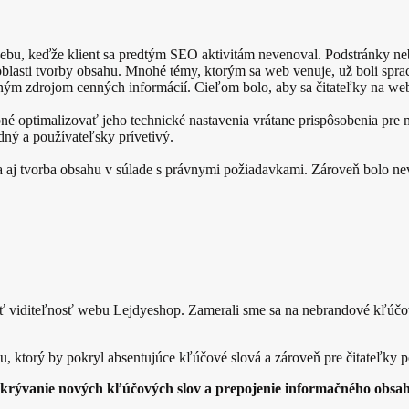
webu, keďže klient sa predtým SEO aktivitám nevenoval. Podstránky ne
 oblasti tvorby obsahu. Mnohé témy, ktorým sa web venuje, už boli spr
ntným zdrojom cenných informácií. Cieľom bolo, aby sa čitateľky na web
 optimalizovať jeho technické nastavenia vrátane prispôsobenia pre mo
dný a používateľsky prívetivý.
la aj tvorba obsahu v súlade s právnymi požiadavkami. Zároveň bolo 
ť viditeľnosť webu Lejdyeshop. Zamerali sme sa na nebrandové kľúčové 
, ktorý by pokryl absentujúce kľúčové slová a zároveň pre čitateľky 
pokrývanie nových kľúčových slov a prepojenie informačného obs