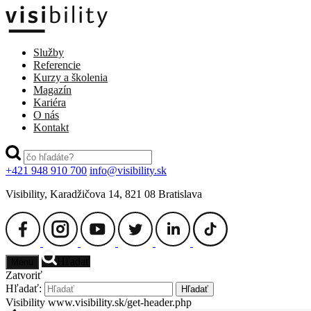
Služby
Referencie
Kurzy a školenia
Magazín
Kariéra
O nás
Kontakt
+421 948 910 700
info@visibility.sk
Visibility, Karadžičova 14, 821 08 Bratislava
Hľadať
Menu
Zatvoriť
Hľadať:
Hľadať
Visibility
www.visibility.sk/get-header.php