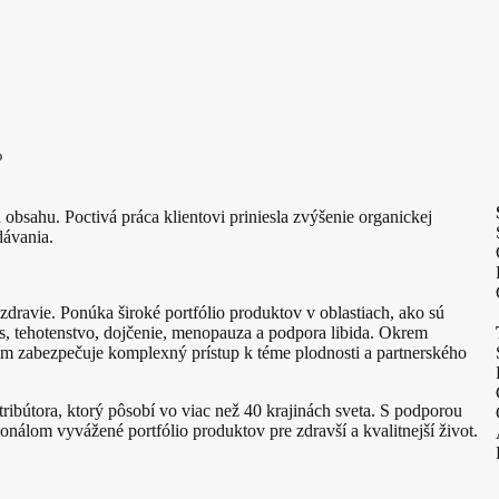
%
obsahu. Poctivá práca klientovi priniesla zvýšenie organickej
dávania.
dravie. Ponúka široké portfólio produktov v oblastiach, ako sú
us, tehotenstvo, dojčenie, menopauza a podpora libida. Okrem
ím zabezpečuje komplexný prístup k téme plodnosti a partnerského
tribútora, ktorý pôsobí vo viac než 40 krajinách sveta. S podporou
nálom vyvážené portfólio produktov pre zdravší a kvalitnejší život.