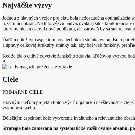
Najväčšie výzvy
Jednou z hlavných výziev projektu bola nedostatočná optimalizácia 
rozširujúci obsah. Na túto výzvu nadväzovala aj silná konkurencia v
ktorý by nielen oslovil nové publikum, ale zároveň by sa stal releva
Ďalším dôležitým aspektom bola technická stránka webu. Bolo potrebné
a úpravy celkovej štruktúry stránky tak, aby bol web funkčný, prehľa
Keďže ide o citlivé odvetvie ženského zdravia, kľúčovou výzvou bo
A-T.
Ciele
PRIMÁRNE CIELE
Hlavným cieľom projektu bolo zvýšiť organickú návštevnosť a zlepši
výkonnosť webu.
Dôležitým aspektom bolo vytvorenie kvalitného a relevantného obsahu
Stratégia bola zameraná na systematické rozširovanie obsahu, 