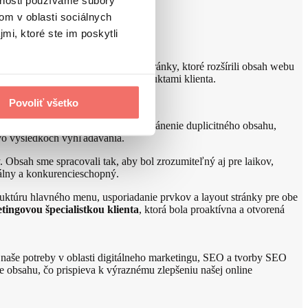
vnosti používame súbory
om v oblasti sociálnych
mi, ktoré ste im poskytli
 produktami. Navrhli sme nové stránky, ktoré rozšírili obsah webu
ne prepájať informačný obsah s produktami klienta.
Povoliť všetko
li zrýchlenie načítania stránky, odstránenie duplicitného obsahu,
u vo výsledkoch vyhľadávania.
y. Obsah sme spracovali tak, aby bol zrozumiteľný aj pre laikov,
uálny a konkurencieschopný.
ruktúru hlavného menu, usporiadanie prvkov a layout stránky pre obe
tingovou špecialistkou klienta
, ktorá bola proaktívna a otvorená
na naše potreby v oblasti digitálneho marketingu, SEO a tvorby SEO
 obsahu, čo prispieva k výraznému zlepšeniu našej online