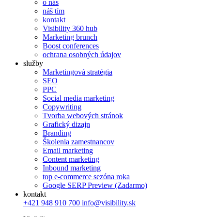
o nás
náš tím
kontakt
Visibility 360 hub
Marketing brunch
Boost conferences
ochrana osobných údajov
služby
Marketingová stratégia
SEO
PPC
Social media marketing
Copywriting
Tvorba webových stránok
Grafický dizajn
Branding
Školenia zamestnancov
Email marketing
Content marketing
Inbound marketing
top e-commerce sezóna roka
Google SERP Preview (Zadarmo)
kontakt
+421 948 910 700
info@visibility.sk