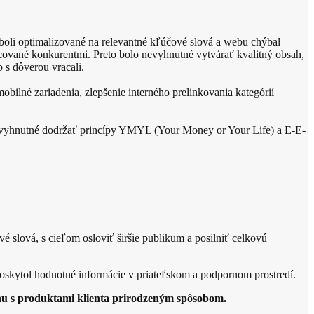
boli optimalizované na relevantné kľúčové slová a webu chýbal
acované konkurentmi. Preto bolo nevyhnutné vytvárať kvalitný obsah,
 s dôverou vracali.
bilné zariadenia, zlepšenie interného prelinkovania kategórií
nevyhnutné dodržať princípy YMYL (Your Money or Your Life) a E-E-
slová, s cieľom osloviť širšie publikum a posilniť celkovú
poskytol hodnotné informácie v priateľskom a podpornom prostredí.
ahu s produktami klienta prirodzeným spôsobom.