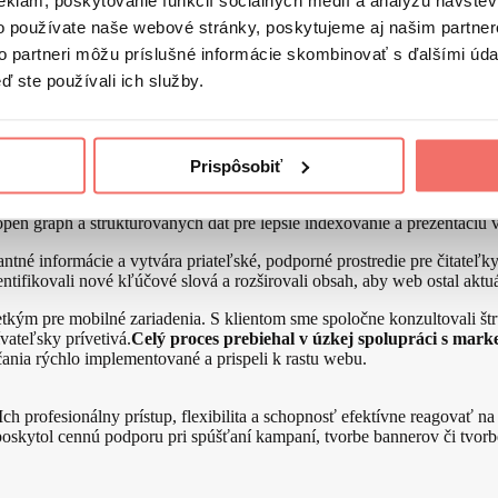
eklám, poskytovanie funkcií sociálnych médií a analýzu návšte
o používate naše webové stránky, poskytujeme aj našim partner
to partneri môžu príslušné informácie skombinovať s ďalšími údaj
ď ste používali ich služby.
lová, keďže ranking na brandové kľúčové slová bol dostatočne pokrytý
kalkulačku
. Tieto nástroje pomohli osloviť širšie publikum a prirodze
gu.
Prispôsobiť
udit
, ktorý odhalil viaceré oblasti na zlepšenie. Kľúčové zmeny zahŕňa
 open graph a štruktúrovaných dát pre lepšie indexovanie a prezentáci
antné informácie a vytvára priateľské, podporné prostredie pre čitateľk
ntifikovali nové kľúčové slová a rozširovali obsah, aby web ostal akt
etkým pre mobilné zariadenia. S klientom sme spoločne konzultovali št
ívateľsky prívetivá.
Celý proces prebiehal v úzkej spolupráci s marke
ania rýchlo implementované a prispeli k rastu webu.
 Ich profesionálny prístup, flexibilita a schopnosť efektívne reagovať 
oskytol cennú podporu pri spúšťaní kampaní, tvorbe bannerov či tvorbe