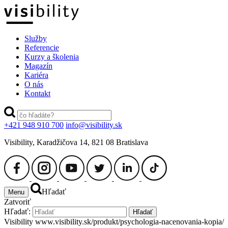
Služby
Referencie
Kurzy a školenia
Magazín
Kariéra
O nás
Kontakt
+421 948 910 700
info@visibility.sk
Visibility, Karadžičova 14, 821 08 Bratislava
Hľadať
Menu
Zatvoriť
Hľadať:
Hľadať
Visibility
www.visibility.sk/produkt/psychologia-nacenovania-kopia/