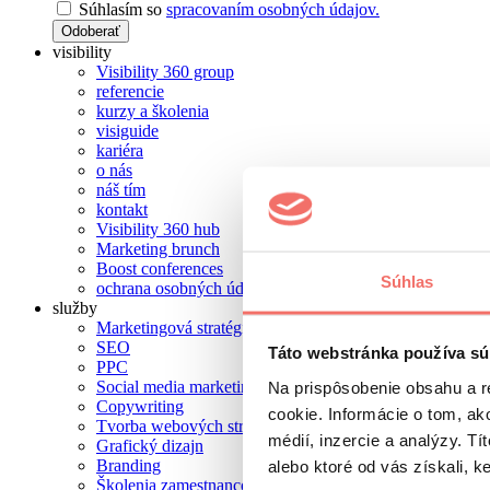
Súhlasím so
spracovaním osobných údajov.
Odoberať
visibility
Visibility 360 group
referencie
kurzy a školenia
visiguide
kariéra
o nás
náš tím
kontakt
Visibility 360 hub
Marketing brunch
Boost conferences
Súhlas
ochrana osobných údajov
služby
Marketingová stratégia
SEO
Táto webstránka používa sú
PPC
Social media marketing
Na prispôsobenie obsahu a r
Copywriting
cookie. Informácie o tom, ak
Tvorba webových stránok
médií, inzercie a analýzy. Tí
Grafický dizajn
Branding
alebo ktoré od vás získali, ke
Školenia zamestnancov