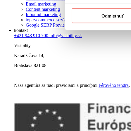
Email marketing
Content marketing
Inbound marketing
Odmietnuť
top e-commerce sezóna roka
Google SERP Preview (Zadarmo)
kontakt
+421 948 910 700
info@visibility.sk
Visibility
Karadžičova 14,
Bratislava 821 08
Naša agentúra sa riadi pravidlami a princípmi
Férového tendra
.