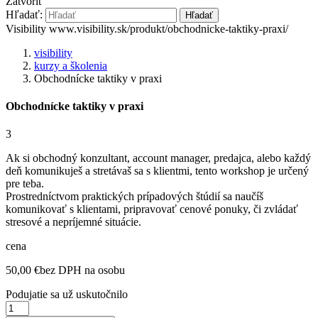
Zatvoriť
Hľadať:
Hľadať
Visibility
www.visibility.sk/produkt/obchodnicke-taktiky-praxi/
visibility
kurzy a školenia
Obchodnícke taktiky v praxi
Obchodnícke taktiky v praxi
3
Ak si obchodný konzultant, account manager, predajca, alebo každý
deň komunikuješ a stretávaš sa s klientmi, tento workshop je určený
pre teba.
Prostredníctvom praktických prípadových štúdií sa naučíš
komunikovať s klientami, pripravovať cenové ponuky, či zvládať
stresové a nepríjemné situácie.
cena
50,00
€
bez DPH na osobu
Podujatie sa už uskutočnilo
Obchodnícke