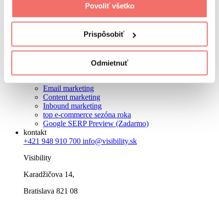
služby
Povoliť všetko
Marketingová stratégia
SEO
PPC
Prispôsobiť
Social media marketing
Copywriting
Tvorba webových stránok
Grafický dizajn
Odmietnuť
Branding
Školenia zamestnancov
Email marketing
Content marketing
Inbound marketing
top e-commerce sezóna roka
Google SERP Preview (Zadarmo)
kontakt
+421 948 910 700
info@visibility.sk
Visibility
Karadžičova 14,
Bratislava 821 08