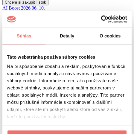
taktiky
Chcem si zakúpiť lístok
v
AI Boost 2026
06. 10.
praxi
quantity
newsletter
Prihláste sa do nášho newslettra a buďte v obraze!
Súhlas
Detaily
O cookies
Súhlasím so
spracovaním osobných údajov.
Táto webstránka používa súbory cookies
Odoberať
visibility
Na prispôsobenie obsahu a reklám, poskytovanie funkcií
Visibility 360 group
sociálnych médií a analýzu návštevnosti používame
referencie
kurzy a školenia
súbory cookie. Informácie o tom, ako používate naše
visiguide
webové stránky, poskytujeme aj našim partnerom v
kariéra
oblasti sociálnych médií, inzercie a analýzy. Títo partneri
o nás
náš tím
môžu príslušné informácie skombinovať s ďalšími
kontakt
údajmi, ktoré ste im poskytli alebo ktoré od vás získali,
Visibility 360 hub
keď ste používali ich služby.
Marketing brunch
Boost conferences
ochrana osobných údajov