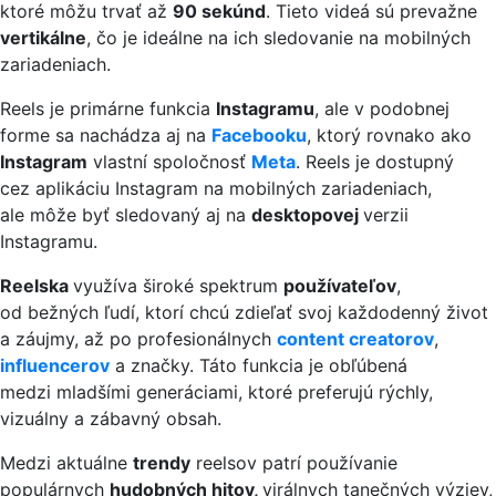
ktoré môžu trvať až
90 sekúnd
. Tieto videá sú prevažne
vertikálne
,
čo je ideálne na ich sledovanie na mobilných
zariadeniach.
Reels je primárne funkcia
Instagramu
, ale v podobnej
forme sa nachádza aj na
Facebooku
, ktorý rovnako ako
Instagram
vlastní spoločnosť
Meta
. Reels je dostupný
cez aplikáciu Instagram na mobilných zariadeniach,
ale môže byť sledovaný aj na
desktopovej
verzii
Instagramu.
Reelska
využíva široké spektrum
používateľov
,
od bežných ľudí, ktorí chcú zdieľať svoj každodenný život
a záujmy, až po profesionálnych
content creatorov
,
influencerov
a značky. Táto funkcia je obľúbená
medzi mladšími generáciami, ktoré preferujú rýchly,
vizuálny a zábavný obsah.
Medzi aktuálne
trendy
reelsov patrí používanie
populárnych
hudobných hitov,
virálnych tanečných výziev,