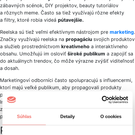
zábavných scénok, DIY projektov, beauty tutoriálov
a rôznych meme. Často sa tiež využívajú rôzne efekty
a filtry, ktoré robia videá
pútavejšie.
Reelska sú tiež veľmi efektívnym nástrojom pre
marketing
.
Značky využívajú reelska na
propagáciu
svojich produktov
a služieb prostredníctvom
kreatívneho
a interaktívneho
obsahu. Umožňujú im osloviť
široké publikum
a zapojiť sa
do aktuálnych trendov, čo môže výrazne zvýšiť viditeľnosť
a dosah.
Marketingoví odborníci často spolupracujú s influencermi,
ktorí majú veľké publikum, aby propagovali produkty
prostredníctvom
autentického obsahu
.
Algoritmus
Instagramu totiž často uprednostňuje
reelska
, čo
znamená, že videá majú potenciál dosiahnuť väčšie
publikum než bežné príspevky.
Súhlas
Detaily
O cookies
Príklad