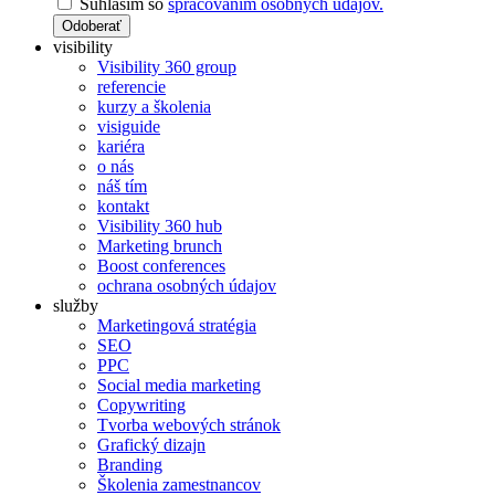
Súhlasím so
spracovaním osobných údajov.
Odoberať
visibility
Visibility 360 group
referencie
kurzy a školenia
visiguide
kariéra
o nás
náš tím
kontakt
Visibility 360 hub
Marketing brunch
Boost conferences
ochrana osobných údajov
služby
Marketingová stratégia
SEO
PPC
Social media marketing
Copywriting
Tvorba webových stránok
Grafický dizajn
Branding
Školenia zamestnancov