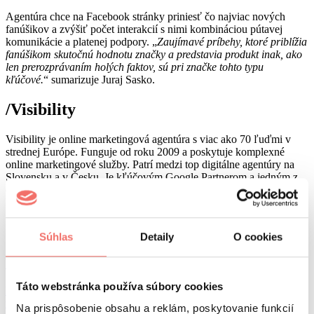
Agentúra chce na Facebook stránky priniesť čo najviac nových
fanúšikov a zvýšiť počet interakcií s nimi kombináciou pútavej
komunikácie a platenej podpory. „
Zaujímavé príbehy, ktoré priblížia
fanúšikom skutočnú hodnotu značky a predstavia produkt inak, ako
len prerozprávaním holých faktov, sú pri značke tohto typu
kľúčové.
“ sumarizuje Juraj Sasko.
/Visibility
Visibility je online marketingová agentúra s viac ako 70 ľuďmi v
strednej Európe. Funguje od roku 2009 a poskytuje komplexné
online marketingové služby. Patrí medzi top digitálne agentúry na
Slovensku a v Česku. Je kľúčovým Google Partnerom a jedným z
členov CommUnity International a európskeho združenia agentúr
Everywhere Network.
Čo ešte by ste mali o nás vedieť?
Súhlas
Detaily
O cookies
benefity
Táto webstránka používa súbory cookies
Príjemná pracovná atmosféra je pre nás dôležitá a snažíme sa ju
udržiavať a ďalej…
Na prispôsobenie obsahu a reklám, poskytovanie funkcií