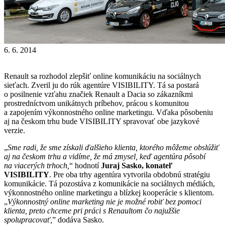
6. 6. 2014
Renault sa rozhodol zlepšiť online komunikáciu na sociálnych
sieťach. Zveril ju do rúk agentúre VISIBILITY. Tá sa postará
o posilnenie vzťahu značiek Renault a Dacia so zákazníkmi
prostredníctvom unikátnych príbehov, prácou s komunitou
a zapojením výkonnostného online marketingu. Vďaka pôsobeniu
aj na českom trhu bude VISIBILITY spravovať obe jazykové
verzie.
„
Sme radi, že sme získali ďalšieho klienta, ktorého môžeme obslúžiť
aj na českom trhu a vidíme, že má zmysel, keď agentúra pôsobí
na viacerých trhoch,
“ hodnotí
Juraj Sasko, konateľ
VISIBILITY
. Pre oba trhy agentúra vytvorila obdobnú stratégiu
komunikácie. Tá pozostáva z komunikácie na sociálnych médiách,
výkonnostného online marketingu a blízkej kooperácie s klientom.
„
Výkonnostný online marketing nie je možné robiť bez pomoci
klienta, preto chceme pri práci s Renaultom čo najužšie
spolupracovať,
” dodáva Sasko.