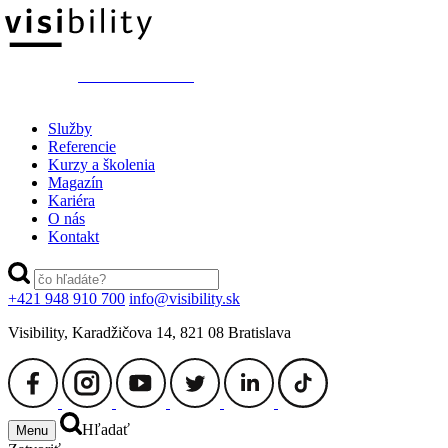
switch to ENGLISH
Služby
Referencie
Kurzy a školenia
Magazín
Kariéra
O nás
Kontakt
+421 948 910 700
info@visibility.sk
Visibility, Karadžičova 14, 821 08 Bratislava
Hľadať
Menu