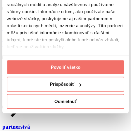
sociálnych médií a analýzu návštevnosti používame
súbory cookie. Informácie o tom, ako používate naše
webové stránky, poskytujeme aj našim partnerom v
oblasti sociálnych médií, inzercie a analýzy. Títo partneri
hodnoty firmy
môžu príslušné informácie skombinovať s ďalšími
Podstatou nášho fungovania sú hodnoty firmy. Máme ich zapísané v
údajmi, ktoré ste im poskytli alebo ktoré od vás získali,
DNA, vystihujú nás…
keď ste používali ich služby.
Povoliť všetko
ľudia
Prispôsobiť
Naši kolegovia a kamaráti, ktorí sa každý deň starajú o vaše
projekty.
Odmietnuť
partnerstvá