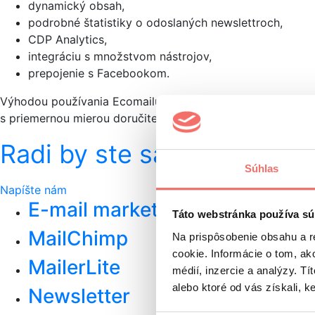
dynamický obsah,
podrobné štatistiky o odoslaných newslettroch,
CDP Analytics,
integráciu s množstvom nástrojov,
prepojenie s Facebookom.
Výhodou používania Ecomailu je (ako deklaruje Ecomail) v
s priemernou mierou doručiteľnosti 99,97 %.
Radi by ste sa pustili do 
Súhlas
Napíšte nám
E-mail marketing
Táto webstránka používa sú
MailChimp
Na prispôsobenie obsahu a r
cookie. Informácie o tom, ak
MailerLite
médií, inzercie a analýzy. Tí
alebo ktoré od vás získali, ke
Newsletter