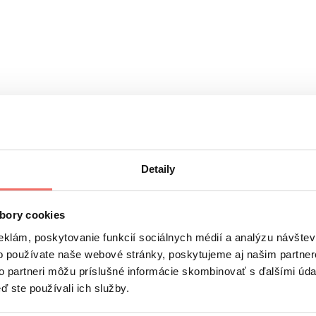
ysoká miera doručiteľnosti e-mailov – mesačne sa prostred
e-mail marketingu?
Detaily
bory cookies
eklám, poskytovanie funkcií sociálnych médií a analýzu návšte
o používate naše webové stránky, poskytujeme aj našim partner
to partneri môžu príslušné informácie skombinovať s ďalšími údaj
ď ste používali ich služby.