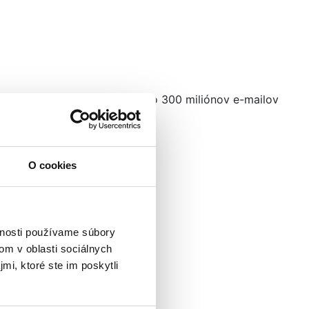
níctvom toolu odošle viac ako 300 miliónov e-mailov
O cookies
vnosti používame súbory
om v oblasti sociálnych
mi, ktoré ste im poskytli