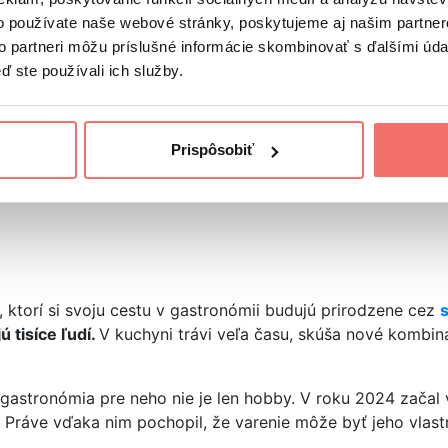
o používate naše webové stránky, poskytujeme aj našim partner
to partneri môžu príslušné informácie skombinovať s ďalšími údaj
ď ste používali ich služby.
Prispôsobiť
ka)
, ktorí si svoju cestu v gastronómii budujú prirodzene cez
s
ú tisíce ľudí.
V kuchyni trávi veľa času, skúša nové kombinác
e gastronómia pre neho nie je len hobby. V roku 2024 začal 
e. Práve vďaka nim pochopil, že varenie môže byť jeho vlas