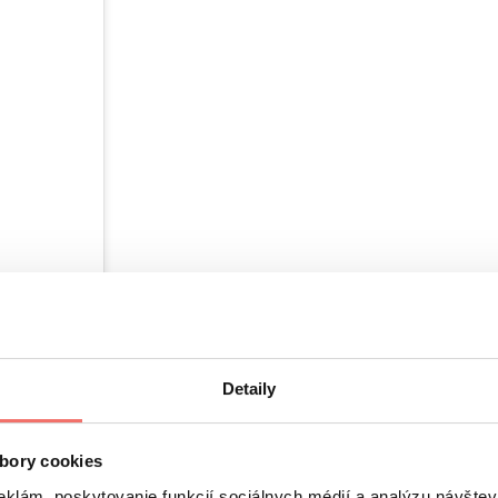
Detaily
bory cookies
eklám, poskytovanie funkcií sociálnych médií a analýzu návšte