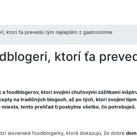
i, ktorí ťa prevedú tým najlepším z gastronómie
blogeri, ktorí ťa preve
a foodblogerov, ktorí svojimi chuťovými zážitkami inšpir
recepty na tradičných blogoch, až po tých, ktorí svojimi ti
ro miesta, tento prehľad ti poskytne všetko, čo potrebuješ.
dzi slovenské foodblogerky, ktoré dokazujú, že dobré
domá