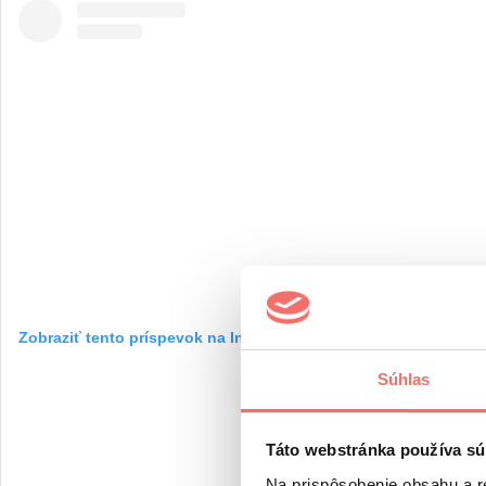
Zobraziť tento príspevok na Instagrame
Súhlas
Táto webstránka používa sú
Na prispôsobenie obsahu a r