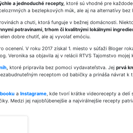
ýchle a jednoduché recepty,
ktoré sú vhodné pre každoden
lozrnných a bezlepkových múk, ale aj na alternatívy bez l
ovinách a chuti, ktorá funguje v bežnej domácnosti. Niekt
nymi potravinami, trhom či kvalitnými lokálnymi ingredie
ielen dobre chutiť, ale aj vyvolať emóciu.
 ocenení. V roku 2017 získal 1. miesto v súťaži Bloger rok
log. Veronika sa objavila aj v relácii RTVS Tajomstvo mojej
níh
,
ktoré pripravila bez pomoci vydavateľstva. Jej
prvá kn
á nezabudnuteľným receptom od babičky a prináša návrat k 
ebooku
a
Instagrame
, kde tvorí krátke videorecepty a delí 
čiky. Medzi jej najobľúbenejšie a najvirálnejšie recepty patr