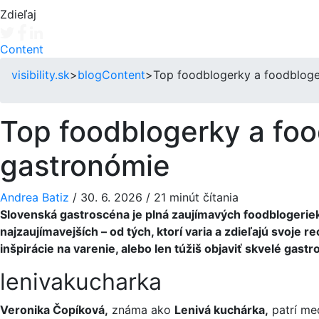
Zdieľaj
Tweet
Facebook share
Linkedin share
Content
visibility.sk
>
blog
Content
>
Top foodblogerky a foodbloger
Top foodblogerky a food
gastronómie
Andrea Batiz
/
30. 6. 2026
/
21 minút čítania
Slovenská gastroscéna je plná zaujímavých foodblogeriek 
najzaujímavejších – od tých, ktorí varia a zdieľajú svoje 
inšpirácie na varenie, alebo len túžiš objaviť skvelé gast
lenivakucharka
Veronika Čopíková,
známa ako
Lenivá kuchárka,
patrí me