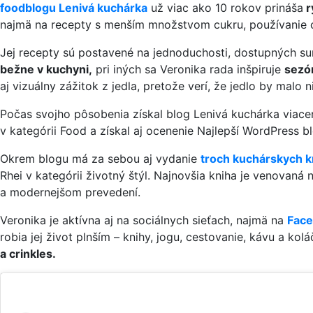
foodblogu Lenivá kuchárka
už viac ako 10 rokov prináša
r
najmä na recepty s menším množstvom cukru, používanie ce
Jej recepty sú postavené na jednoduchosti, dostupných sur
bežne v kuchyni,
pri iných sa Veronika rada inšpiruje
sezón
aj vizuálny zážitok z jedla, pretože verí, že jedlo by malo n
Počas svojho pôsobenia získal blog Lenivá kuchárka viacero
v kategórii Food a získal aj ocenenie Najlepší WordPress b
Okrem blogu má za sebou aj vydanie
troch kuchárskych k
Rhei v kategórii životný štýl. Najnovšia kniha je venovan
a modernejšom prevedení.
Veronika je aktívna aj na sociálnych sieťach, najmä na
Fac
robia jej život plnším – knihy, jogu, cestovanie, kávu a kolá
a crinkles.