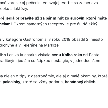
né varenie aj pečenie. Vo svojej tvorbe sa zameriava
epku a laktózy.
oré
jedlá pripravíte už za pár minút zo surovín, ktoré máte
nciami.
Okrem samotných receptov je pre ňu dôležitý
a v kategórii Gastronómia, v roku 2018 obsadil 2. miesto
 kuchyne a v Teleráne na Markíze.
iha
Lenivá kuchárka získala
cenu Kniha roka
od Panta
tradičným jedlám so štipkou nostalgie, v jednoduchšom
sa nielen o tipy z gastronómie, ale aj o malé okamihy, ktoré
ia
palacinky
, ktoré sa vždy podaria,
banánový chlieb