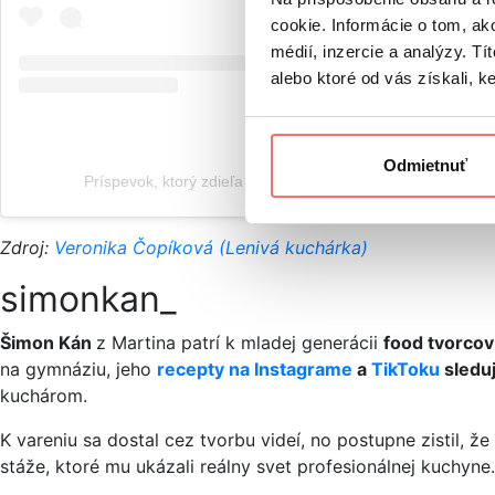
cookie. Informácie o tom, ak
médií, inzercie a analýzy. Tí
alebo ktoré od vás získali, ke
Odmietnuť
Príspevok, ktorý zdieľa Veronika Čopíková (@lenivakuchar
Zdroj:
Veronika Čopíková (Lenivá kuchárka)
simonkan_
Šimon Kán
z Martina patrí k mladej generácii
food tvorcov
na gymnáziu, jeho
recepty na Instagrame
a
TikToku
sleduj
kuchárom.
K vareniu sa dostal cez tvorbu videí, no postupne zistil, ž
stáže, ktoré mu ukázali reálny svet profesionálnej kuchyn