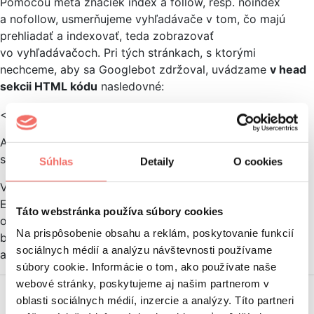
Pomocou meta značiek index a follow, resp. noindex
a nofollow, usmerňujeme vyhľadávače v tom, čo majú
prehliadať a indexovať, teda zobrazovať
vo vyhľadávačoch. Pri tých stránkach, s ktorými
nechceme, aby sa Googlebot zdržoval, uvádzame
v head
sekcii HTML kódu
nasledovné:
<meta name=“robots“ content=“noindex, nofollow“>
Ak niektorú z vašich stránok Google neindexuje, môže sa
stať, že má práve označenie noindex a nofollow.
Súhlas
Detaily
O cookies
V nástroji
Google Search Console
, v časti Coverage >
Excluded môžete nájsť zoznam stránok, ktoré majú
Táto webstránka používa súbory cookies
označenie noindex. Nájdete ich pod kategóriou „Excluded
Na prispôsobenie obsahu a reklám, poskytovanie funkcií
by ‘noindex’ tag”. Odporúčame daný zoznam skontrolovať
sociálnych médií a analýzu návštevnosti používame
a uistiť sa, či je značka noindex všade nasadená správne.
súbory cookie. Informácie o tom, ako používate naše
webové stránky, poskytujeme aj našim partnerom v
oblasti sociálnych médií, inzercie a analýzy. Títo partneri