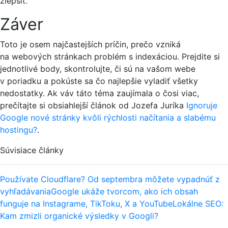
zlepšiť.
Záver
Toto je osem najčastejších príčin, prečo vzniká
na webových stránkach problém s indexáciou. Prejdite si
jednotlivé body, skontrolujte, či sú na vašom webe
v poriadku a pokúste sa čo najlepšie vyladiť všetky
nedostatky. Ak váv táto téma zaujímala o čosi viac,
prečítajte si obsiahlejší článok od Jozefa Juríka
Ignoruje
Google nové stránky kvôli rýchlosti načítania a slabému
hostingu?
.
Súvisiace články
Používate Cloudflare? Od septembra môžete vypadnúť z
vyhľadávania
Google ukáže tvorcom, ako ich obsah
funguje na Instagrame, TikToku, X a YouTube
Lokálne SEO:
Kam zmizli organické výsledky v Googli?