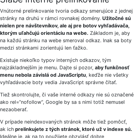
Vnútorné prelinkovanie tvoria odkazy smerujúce z jednej
stránky na druhú v rámci rovnakej domény.
Užitočné sú
nielen pre návštevníkov, ale aj pre botov vyhľadávača,
ktorým uľahčujú orientáciu na webe.
Základom je, aby
na každú stránku na webe smeroval odkaz. Inak sa boty
medzi stránkami zorientujú len ťažko.
Existuje niekoľko typov interných odkazov, tým
najzákladnejším je menu. Dajte si pozor,
aby funkčnosť
menu nebola závislá od JavaScriptu
, keďže nie všetky
vyhľadávacie boty vedia JavaScript správne čítať.
Tiež skontrolujte, či vaše interné odkazy nie sú označené
ako rel=“nofollow“, Google by sa s nimi totiž nemusel
nezaoberať.
V prípade neindexovaných stránok môže tiež pomôcť,
ak ich
prelinkujete z tých stránok, ktoré už v indexe sú.
Ideálne je, ak na to použijete obzvlásť dobre