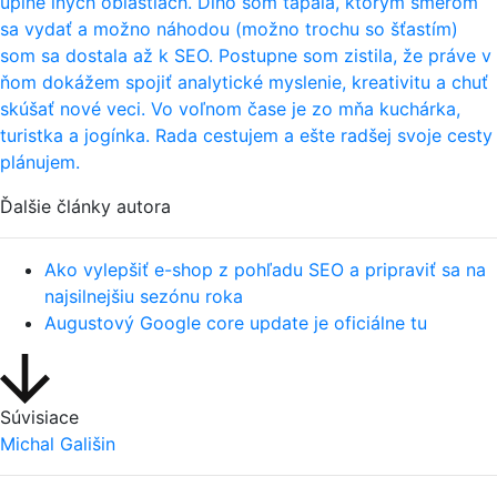
úplne iných oblastiach. Dlho som tápala, ktorým smerom
sa vydať a možno náhodou (možno trochu so šťastím)
som sa dostala až k SEO. Postupne som zistila, že práve v
ňom dokážem spojiť analytické myslenie, kreativitu a chuť
skúšať nové veci. Vo voľnom čase je zo mňa kuchárka,
turistka a jogínka. Rada cestujem a ešte radšej svoje cesty
plánujem.
Ďalšie články autora
Ako vylepšiť e-shop z pohľadu SEO a pripraviť sa na
najsilnejšiu sezónu roka
Augustový Google core update je oficiálne tu
Súvisiace
Michal Gališin