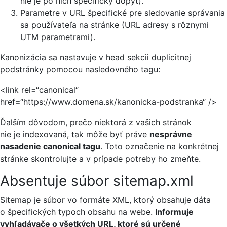
nie je po nich špecifický dopyt).
Parametre v URL špecifické pre sledovanie správania
sa používateľa na stránke (URL adresy s rôznymi
UTM parametrami).
Kanonizácia sa nastavuje v head sekcii duplicitnej
podstránky pomocou nasledovného tagu:
<link rel=“canonical“
href=“https://www.domena.sk/kanonicka-podstranka“ />
Ďalším dôvodom, prečo niektorá z vašich stránok
nie je indexovaná, tak môže byť práve
nesprávne
nasadenie canonical tagu
. Toto označenie na konkrétnej
stránke skontrolujte a v prípade potreby ho zmeňte.
Absentuje súbor sitemap.xml
Sitemap je súbor vo formáte XML, ktorý obsahuje dáta
o špecifických typoch obsahu na webe.
Informuje
vyhľadávače o všetkých URL, ktoré sú určené