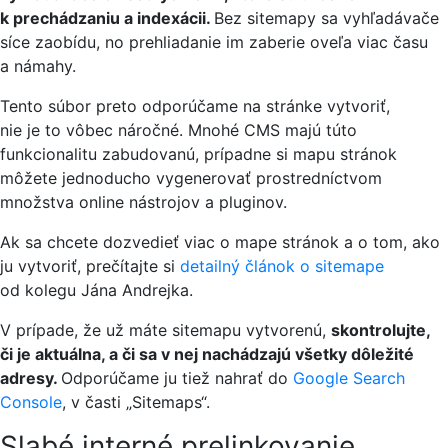
k prechádzaniu a indexácii.
Bez sitemapy sa vyhľadávače
síce zaobídu, no prehliadanie im zaberie oveľa viac času
a námahy.
Tento súbor preto odporúčame na stránke vytvoriť,
nie je to vôbec náročné. Mnohé CMS majú túto
funkcionalitu zabudovanú, prípadne si mapu stránok
môžete jednoducho vygenerovať prostredníctvom
množstva online nástrojov a pluginov.
Ak sa chcete dozvedieť viac o mape stránok a o tom, ako
ju vytvoriť, prečítajte si
detailný článok o sitemape
od kolegu Jána Andrejka.
V prípade, že už máte sitemapu vytvorenú,
skontrolujte,
či je aktuálna, a či sa v nej nachádzajú všetky dôležité
adresy.
Odporúčame ju tiež nahrať do
Google Search
Console
, v časti „Sitemaps“.
Slabé interné prelinkovanie