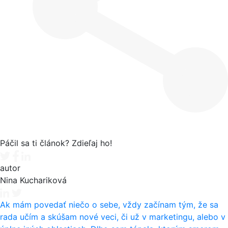
Páčil sa ti článok? Zdieľaj ho!
Tweet
Facebook share
Linkedin share
autor
Nina Kuchariková
Ak mám povedať niečo o sebe, vždy začínam tým, že sa
rada učím a skúšam nové veci, či už v marketingu, alebo v