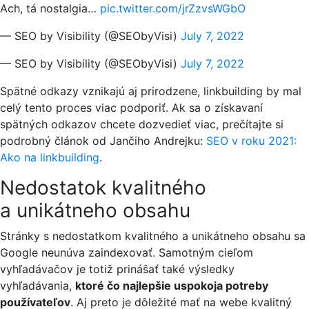
Ach, tá nostalgia…
pic.twitter.com/jrZzvsWGbO
— SEO by Visibility (@SEObyVisi)
July 7, 2022
— SEO by Visibility (@SEObyVisi)
July 7, 2022
Spätné odkazy vznikajú aj prirodzene, linkbuilding by mal
celý tento proces viac podporiť. Ak sa o získavaní
spätných odkazov chcete dozvedieť viac, prečítajte si
podrobný článok od Jančiho Andrejku:
SEO v roku 2021:
Ako na linkbuilding
.
Nedostatok kvalitného
a unikátneho obsahu
Stránky s nedostatkom kvalitného a unikátneho obsahu sa
Google neunúva zaindexovať. Samotným cieľom
vyhľadávačov je totiž prinášať také výsledky
vyhľadávania,
ktoré čo najlepšie uspokoja potreby
používateľov
. Aj preto je dôležité mať na webe kvalitný