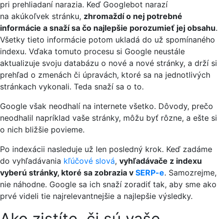
pri prehliadaní narazia. Keď Googlebot narazí
na akúkoľvek stránku,
zhromaždí o nej potrebné
informácie a snaží sa čo najlepšie porozumieť jej obsahu
.
Všetky tieto informácie potom ukladá do už spomínaného
indexu. Vďaka tomuto procesu si Google neustále
aktualizuje svoju databázu o nové a nové stránky, a drží si
prehľad o zmenách či úpravách, ktoré sa na jednotlivých
stránkach vykonali. Teda snaží sa o to.
Google však neodhalí na internete všetko. Dôvody, prečo
neodhalil napríklad vaše stránky, môžu byť rôzne, a ešte si
o nich bližšie povieme.
Po indexácii nasleduje už len posledný krok. Keď zadáme
do vyhľadávania
kľúčové slová
,
vyhľadávače z indexu
vyberú stránky, ktoré sa zobrazia v
SERP-e
. Samozrejme,
nie náhodne. Google sa ich snaží zoradiť tak, aby sme ako
prvé videli tie najrelevantnejšie a najlepšie výsledky.
Ako zistíte, či sú vaše