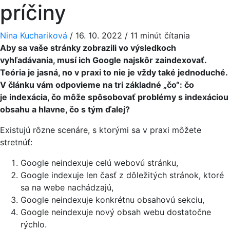
príčiny
Nina Kuchariková
/
16. 10. 2022
/
11 minút čítania
Aby sa vaše stránky zobrazili vo výsledkoch
vyhľadávania, musí ich Google najskôr zaindexovať.
Teória je jasná, no v praxi to nie je vždy také jednoduché.
V článku vám odpovieme na tri základné „čo“: čo
je indexácia, čo môže spôsobovať problémy s indexáciou
obsahu a hlavne, čo s tým ďalej?
Existujú rôzne scenáre, s ktorými sa v praxi môžete
stretnúť:
Google neindexuje celú webovú stránku,
Google indexuje len časť z dôležitých stránok, ktoré
sa na webe nachádzajú,
Google neindexuje konkrétnu obsahovú sekciu,
Google neindexuje nový obsah webu dostatočne
rýchlo.