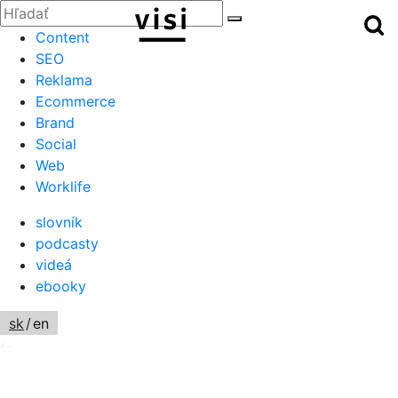
Zatvoriť
Hľadať:
Hľ
Hľadať
Menu
Content
SEO
Reklama
Ecommerce
Brand
Social
Web
Worklife
slovník
podcasty
videá
ebooky
sk
/
en