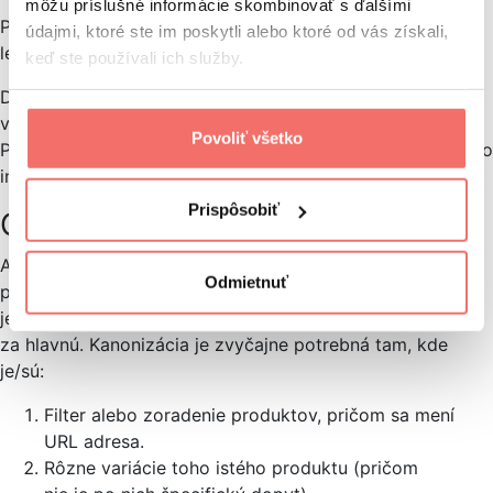
môžu príslušné informácie skombinovať s ďalšími
Pre identifikáciu stránok označených ako noindex je ešte
údajmi, ktoré ste im poskytli alebo ktoré od vás získali,
lepším nástrojom
Screaming Frog SEO Spider
.
keď ste používali ich služby.
Dajte si tiež pozor na protichodné noindex a index tagy
v HTML head sekcii a
X-Robots-Tag HTTP hlavičke
.
Povoliť všetko
Problém nastane, ak je stránka v head sekcii označená ako
index, no HTTP header odosiela noindex.
Prispôsobiť
Chybná kanonizácia URL
Ak má určitá skupina stránok totožný alebo veľmi
Odmietnuť
podobný obsah, je možné pomocou kanonizácie označiť
jednu preferovanú, ktorú by mali vyhľadávače považovať
za hlavnú. Kanonizácia je zvyčajne potrebná tam, kde
je/sú:
Filter alebo zoradenie produktov, pričom sa mení
URL adresa.
Rôzne variácie toho istého produktu (pričom