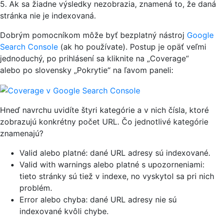
5. Ak sa žiadne výsledky nezobrazia, znamená to, že daná
stránka nie je indexovaná.
Dobrým pomocníkom môže byť bezplatný nástroj
Google
Search Console
(ak ho používate). Postup je opäť veľmi
jednoduchý, po prihlásení sa kliknite na „Coverage“
alebo po slovensky „Pokrytie“ na ľavom paneli:
Hneď navrchu uvidíte štyri kategórie a v nich čísla, ktoré
zobrazujú konkrétny počet URL. Čo jednotlivé kategórie
znamenajú?
Valid alebo platné: dané URL adresy sú indexované.
Valid with warnings alebo platné s upozorneniami:
tieto stránky sú tiež v indexe, no vyskytol sa pri nich
problém.
Error alebo chyba: dané URL adresy nie sú
indexované kvôli chybe.