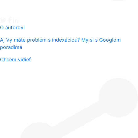
Tweet
Facebook share
Linkedin share
O autorovi
Aj Vy máte problém s indexáciou? My si s Googlom
poradíme
Chcem vidieť