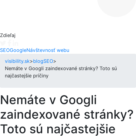
Zdieľaj
Tweet
Facebook share
Linkedin share
SEO
Google
Návštevnosť webu
visibility.sk
>
blog
SEO
>
Nemáte v Googli zaindexované stránky? Toto sú
najčastejšie príčiny
Nemáte v Googli
zaindexované stránky?
Toto sú najčastejšie