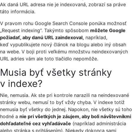
Ak daná URL adresa nie je indexovaná, zobrazí sa práve
táto informácia.
V pravom rohu Google Search Console ponúka možnosť
„Request indexing“. Takýmto spôsobom
môžete Google
požiadať, aby danú URL zaindexoval,
napríklad,
keď vypublikujete nový článok na blogu alebo iný obsah
na webe. V boji proti veľkému množstvu neindexovaných
URL adries vám ale toto tlačidlo nepomôže.
Musia byť všetky stránky
v indexe?
Nie, nemusia. Ak ste pri kontrole narazili na neindexované
stránky webu, nemusí to byť vždy chyba. V indexe totiž
nemusia byť všetky do jednej. Napokon, nie všetky sú toho
hodné a
nie pri všetkých je záujem, aby boli návštevníkmi
dohľadateľné cez vyhľadávače
(napríklad administrácia
alebo stránka s prihlásením). Niekedy dokonca sami