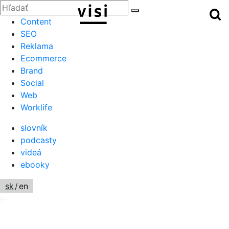
Zatvoriť
Hľadať:
Hľ
Hľadať
Menu
Content
SEO
Reklama
Ecommerce
Brand
Social
Web
Worklife
slovník
podcasty
videá
ebooky
sk
/
en