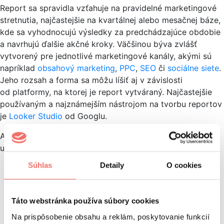
Report sa spravidla vzťahuje na pravidelné marketingové
stretnutia, najčastejšie na kvartálnej alebo mesačnej báze,
kde sa vyhodnocujú výsledky za predchádzajúce obdobie
a navrhujú ďalšie akčné kroky. Väčšinou býva zvlášť
vytvorený pre jednotlivé marketingové kanály, akými sú
napríklad
obsahový marketing
,
PPC
,
SEO
či
sociálne siete
.
Jeho rozsah a forma sa môžu líšiť aj v závislosti
od platformy, na ktorej je report vytváraný. Najčastejšie
používaným a najznámejším nástrojom na tvorbu reportov
je
Looker Studio
od Googlu.
Avšak, bez ohľadu na jeho konkrétnu podobu, report nám
umožňuje:
Súhlas
Detaily
O cookies
Zhodnotiť náklady na marketing a ich alokáciu.
Zosúladiť marketingový a obchodný tím.
Robiť rozhodnutia založené na dátach.
Táto webstránka používa súbory cookies
Zistiť, ktoré marketingové kanály sú najvýkonnejšie.
Identifikovať oblasti na zlepšenie.
Na prispôsobenie obsahu a reklám, poskytovanie funkcií