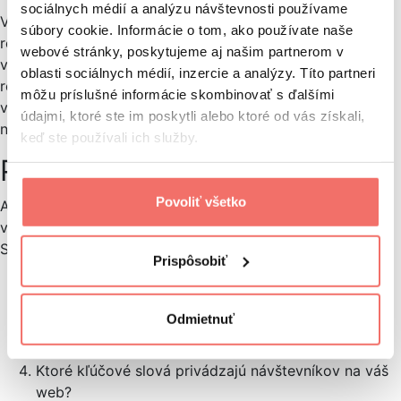
sociálnych médií a analýzu návštevnosti používame
V každom marketingovom reporte by malo byť uvedené
súbory cookie. Informácie o tom, ako používate naše
reportovacie obdobie, relevantné dáta a zhrnutie
webové stránky, poskytujeme aj našim partnerom v
výsledkov s ďalšími navrhovanými krokmi. Pri vytváraní
oblasti sociálnych médií, inzercie a analýzy. Títo partneri
reportu je dôležité mať na pamäti, že nemusí obsahovať
môžu príslušné informácie skombinovať s ďalšími
všetky dostupné dáta, ale mal by sa zamerať na tie
údajmi, ktoré ste im poskytli alebo ktoré od vás získali,
najdôležitejšie a kľúčové informácie.
keď ste používali ich služby.
Príklad
Povoliť všetko
Aby sme to lepšie ilustrovali, uvedieme príklad toho, čo
všetko by malo byť obsiahnuté v pravidelnom mesačnom
SEO reporte:
Prispôsobiť
Aké aktivity sa počas mesiaca vykonávali?
Akú organickú návštevnosť ste získali na svojom
Odmietnuť
webe?
Z ktorých krajín pochádzajú vaši návštevníci?
Ktoré kľúčové slová privádzajú návštevníkov na váš
web?