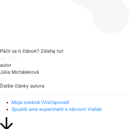
Páčil sa ti článok? Zdieľaj ho!
Tweet
Facebook share
Linkedin share
autor
Júlia Micháleková
Ďalšie články autora
Moja osobná (Visi)spoveď
Spustili sme experiment s názvom Visilab