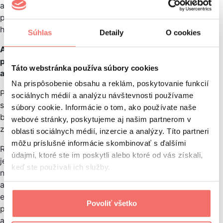
a všetkých nás to brutálne baví. Máme čas to celé
premyslieť, vytvoriť tomu projektu za ten rok väčšiu
hodnotu a vybrať si najlepšiu cestu.
Súhlas
Detaily
O cookies
Ako by si popísal rozdiel medzi budovaním brandu
pre projekt ako Heroes, GERGAZ a zabehnutú firmu,
Táto webstránka používa súbory cookies
akou je WebSupport?
Na prispôsobenie obsahu a reklám, poskytovanie funkcií
Podľa mňa je v tom obrovský rozdiel, ale zároveň ich
sociálnych médií a analýzu návštevnosti používame
spája jedna vec. Všetky sa snažili a snažia od začiatku
súbory cookie. Informácie o tom, ako používate naše
budovať komunitu ľudí, ktorí sú prvými ambasádormi
webové stránky, poskytujeme aj našim partnerom v
značky.
oblasti sociálnych médií, inzercie a analýzy. Títo partneri
môžu príslušné informácie skombinovať s ďalšími
Riešiť brandové záležitosti pre firmu ako WebSupport
údajmi, ktoré ste im poskytli alebo ktoré od vás získali,
je oveľa zodpovednejšie a náročnejšie, nielen
keď ste používali ich služby.
neporovnateľnou výškou budgetu. V rámci GERGAZu
a Heroes je to v zásade len taká hra a môžeš si dovoliť
experimentovať. Ak príde čokoľvek negatívne v rámci
Povoliť všetko
pôsobenia značky, GERGAZ a Heroes sa môžu otrepať
a ísť odznovu. Veľkú značku to postihne ekonomicky,