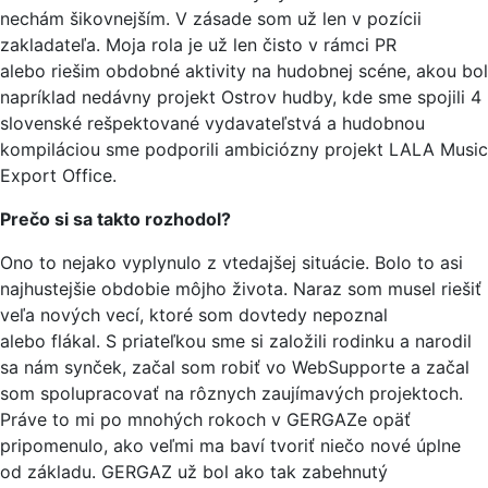
nechám šikovnejším. V zásade som už len v pozícii
zakladateľa. Moja rola je už len čisto v rámci PR
alebo riešim obdobné aktivity na hudobnej scéne, akou bol
napríklad nedávny projekt Ostrov hudby, kde sme spojili 4
slovenské rešpektované vydavateľstvá a hudobnou
kompiláciou sme podporili ambiciózny projekt LALA Music
Export Office.
Prečo si sa takto rozhodol?
Ono to nejako vyplynulo z vtedajšej situácie. Bolo to asi
najhustejšie obdobie môjho života. Naraz som musel riešiť
veľa nových vecí, ktoré som dovtedy nepoznal
alebo flákal. S priateľkou sme si založili rodinku a narodil
sa nám synček, začal som robiť vo WebSupporte a začal
som spolupracovať na rôznych zaujímavých projektoch.
Práve to mi po mnohých rokoch v GERGAZe opäť
pripomenulo, ako veľmi ma baví tvoriť niečo nové úplne
od základu. GERGAZ už bol ako tak zabehnutý