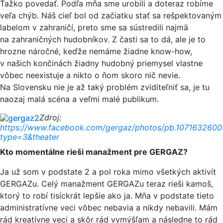
Ťažko povedať. Podľa mňa sme urobili a doteraz robíme
veľa chýb. Náš cieľ bol od začiatku stať sa rešpektovaným
labelom v zahraničí, preto sme sa sústredili najmä
na zahraničných hudobníkov. Z časti sa to dá, ale je to
hrozne náročné, keďže nemáme žiadne know-how,
v našich končinách žiadny hudobný priemysel vlastne
vôbec neexistuje a nikto o ňom skoro nič nevie.
Na Slovensku nie je až taký problém zviditeľniť sa, je tu
naozaj malá scéna a veľmi malé publikum.
Zdroj:
https://www.facebook.com/gergaz/photos/pb.107163260
type=3&theater
Kto momentálne rieši manažment pre GERGAZ?
Ja už som v podstate 2 a pol roka mimo všetkých aktivít
GERGAZu. Celý manažment GERGAZu teraz rieši kamoš,
ktorý to robí tisíckrát lepšie ako ja. Mňa v podstate tieto
administratívne veci vôbec nebavia a nikdy nebavili. Mám
rád kreatívne veci a skôr rád vymýšľam a následne to rád