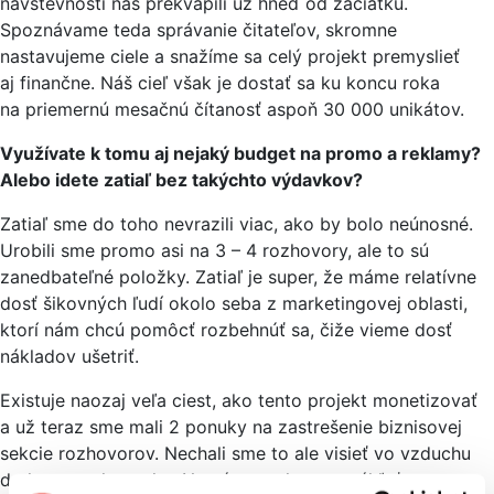
návštevnosti nás prekvapili už hneď od začiatku.
Spoznávame teda správanie čitateľov, skromne
nastavujeme ciele a snažíme sa celý projekt premyslieť
aj finančne. Náš cieľ však je dostať sa ku koncu roka
na priemernú mesačnú čítanosť aspoň 30 000 unikátov.
Využívate k tomu aj nejaký budget na promo a reklamy?
Alebo idete zatiaľ bez takýchto výdavkov?
Zatiaľ sme do toho nevrazili viac, ako by bolo neúnosné.
Urobili sme promo asi na 3 – 4 rozhovory, ale to sú
zanedbateľné položky. Zatiaľ je super, že máme relatívne
dosť šikovných ľudí okolo seba z marketingovej oblasti,
ktorí nám chcú pomôcť rozbehnúť sa, čiže vieme dosť
nákladov ušetriť.
Existuje naozaj veľa ciest, ako tento projekt monetizovať
a už teraz sme mali 2 ponuky na zastrešenie biznisovej
sekcie rozhovorov. Nechali sme to ale visieť vo vzduchu
do konca tohto roka. Nemáme sa kam ponáhľať