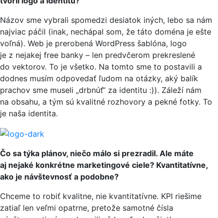
tvoril logo a identitu?
Názov sme vybrali spomedzi desiatok iných, lebo sa nám
najviac páčil (inak, nechápal som, že táto doména je ešte
voľná). Web je prerobená WordPress šablóna, logo
je z nejakej free banky – len predvčerom prekreslené
do vektorov. To je všetko. Na tomto sme to postavili a
dodnes musím odpovedať ľudom na otázky, aký balík
prachov sme museli „drbnúť“ za identitu :)). Záleží nám
na obsahu, a tým sú kvalitné rozhovory a pekné fotky. To
je naša identita.
Čo sa týka plánov, niečo málo si prezradil. Ale máte
aj nejaké konkrétne marketingové ciele? Kvantitatívne,
ako je návštevnosť a podobne?
Chceme to robiť kvalitne, nie kvantitatívne. KPI riešime
zatiaľ len veľmi opatrne, pretože samotné čísla