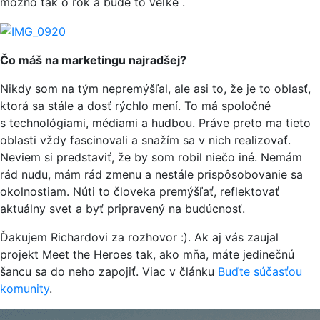
možno tak o rok a bude to veľké
.
Čo máš na marketingu najradšej?
Nikdy som na tým nepremýšľal, ale asi to, že je to oblasť,
ktorá sa stále a dosť rýchlo mení. To má spoločné
s technológiami, médiami a hudbou. Práve preto ma tieto
oblasti vždy fascinovali a snažím sa v nich realizovať.
Neviem si predstaviť, že by som robil niečo iné. Nemám
rád nudu, mám rád zmenu a nestále prispôsobovanie sa
okolnostiam. Núti to človeka premýšľať, reflektovať
aktuálny svet a byť pripravený na budúcnosť.
Ďakujem Richardovi za rozhovor :). Ak aj vás zaujal
projekt Meet the Heroes tak, ako mňa, máte jedinečnú
šancu sa do neho zapojiť. Viac v článku
Buďte súčasťou
komunity
.