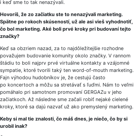
i keď sme to tak nenazývali.
Hovoríš, že zo začiatku ste to nenazývali marketing.
Spätne po rokoch skúseností, už ale asi vieš vyhodnotiť,
čo bol marketing. Aké boli prvé kroky pri budovaní tejto
značky?
Keď sa obzriem nazad, za to najdôležitejšie rozhodne
považujem budovanie komunity okolo značky. V rannom
štádiu to boli najprv prvé virtuálne kontakty a vzájomné
sympatie, ktoré tvorili taký ten word-of-mouth marketing.
Fajn výhodou hudobníkov je, že cestujú často
po koncertoch a môžu sa stretávať s ľuďmi. Nám to veľmi
pomáhalo pri samotnom promovaní GERGAZu v jeho
začiatkoch. Až následne sme začali robiť nejaké cielené
kroky, ktoré sa dajú nazvať už ako premyslený marketing.
Keby si mal tie znalosti, čo máš dnes, je niečo, čo by si
urobil inak?