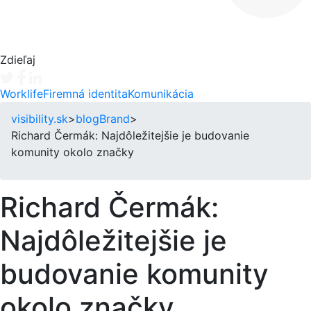
Zdieľaj
Tweet
Facebook share
Linkedin share
Worklife
Firemná identita
Komunikácia
visibility.sk
>
blog
Brand
>
Richard Čermák: Najdôležitejšie je budovanie
komunity okolo značky
Richard Čermák:
Najdôležitejšie je
budovanie komunity
okolo značky