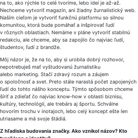
na to, ako rýchle to celé tvoríme, lebo ideí je až-až.
Nechceme vytvoriť magazín, ani žiadny žurnalistický web.
Naším cieľom je vytvoriť funkčnú platformu so silnou
komunitou, ktorá bude pomáhať a inšpirovať ľudí
v rôznych oblastiach. Nemáme v pláne vytvoriť stabilnú
redakciu, ale chceme, aby sa zapojilo čo najviac ľudí,
študentov, ľudí z brandže.
Môj názor je, že na to, aby si urobila dobrý rozhovor,
nepotrebuješ mať vyštudovanú žurnalistiku
alebo marketing. Stačí zdravý rozum a záujem
o spoločnosť a svet. Preto stále narastá počet zapojených
ľudí do tohto nášho konceptu. Týmto spôsobom chceme
šíriť a zdieľať čo najviac know-how v oblasti biznisu,
kultúry, technológií, ale trebárs aj športu. Schválne
hovorím trochu v inotajoch, lebo celý koncept ešte len
utriasame a má svoje štádiá.
Z hľadiska budovania značky. Ako vznikol názov? Kto