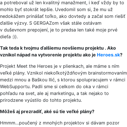
a potreboval už len kvalitný manažment, i keď vždy by to
mohlo byť stokrát lepšie. Uvedomil som si, že mu už
nedokážem prinášať toľko, ako dovtedy a začal som riešiť
ďalšie výzvy. S GERGAZom však stále ostávam
v duševnom prepojení, je to predsa len také moje prvé
dieťa :)).
Tak teda k tvojmu ďalšiemu novšiemu projektu
. Ako
vznikol nápad na vytvorenie projektu ako je
Heroes.sk
?
Projekt Meet the Heroes je v plienkach, ale máme s ním
veľké plány. Vznikol niekoľkotýždňovým brainstormovaním
medzi mnou a Baškou Ilić, s ktorou spolupracujem v rámci
WebSupportu. Padli sme si celkom do oka v rámci
pohľadu na svet, ale aj marketingu, a tak nejako to
prirodzene vyústilo do tohto projektu.
Môžeš aj prezradiť, aké sú tie veľké plány?
Hmmm…poučený z mnohých projektov si dávam pozor