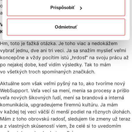
odídu zákazníci, zamestnanci, vrhnú sa na teba médiá
Prispôsobiť
a môže skončiť zle-nedobre.
Vieš povedať, na čo si zo svojej práce najviac hrdý?
Odmietnuť
Kampaň, cieľ, zvládnutie nejakej krízy…
Hm, toto je ťažká otázka. Je toho viac a nedokážem
vybrať jednu, dve ani tri veci. Ja sa snažím myslieť veľmi
koncepčne a vždy pocítim istú „hrdosť“ na svoju prácu až
po nejakej dobe, keď vidím výsledky. Tak to mám
vo všetkých troch spomínaných značkách.
Aktuálne som však veľmi pyšný na to, ako tvoríme nový
WebSupport. Veľa vecí sa mení, menia sa procesy a prišlo
veľa nových šikovných ľudí, mení sa brandová a interná
komunikácia, upgradeujeme firemnú kultúru. Ja mám
v každej tej veci väčší či menší podiel na rôznych úlohách.
Mám z toho obrovskú radosť, sledujem tie zmeny už teraz
a z vlastných skúseností viem, že celé si to uvedomím