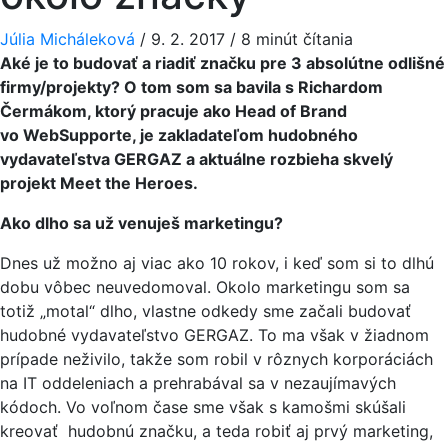
Júlia Micháleková
/
9. 2. 2017
/
8 minút čítania
Aké je to budovať a riadiť značku pre 3 absolútne odlišné
firmy/projekty? O tom som sa bavila s Richardom
Čermákom, ktorý pracuje ako Head of Brand
vo WebSupporte, je zakladateľom hudobného
vydavateľstva GERGAZ a aktuálne rozbieha skvelý
projekt Meet the Heroes.
Ako dlho sa už venuješ marketingu?
Dnes už možno aj viac ako 10 rokov, i keď som si to dlhú
dobu vôbec neuvedomoval. Okolo marketingu som sa
totiž „motal“ dlho, vlastne odkedy sme začali budovať
hudobné vydavateľstvo GERGAZ. To ma však v žiadnom
prípade neživilo, takže som robil v rôznych korporáciách
na IT oddeleniach a prehrabával sa v nezaujímavých
kódoch. Vo voľnom čase sme však s kamošmi skúšali
kreovať hudobnú značku, a teda robiť aj prvý marketing,