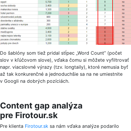
Do šablóny som tiež pridal stĺpec „Word Count” (počet
slov v kľúčovom slove), vďaka čomu si môžete vyfiltrovať
napr. viacslovné výrazy (tzv. longtaily), ktoré nemusia byť
až tak konkurenčné a jednoduchšie sa na ne umiestnite
v Googli na dobrých pozíciách.
Content gap analýza
pre Firotour.sk
Pre klienta
Firotour.sk
sa nám vďaka analýze podarilo