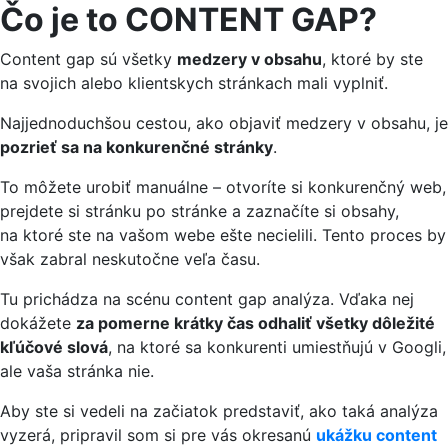
Čo je to CONTENT GAP?
Content gap sú všetky
medzery v obsahu
, ktoré by ste
na svojich alebo klientskych stránkach mali vyplniť.
Najjednoduchšou cestou, ako objaviť medzery v obsahu, je
pozrieť sa na konkurenčné stránky
.
To môžete urobiť manuálne – otvoríte si konkurenčný web,
prejdete si stránku po stránke a zaznačíte si obsahy,
na ktoré ste na vašom webe ešte necielili. Tento proces by
však zabral neskutočne veľa času.
Tu prichádza na scénu content gap analýza. Vďaka nej
dokážete
za pomerne krátky čas odhaliť všetky dôležité
kľúčové slová
, na ktoré sa konkurenti umiestňujú v Googli,
ale vaša stránka nie.
Aby ste si vedeli na začiatok predstaviť, ako taká analýza
vyzerá, pripravil som si pre vás okresanú
ukážku content