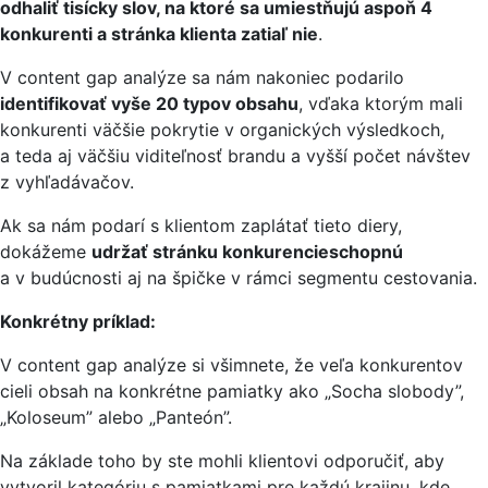
odhaliť tisícky slov, na ktoré sa umiestňujú aspoň 4
konkurenti a stránka klienta zatiaľ nie
.
V content gap analýze sa nám nakoniec podarilo
identifikovať vyše 20 typov obsahu
, vďaka ktorým mali
konkurenti väčšie pokrytie v organických výsledkoch,
a teda aj väčšiu viditeľnosť brandu a vyšší počet návštev
z vyhľadávačov.
Ak sa nám podarí s klientom zaplátať tieto diery,
dokážeme
udržať stránku konkurencieschopnú
a v budúcnosti aj na špičke v rámci segmentu cestovania.
Konkrétny príklad:
V content gap analýze si všimnete, že veľa konkurentov
cieli obsah na konkrétne pamiatky ako „Socha slobody”,
„Koloseum” alebo „Panteón”.
Na základe toho by ste mohli klientovi odporučiť, aby
vytvoril kategóriu s pamiatkami pre každú krajinu, kde