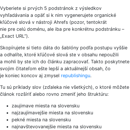
Vyberiete si prvých 5 podstránok z výsledkov
vyhľadávania a opäť si k nim vygenerujete organické
kľúčové slová v nástroji Ahrefs (pozor, tentokrát
nie pre celú doménu, ale iba pre konkrétnu podstránku –
„Exact URL”).
Skopírujete si tieto dáta do šablóny podľa postupu vyššie
a odhalíte, ktoré kľúčové slová ste v obsahu nepoužili
a mohli by ste ich do článku zapracovať. Takto poskytnete
svojim čitateľom ešte lepší a aktuálnejší obsah, čo
je koniec koncov aj zmysel
republishingu
.
Tu sú príklady slov (zďaleka nie všetkých), o ktoré môžete
článok rozšíriť alebo rovno zmeniť jeho štruktúru:
zaujimave miesta na slovensku
najzaujímavejšie miesta na slovensku
pekné miesta na slovensku
najnavštevovanejšie miesta na slovensku