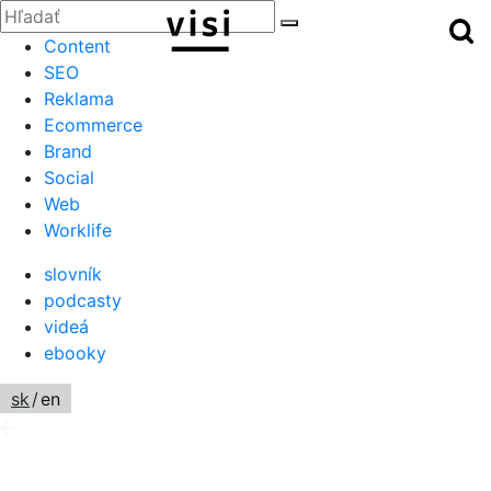
Zatvoriť
Hľadať:
Hľ
Hľadať
Menu
Content
SEO
Reklama
Ecommerce
Brand
Social
Web
Worklife
slovník
podcasty
videá
ebooky
sk
/
en