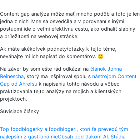
Content gap analýza môže mať mnoho podôb a toto je len
jedna z nich. Mne sa osvedčila a v porovnaní s inými
postupmi ide o veľmi efektívnu cestu, ako odhaliť slabiny
a príležitosti na webovej stránke.
Ak máte akékoľvek podnety/otázky k tejto téme,
neváhajte mi ich napísať do komentárov. 🙂
Na záver by som ešte rád odkázal na
článok Johna
Reinescha
, ktorý ma inšpiroval spolu s
nástrojom Content
Gap od Ahrefsu
k napísaniu tohto návodu a vôbec
praktizovania tejto analýzy na mojich a klientských
projektoch.
Súvisiace články
Top foodblogerky a foodblogeri, ktorí ťa prevedú tým
najlepším z gastronómie
Obsah pod tlakom AI. Štúdia