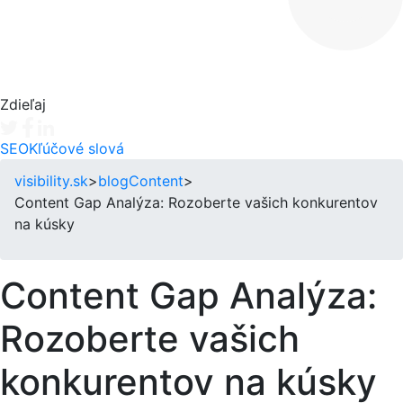
Zdieľaj
Tweet
Facebook share
Linkedin share
SEO
Kľúčové slová
visibility.sk
>
blog
Content
>
Content Gap Analýza: Rozoberte vašich konkurentov
na kúsky
Content Gap Analýza:
Rozoberte vašich
konkurentov na kúsky