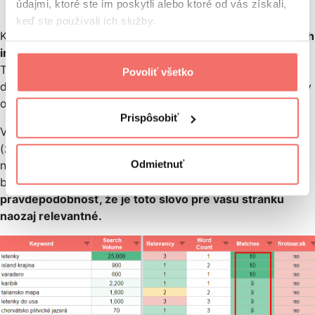
údajmi, ktoré ste im poskytli alebo ktoré od vás získali,
keď ste používali ich služby.
Ku kľúčovým slovám si môžete priradiť aj
keyword/search
intent
, čiže zámer, s ktorým používateľ dané slovo hľadá.
Toto vám potom uľahčí filtrovanie vhodných slov
Povoliť všetko
do blogu, produktových stránok, kategórií a ďalších typov
obsahu. Viac sa o tom dočítate aj v
tomto návode
.
Prispôsobiť
V tabuľke vás bude ešte zaujímať položka „Match”
(zhoda). Ak sa 5 z vašich 15 konkurentov zobrazuje
Odmietnuť
na dané kľúčové slovo v Googli, číslo v stĺpci „Match”
bude 5.
Čím viac matchov, tým je vyššia
pravdepodobnosť, že je toto slovo pre vašu stránku
naozaj relevantné.