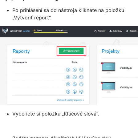
Po prihlásení sa do nástroja kliknete na položku
„Vytvoriť report”.
Vyberiete si položku „Kľúčové slová”.