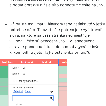
a podľa obrázku nižšie túto hodnotu zmeníte na „no”.
Už by ste mali mať v hlavnom tabe natiahnuté všetky
potrebné dáta. Teraz si ešte potrebujete vyfiltrovať
slová, na ktoré sa vaša stránka neumiestňuje
v Googli, čiže sú označené „no”. To jednoducho
spravíte pomocou filtra, kde hodnoty „yes” jedným
klikom odfiltrujete (fajka ostane iba pri „no”).