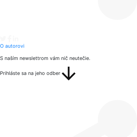
Tweet
Facebook share
Linkedin share
O autorovi
S naším newslettrom vám nič neutečie.
Prihláste sa na jeho odber