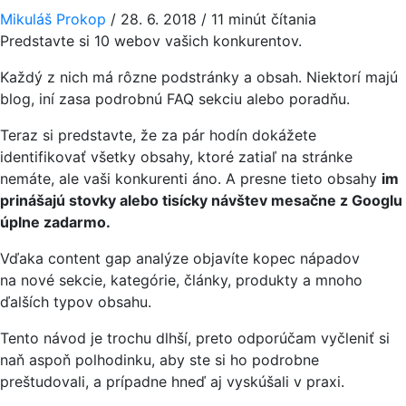
Mikuláš Prokop
/
28. 6. 2018
/
11 minút čítania
Predstavte si 10 webov vašich konkurentov.
Každý z nich má rôzne podstránky a obsah. Niektorí majú
blog, iní zasa podrobnú FAQ sekciu alebo poradňu.
Teraz si predstavte, že za pár hodín dokážete
identifikovať všetky obsahy, ktoré zatiaľ na stránke
nemáte, ale vaši konkurenti áno. A presne tieto obsahy
im
prinášajú stovky alebo tisícky návštev mesačne z Googlu
úplne zadarmo.
Vďaka content gap analýze objavíte kopec nápadov
na nové sekcie, kategórie, články, produkty a mnoho
ďalších typov obsahu.
Tento návod je trochu dlhší, preto odporúčam vyčleniť si
naň aspoň polhodinku, aby ste si ho podrobne
preštudovali, a prípadne hneď aj vyskúšali v praxi.