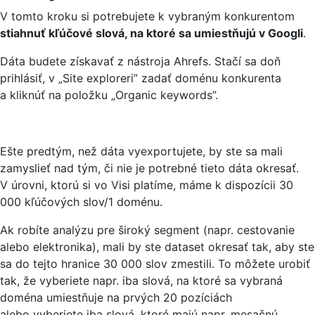
V tomto kroku si potrebujete k vybraným konkurentom
stiahnuť kľúčové slová, na ktoré sa umiestňujú v Googli
.
Dáta budete získavať z nástroja Ahrefs. Stačí sa doň
prihlásiť, v „Site exploreri” zadať doménu konkurenta
a kliknúť na položku „Organic keywords”.
Ešte predtým, než dáta vyexportujete, by ste sa mali
zamyslieť nad tým, či nie je potrebné tieto dáta okresať.
V úrovni, ktorú si vo Visi platíme, máme k dispozícii 30
000 kľúčových slov/1 doménu.
Ak robíte analýzu pre široký segment (napr. cestovanie
alebo elektronika), mali by ste dataset okresať tak, aby ste
sa do tejto hranice 30 000 slov zmestili. To môžete urobiť
tak, že vyberiete napr. iba slová, na ktoré sa vybraná
doména umiestňuje na prvých 20 pozíciách
alebo vyberiete iba slová, ktoré majú napr. mesačnú