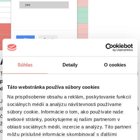
Ako to celé využiť v praxi
Súhlas
Detaily
O cookies
Tak ako pri
analýze kľúčových slov
, aj teraz by ste sa mali
pozrieť na slová individuálne a posúdiť ich
Táto webstránka používa súbory cookies
dôležitosť/relevanciu pre vašu stránku
.
Na prispôsobenie obsahu a reklám, poskytovanie funkcií
Je mnoho spôsobov, ako si môžete slová rozdeliť
sociálnych médií a analýzu návštevnosti používame
do kategórií, pre začiatok však môžete použiť jednoduché
súbory cookie. Informácie o tom, ako používate naše
číslovanie od 1 do 3 v stĺpci „Relevancy”, kde 1 znamená,
webové stránky, poskytujeme aj našim partnerom v
že slovo je pre vašu stránku vysoko relevantné a 3 presný
oblasti sociálnych médií, inzercie a analýzy. Títo partneri
opak (na toto slovo nepotrebujete cieliť).
môžu príslušné informácie skombinovať s ďalšími