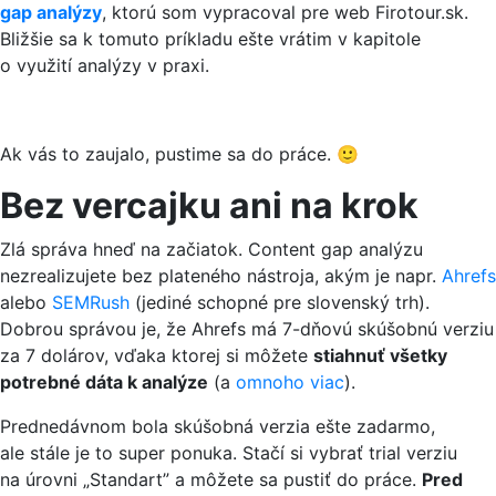
gap analýzy
, ktorú som vypracoval pre web Firotour.sk.
Bližšie sa k tomuto príkladu ešte vrátim v kapitole
o využití analýzy v praxi.
Ak vás to zaujalo, pustime sa do práce. 🙂
Bez vercajku ani na krok
Zlá správa hneď na začiatok. Content gap analýzu
nezrealizujete bez plateného nástroja, akým je napr.
Ahrefs
alebo
SEMRush
(jediné schopné pre slovenský trh).
Dobrou správou je, že Ahrefs má 7-dňovú skúšobnú verziu
za 7 dolárov, vďaka ktorej si môžete
stiahnuť všetky
potrebné dáta k analýze
(a
omnoho viac
).
Prednedávnom bola skúšobná verzia ešte zadarmo,
ale stále je to super ponuka. Stačí si vybrať trial verziu
na úrovni „Standart” a môžete sa pustiť do práce.
Pred