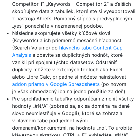
Competitor 1”, „Keywords – Competitor 2” a ďalších
skopírujete dáta z tabuliek, ktoré ste si vyexportovali
z nástroja Ahrefs. Pomocný stĺpec s predvyplneným
„yes” ponecháte v nezmenenej podobe.
Následne skopírujete všetky kľúčové slová
(Keywords) a ich priemerné mesačné hľadanosti
(Search Volume) do
hlavného tabu Content Gap
Analysis
a zbavíte sa duplicitných hodnôt, ktoré
vznikli pri spojení týchto datasetov. Odstrániť
duplicity môžete v externých tooloch ako Excel
alebo Libre Calc, prípadne si môžete nainštalovať
addon priamo v Google Spreadsheets
(po novom
je však obmedzený iba na jedno použitie za deň).
Pre sprehľadnenie tabuľky odporúčam zmeniť všetky
hodnoty „#N/A” (zobrazí sa, ak sa doména na dané
slovo neumiestňuje v Googli), ktoré sa zobrazia
v hlavnom tabe pod jednotlivými
doménami/konkurentmi, na hodnotu „no”. To urobíte
klávesovou skratkou „CTRL + F”, vyhľadáte „#N/A”