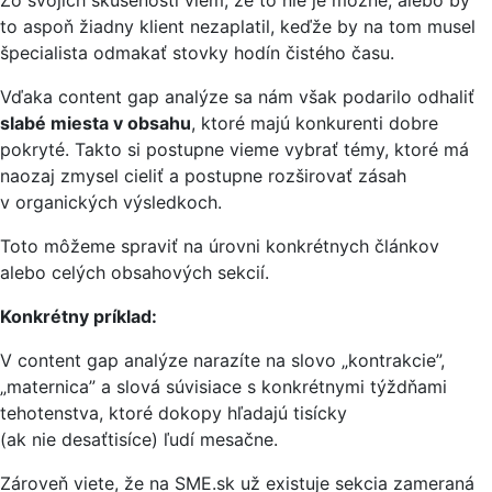
to aspoň žiadny klient nezaplatil, keďže by na tom musel
špecialista odmakať stovky hodín čistého času.
Vďaka content gap analýze sa nám však podarilo odhaliť
slabé miesta v obsahu
, ktoré majú konkurenti dobre
pokryté. Takto si postupne vieme vybrať témy, ktoré má
naozaj zmysel cieliť a postupne rozširovať zásah
v organických výsledkoch.
Toto môžeme spraviť na úrovni konkrétnych článkov
alebo celých obsahových sekcií.
Konkrétny príklad:
V content gap analýze narazíte na slovo „kontrakcie”,
„maternica” a slová súvisiace s konkrétnymi týždňami
tehotenstva, ktoré dokopy hľadajú tisícky
(ak nie desaťtisíce) ľudí mesačne.
Zároveň viete, že na SME.sk už existuje sekcia zameraná