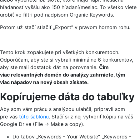
hľadanosť vyššiu ako 150 hľadaní/mesiac. To všetko viete
urobiť vo filtri pod nadpisom Organic Keywords.
Potom už stačí stlačiť „Export” v pravom hornom rohu.
Tento krok zopakujete pri všetkých konkurentoch.
Odporúčam, aby ste si vybrali minimálne 6 konkurentov,
aby ste mali dostatok dát na porovnanie.
Čím
viac relevantných domén do analýzy zahrniete, tým
viac nápadov na nový obsah získate.
Kopírujeme dáta do tabuľky
Aby som vám prácu s analýzou uľahčil, pripravil som
pre vás
túto šablónu
. Stačí si z nej vytvoriť kópiu na váš
Google Drive (File → Make a copy).
Do tabov „Keywords – Your Website”, „Keywords –