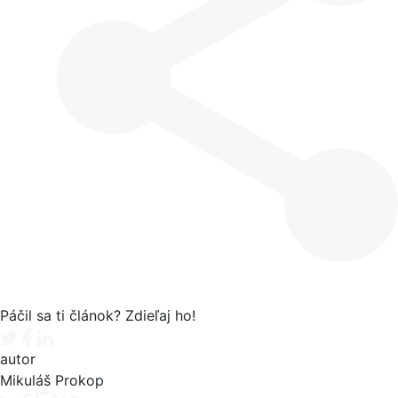
Páčil sa ti článok? Zdieľaj ho!
Tweet
Facebook share
Linkedin share
autor
Mikuláš Prokop