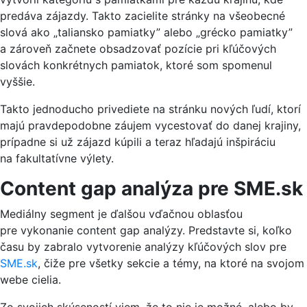
predáva zájazdy. Takto zacielite stránky na všeobecné
slová ako „taliansko pamiatky” alebo „grécko pamiatky”
a zároveň začnete obsadzovať pozície pri kľúčových
slovách konkrétnych pamiatok, ktoré som spomenul
vyššie.
Takto jednoducho privediete na stránku nových ľudí, ktorí
majú pravdepodobne záujem vycestovať do danej krajiny,
prípadne si už zájazd kúpili a teraz hľadajú inšpiráciu
na fakultatívne výlety.
Content gap analýza pre SME.sk
Mediálny segment je ďalšou vďačnou oblasťou
pre vykonanie content gap analýzy. Predstavte si, koľko
času by zabralo vytvorenie analýzy kľúčových slov pre
SME.sk
, čiže pre všetky sekcie a témy, na ktoré na svojom
webe cielia.
Zo svojich skúseností viem, že to nie je možné, alebo by