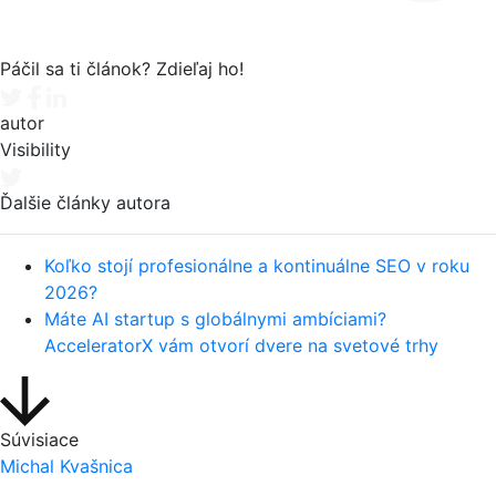
Páčil sa ti článok? Zdieľaj ho!
Tweet
Facebook share
Linkedin share
autor
Visibility
Ďalšie články autora
Koľko stojí profesionálne a kontinuálne SEO v roku
2026?
Máte AI startup s globálnymi ambíciami?
AcceleratorX vám otvorí dvere na svetové trhy
Súvisiace
Michal Kvašnica