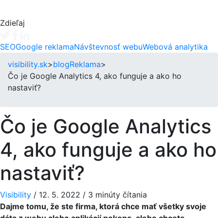
Zdieľaj
Tweet
Facebook share
Linkedin share
SEO
Google reklama
Návštevnosť webu
Webová analytika
visibility.sk
>
blog
Reklama
>
Čo je Google Analytics 4, ako funguje a ako ho
nastaviť?
Čo je Google Analytics
4, ako funguje a ako ho
nastaviť?
Visibility
/
12. 5. 2022
/
3 minúty čítania
Dajme tomu, že ste firma, ktorá chce mať všetky svoje
dáta z webu alebo aplikácií pokope, alebo chcete