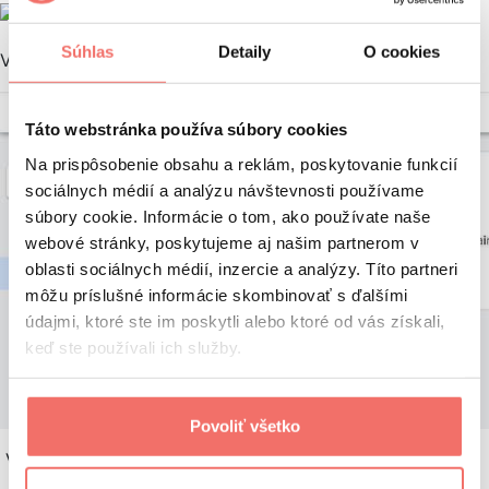
Súhlas
Detaily
O cookies
V Tag Manageri vytvorte nový tag:
Táto webstránka používa súbory cookies
Na prispôsobenie obsahu a reklám, poskytovanie funkcií
sociálnych médií a analýzu návštevnosti používame
súbory cookie. Informácie o tom, ako používate naše
webové stránky, poskytujeme aj našim partnerom v
oblasti sociálnych médií, inzercie a analýzy. Títo partneri
môžu príslušné informácie skombinovať s ďalšími
údajmi, ktoré ste im poskytli alebo ktoré od vás získali,
keď ste používali ich služby.
Povoliť všetko
V Tag Configuration zvoľte Tag – GA4 Configuration: