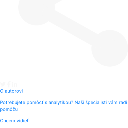
Tweet
Facebook share
Linkedin share
O autorovi
Potrebujete pomôcť s analytikou? Naši špecialisti vám radi
pomôžu
Chcem vidieť