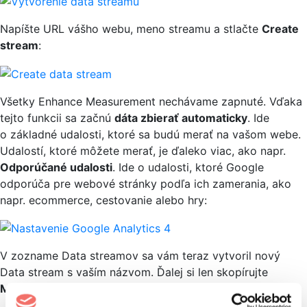
Napíšte URL vášho webu, meno streamu a stlačte
Create
stream
:
Všetky Enhance Measurement nechávame zapnuté. Vďaka
tejto funkcii sa začnú
dáta zbierať automaticky
. Ide
o základné udalosti, ktoré sa budú merať na vašom webe.
Udalostí, ktoré môžete merať, je ďaleko viac, ako napr.
Odporúčané udalosti
. Ide o udalosti, ktoré Google
odporúča pre webové stránky podľa ich zamerania, ako
napr. ecommerce, cestovanie alebo hry:
V zozname Data streamov sa vám teraz vytvoril nový
Data stream s vaším názvom. Ďalej si len skopírujte
Measurement ID
a otvorte
Google Tag Manager
: