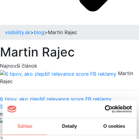
visibility.sk
>
blog
>
Martin Rajec
Martin Rajec
Najnovší článok
Martin
Rajec
6 tipov, ako zlepšiť relevance score FB reklamy
Social
Facebook
Facebook reklama
moje články
Martin Rajec
Súhlas
Detaily
O cookies