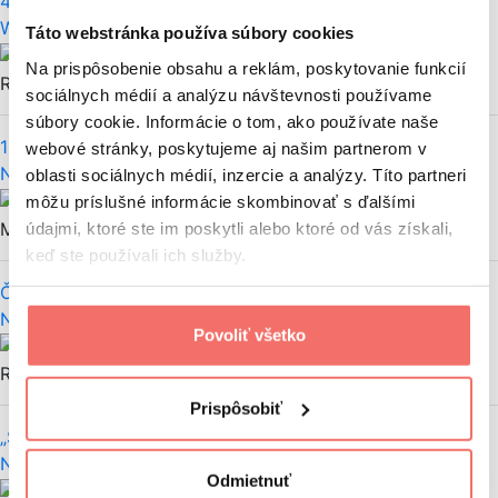
4 pravidlá jedného call-to-action tlačidla
Web
Grafický dizajn
UI/UX
Táto webstránka používa súbory cookies
Martin
Na prispôsobenie obsahu a reklám, poskytovanie funkcií
Rajec
sociálnych médií a analýzu návštevnosti používame
súbory cookie. Informácie o tom, ako používate naše
12 život zjednodušujúcich klávesových skratiek
webové stránky, poskytujeme aj našim partnerom v
Nezaradené
oblasti sociálnych médií, inzercie a analýzy. Títo partneri
môžu príslušné informácie skombinovať s ďalšími
Martin Rajec
údajmi, ktoré ste im poskytli alebo ktoré od vás získali,
keď ste používali ich služby.
Čo sú beacony a ako vám pomôžu zarobiť v offline?
Nezaradené
Aplikácie
B2C
Povoliť všetko
Martin
Rajec
Prispôsobiť
„Second screen“ efekt vdýchne kampani život
Nezaradené
Odmietnuť
Martin