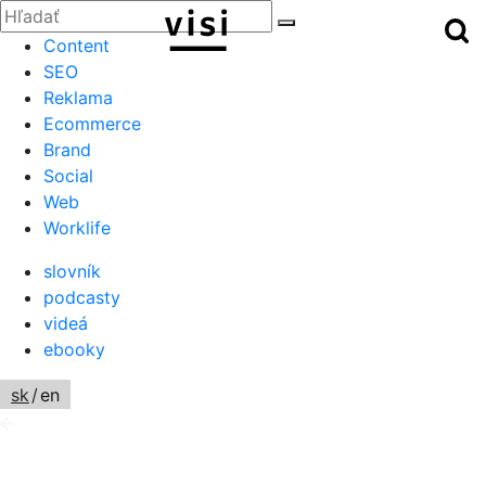
Zatvoriť
Hľadať:
Hľ
Hľadať
Menu
Content
SEO
Reklama
Ecommerce
Brand
Social
Web
Worklife
slovník
podcasty
videá
ebooky
sk
/
en