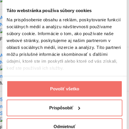
Monika Floreková
Táto webstránka používa súbory cookies
Ako vytvoriť QR kód? Rýchly návod
Na prispôsobenie obsahu a reklám, poskytovanie funkcií
Nezaradené
sociálnych médií a analýzu návštevnosti používame
Monika
súbory cookie. Informácie o tom, ako používate naše
Floreková
webové stránky, poskytujeme aj našim partnerom v
oblasti sociálnych médií, inzercie a analýzy. Títo partneri
môžu príslušné informácie skombinovať s ďalšími
Ako skenovať QR kód do mobilu? Rýchly návod
údajmi, ktoré ste im poskytli alebo ktoré od vás získali,
Nezaradené
keď ste používali ich služby.
Monika Floreková
Povoliť všetko
5 januárových noviniek, ktoré zaujímajú každého social
media managera (2023)
Prispôsobiť
Social
Facebook
Instagram
LinkedIn
Monika
Odmietnuť
Floreková