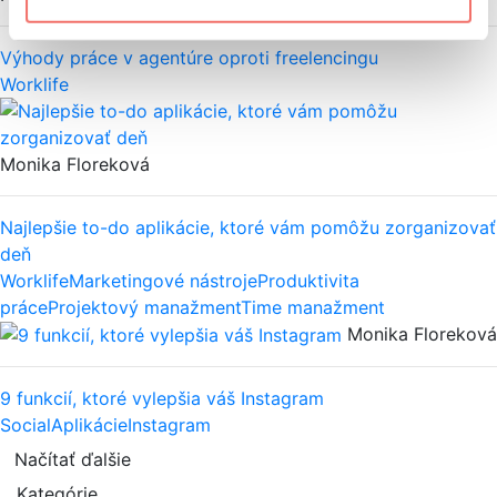
Výhody práce v agentúre oproti freelencingu
Worklife
Monika Floreková
Najlepšie to-do aplikácie, ktoré vám pomôžu zorganizovať
deň
Worklife
Marketingové nástroje
Produktivita
práce
Projektový manažment
Time manažment
Monika Floreková
9 funkcií, ktoré vylepšia váš Instagram
Social
Aplikácie
Instagram
Načítať ďalšie
Kategórie