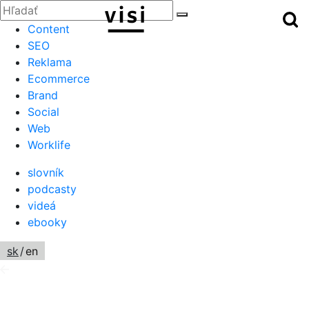
Zatvoriť
Hľadať:
Hľ
Hľadať
Menu
Content
SEO
Reklama
Ecommerce
Brand
Social
Web
Worklife
slovník
podcasty
videá
ebooky
sk
/
en