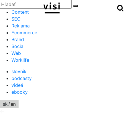
Zatvoriť
Hľadať:
Hľ
Hľadať
Menu
Content
SEO
Reklama
Ecommerce
Brand
Social
Web
Worklife
slovník
podcasty
videá
ebooky
sk
/
en