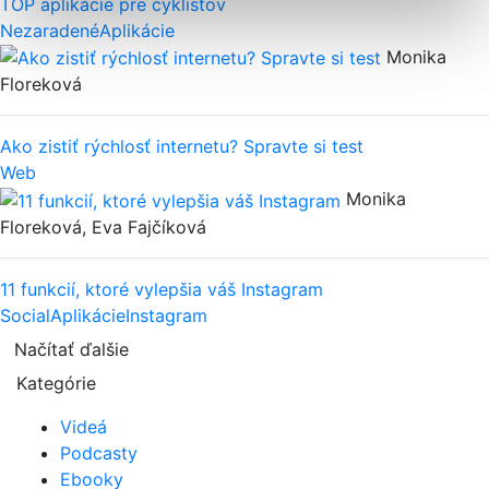
TOP aplikácie pre cyklistov
Nezaradené
Aplikácie
Monika
Floreková
Ako zistiť rýchlosť internetu? Spravte si test
Web
Monika
Floreková, Eva Fajčíková
11 funkcií, ktoré vylepšia váš Instagram
Social
Aplikácie
Instagram
Načítať ďalšie
Kategórie
Videá
Podcasty
Ebooky