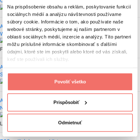
Content
Marketingové nástroje
Na prispôsobenie obsahu a reklám, poskytovanie funkcií
Monika Floreková
sociálnych médií a analýzu návštevnosti používame
súbory cookie. Informácie o tom, ako používate naše
Ako napísať výpoveď? (+vzor)
webové stránky, poskytujeme aj našim partnerom v
Worklife
HR a kariéra
oblasti sociálnych médií, inzercie a analýzy. Títo partneri
Monika
môžu príslušné informácie skombinovať s ďalšími
Floreková
údajmi, ktoré ste im poskytli alebo ktoré od vás získali,
keď ste používali ich služby.
Ako stiahnuť video z Facebooku (rýchly návod)
Social
Facebook
Monika Floreková
Povoliť všetko
Ako zistiť IP adresu? Rýchly návod
Prispôsobiť
Nezaradené
Monika Floreková, Sophia
Odmietnuť
Lobpreisová