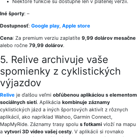
Niektoré funkcie sú dostupné len v platenej verzii.
Iné športy
: –
Dostupnosť
:
Google play
,
Apple store
Cena
: Za premium verziu zaplatíte
9,99 dolárov mesačne
alebo ročne
79,99 dolárov
.
5. Relive archivuje vaše
spomienky z cyklistických
výjazdov
Relive
je ďalšou veľmi
obľúbenou aplikáciou s elementom
sociálnych sietí
. Aplikácia
kombinuje záznamy
cyklistických jázd a iných športových aktivít z rôznych
aplikácií, ako napríklad Wahoo, Garmin Connect,
MapMyRide. Záznamy trasy spolu
s fotkami
vloží na mapu
a
vytvorí 3D video vašej cesty
. V aplikácii si rovnako