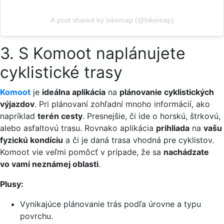
A post shared by bikemap (@bikemap)
3. S Komoot naplánujete
cyklistické trasy
Komoot
je
ideálna aplikácia
na
plánovanie cyklistických
výjazdov
. Pri plánovaní zohľadní mnoho informácií, ako
napríklad
terén cesty
. Presnejšie, či ide o horskú, štrkovú,
alebo asfaltovú trasu. Rovnako aplikácia
prihliada
na
vašu
fyzickú kondíciu
a či je daná trasa vhodná pre cyklistov.
Komoot vie veľmi pomôcť v prípade, že sa
nachádzate
vo vami neznámej oblasti
.
Plusy:
Vynikajúce plánovanie trás podľa úrovne a typu
povrchu.