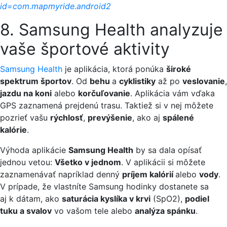
id=com.mapmyride.android2
8. Samsung Health analyzuje
vaše športové aktivity
Samsung Health
je aplikácia, ktorá ponúka
široké
spektrum športov
. Od
behu
a
cyklistiky
až po
veslovanie
,
jazdu na koni
alebo
korčuľovanie
. Aplikácia vám vďaka
GPS zaznamená prejdenú trasu. Taktiež si v nej môžete
pozrieť vašu
rýchlosť
,
prevýšenie
,
ako aj
spálené
kalórie
.
Výhoda aplikácie
Samsung Health
by sa dala opísať
jednou vetou:
Všetko v jednom
. V aplikácii si môžete
zaznamenávať napríklad denný
príjem kalórií
alebo
vody
.
V prípade, že vlastníte Samsung hodinky dostanete sa
aj k dátam, ako
saturácia kyslíka v krvi
(SpO2),
podiel
tuku a svalov
vo vašom tele alebo
analýza spánku
.