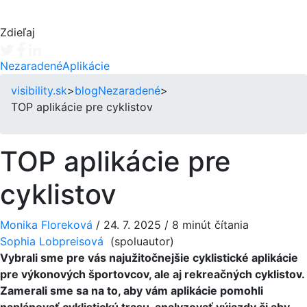
Zdieľaj
Tweet
Facebook share
Linkedin share
Nezaradené
Aplikácie
visibility.sk
>
blog
Nezaradené
>
TOP aplikácie pre cyklistov
TOP aplikácie pre
cyklistov
Monika Floreková
/
24. 7. 2025
/
8 minút čítania
Sophia Lobpreisová
(spoluautor)
Vybrali sme pre vás najužitočnejšie cyklistické aplikácie
pre výkonových športovcov, ale aj rekreačných cyklistov.
Zamerali sme sa na to, aby vám aplikácie pomohli
naplánovať cyklistickú trasu, analyzovať výjazdy či aby