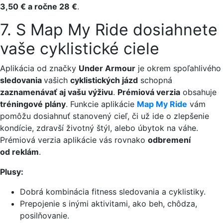
3,50 € a ročne 28 €
.
7. S Map My Ride dosiahnete
vaše cyklistické ciele
Aplikácia od značky
Under Armour
je okrem spoľahlivého
sledovania
vašich
cyklistických jázd
schopná
zaznamenávať aj vašu výživu
.
Prémiová verzia
obsahuje
tréningové plány
. Funkcie aplikácie
Map My Ride
vám
pomôžu dosiahnuť stanovený cieľ, či už ide o zlepšenie
kondície, zdravší životný štýl, alebo úbytok na váhe.
Prémiová verzia aplikácie vás rovnako
odbremení
od reklám
.
Plusy:
Dobrá kombinácia fitness sledovania a cyklistiky.
Prepojenie s inými aktivitami, ako beh, chôdza,
posilňovanie.