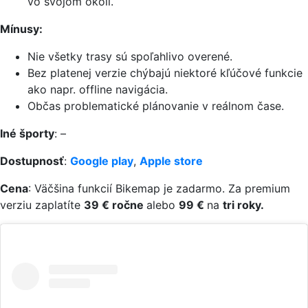
vo svojom okolí.
Mínusy:
Nie všetky trasy sú spoľahlivo overené.
Bez platenej verzie chýbajú niektoré kľúčové funkcie
ako napr. offline navigácia.
Občas problematické plánovanie v reálnom čase.
Iné športy
: –
Dostupnosť
:
Google play
,
Apple store
Cena
: Väčšina funkcií Bikemap je zadarmo. Za premium
verziu zaplatíte
39 € ročne
alebo
99 €
na
tri roky.