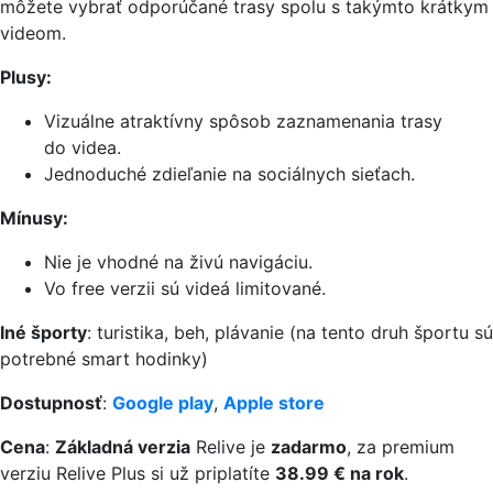
môžete vybrať odporúčané trasy spolu s takýmto krátkym
videom.
Plusy:
Vizuálne atraktívny spôsob zaznamenania trasy
do videa.
Jednoduché zdieľanie na sociálnych sieťach.
Mínusy:
Nie je vhodné na živú navigáciu.
Vo free verzii sú videá limitované.
Iné športy
: turistika, beh, plávanie (na tento druh športu sú
potrebné smart hodinky)
Dostupnosť
:
Google play
,
Apple store
Cena
:
Základná verzia
Relive je
zadarmo
, za premium
verziu Relive Plus si už priplatíte
38.99 € na rok
.