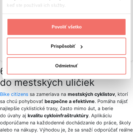
keď ste používali ich služby.
Povoliť všetko
Prispôsobiť
A post shared by Relive (@relivecc)
Odmietnuť
6. Bike Citizens
do mestských uličiek
Bike citizens
sa zameriava na
mestských cyklistov
, ktorí
sa chcú pohybovať
bezpečne a efektívne
. Pomáha nájsť
najlepšie cyklistické trasy, často mimo áut, a berie
do úvahy aj
kvalitu cykloinfraštruktúry
. Aplikáciu
odporúčame na každodenné dochádzanie do práce, školy
alebo na nákupy. Výhodou je, že sa snaží odporúčať reálne