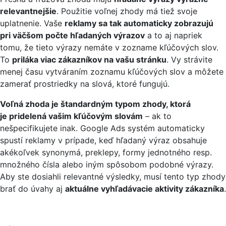
relevantnejšie
. Použitie voľnej zhody má tiež svoje
uplatnenie. Vaše
reklamy sa tak automaticky zobrazujú
pri väčšom počte hľadaných výrazov
a to aj napriek
tomu, že tieto výrazy nemáte v zozname kľúčových slov.
To
priláka viac zákazníkov na vašu stránku
. Vy strávite
menej času vytváraním zoznamu kľúčových slov a môžete
zamerať prostriedky na slová, ktoré fungujú.
Voľná zhoda je štandardným typom zhody, ktorá
je pridelená vašim kľúčovým slovám
–
ak to
nešpecifikujete inak. Google Ads systém automaticky
spustí reklamy v prípade, keď hľadaný výraz obsahuje
akékoľvek synonymá, preklepy, formy jednotného resp.
množného čísla alebo iným spôsobom podobné výrazy.
Aby ste dosiahli relevantné výsledky, musí tento typ zhody
brať do úvahy aj
aktuálne vyhľadávacie aktivity zákazníka
.