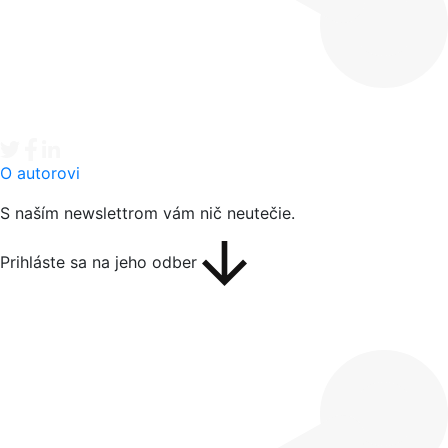
Tweet
Facebook share
Linkedin share
O autorovi
S naším newslettrom vám nič neutečie.
Prihláste sa na jeho odber