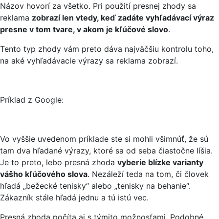
Názov hovorí za všetko. Pri použití presnej zhody sa
reklama
zobrazí len vtedy, keď zadáte vyhľadávací výraz
presne v tom tvare, v akom je kľúčové slovo
.
Tento typ zhody vám preto dáva najväčšiu kontrolu toho,
na aké vyhľadávacie výrazy sa reklama zobrazí.
Príklad z Google:
Vo vyššie uvedenom príklade ste si mohli všimnúť, že sú
tam dva hľadané výrazy, ktoré sa od seba čiastočne líšia.
Je to preto, lebo presná zhoda
vyberie blízke varianty
vášho kľúčového slova
. Nezáleží teda na tom, či človek
hľadá „bežecké tenisky“ alebo „tenisky na behanie“.
Zákazník stále hľadá jednu a tú istú vec.
Presná zhoda počíta aj s týmito možnosťami. Podobné