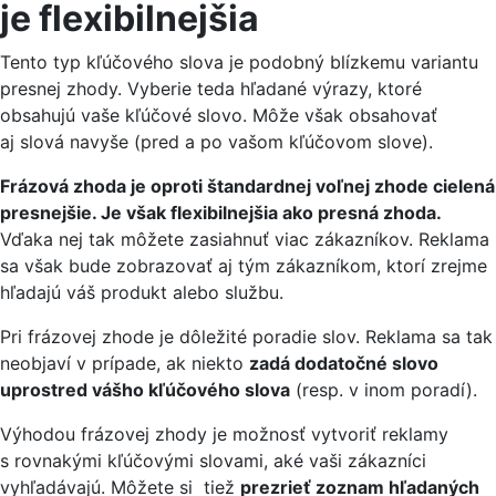
je flexibilnejšia
Tento typ kľúčového slova je podobný blízkemu variantu
presnej zhody. Vyberie teda hľadané výrazy, ktoré
obsahujú vaše kľúčové slovo. Môže však obsahovať
aj slová navyše (pred a po vašom kľúčovom slove).
Frázová zhoda je oproti štandardnej voľnej zhode cielená
presnejšie. Je však flexibilnejšia ako presná zhoda.
Vďaka nej tak môžete zasiahnuť viac zákazníkov. Reklama
sa však bude zobrazovať aj tým zákazníkom, ktorí zrejme
hľadajú váš produkt alebo službu.
Pri frázovej zhode je dôležité poradie slov. Reklama sa tak
neobjaví v prípade, ak niekto
zadá dodatočné slovo
uprostred vášho kľúčového slova
(resp. v inom poradí).
Výhodou frázovej zhody je možnosť vytvoriť reklamy
s rovnakými kľúčovými slovami, aké vaši zákazníci
vyhľadávajú. Môžete si tiež
prezrieť zoznam hľadaných