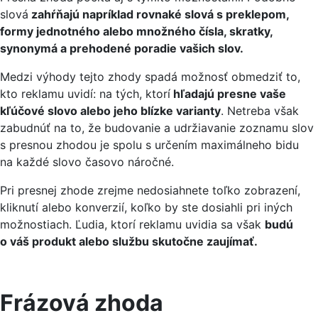
slová
zahŕňajú napríklad rovnaké slová s preklepom,
formy jednotného alebo množného čísla, skratky,
synonymá a prehodené poradie vašich slov.
Medzi výhody tejto zhody spadá možnosť obmedziť to,
kto reklamu uvidí: na tých, ktorí
hľadajú presne vaše
kľúčové slovo alebo jeho blízke varianty
. Netreba však
zabudnúť na to, že budovanie a udržiavanie zoznamu slov
s presnou zhodou je spolu s určením maximálneho bidu
na každé slovo časovo náročné.
Pri presnej zhode zrejme nedosiahnete toľko zobrazení,
kliknutí alebo konverzií, koľko by ste dosiahli pri iných
možnostiach. Ľudia, ktorí reklamu uvidia sa však
budú
o váš produkt alebo službu skutočne zaujímať.
Frázová zhoda