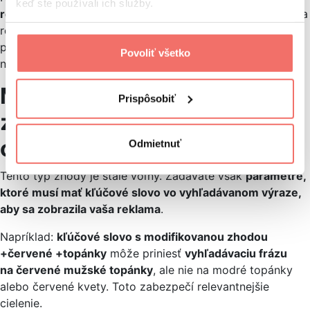
keď ste používali ich služby.
relevantné resp. nerelevantné kľúčové slová
. Preto treba
robiť pravidelnú kontrolu kľúčových slov. Mali by ste
pridávať veľa negatívnych kľúčových slov, na ktoré cieliť
Povoliť všetko
nechcete.
Modifikovaná zhoda
Prispôsobiť
zabezpečí relevantnejšie
cielenie
Odmietnuť
Tento typ zhody je stále voľný. Zadávate však
parametre,
ktoré musí mať kľúčové slovo vo vyhľadávanom výraze,
aby sa zobrazila vaša reklama
.
Napríklad:
kľúčové slovo s modifikovanou zhodou
+červené +topánky
môže priniesť
vyhľadávaciu frázu
na červené mužské topánky
, ale nie na modré topánky
alebo červené kvety. Toto zabezpečí relevantnejšie
cielenie.