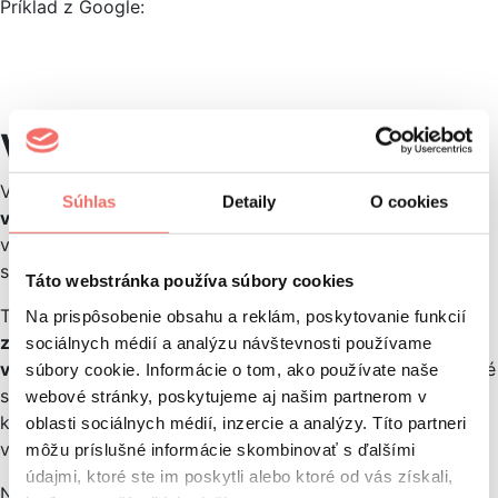
Príklad z Google:
Voľnou zhodou ušetríte čas
Výhodou voľnej zhody je
výrazne nižší čas, ktorý strávite
Súhlas
Detaily
O cookies
vytváraním zoznamov kľúčových slov
. Nemusíte tak
vymýšľať každú dostupnú variáciu kľúčového slova –
systém to spraví za vás.
Táto webstránka používa súbory cookies
To ušetrí mnoho času, keďže
menej ako 20 percent
Na prispôsobenie obsahu a reklám, poskytovanie funkcií
z každodenných vyhľadávaní v Google je iných ako
sociálnych médií a analýzu návštevnosti používame
vyhľadávania za posledných 90 dní
. Toto nepredvídateľné
súbory cookie. Informácie o tom, ako používate naše
správanie pri vyhľadávaní komplikuje tvorbu zoznamu
webové stránky, poskytujeme aj našim partnerom v
kľúčových slov s použitím presnej zhody, ktorá pokrýva
oblasti sociálnych médií, inzercie a analýzy. Títo partneri
všetky možné relevantné vyhľadávania.
môžu príslušné informácie skombinovať s ďalšími
údajmi, ktoré ste im poskytli alebo ktoré od vás získali,
Nevýhodou je, že sa môžu zobrazovať aj na
menej