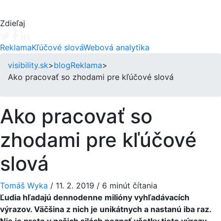
Zdieľaj
Tweet
Facebook share
Linkedin share
Reklama
Kľúčové slová
Webová analytika
visibility.sk
>
blog
Reklama
>
Ako pracovať so zhodami pre kľúčové slová
Ako pracovať so
zhodami pre kľúčové
slová
Tomáš Wyka
/
11. 2. 2019
/
6 minút čítania
Ľudia hľadajú dennodenne milióny vyhľadávacích
výrazov. Väčšina z nich je unikátnych a nastanú iba raz.
Nie je preto v našich silách poznať všetky tieto výrazy.