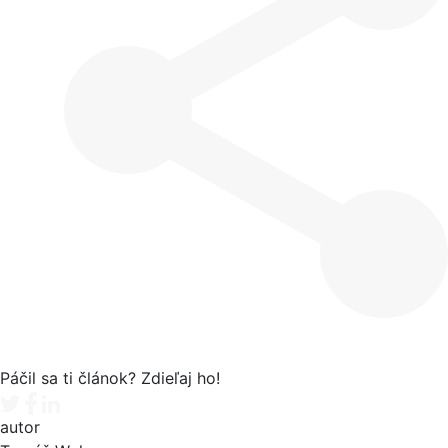
Páčil sa ti článok? Zdieľaj ho!
Tweet
Facebook share
Linkedin share
autor