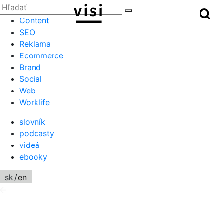
Zatvoriť
Hľadať:
Hľ
Hľadať
Menu
Content
SEO
Reklama
Ecommerce
Brand
Social
Web
Worklife
slovník
podcasty
videá
ebooky
sk
/
en