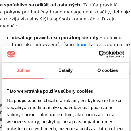
a spoľahlivo sa odlíšiť od ostatných.
Zahŕňa pravidlá
a pokyny pre funkčný brand management značky, definuje
a rozvíja vizuálny štýl a spôsob komunikácie. Dizajn
manuál:
obsahuje pravidlá korporátnej identity
– definícia
toho, ako má vyzerať písmo,
logo
, farby, slogan a iné
grafické podklady,
slúži ako základný dokument k propagácii
– môžu
z neho čerpať grafici, web developeri a tlačiari
Súhlas
Detaily
O cookies
pri vytváraní presných a bezchybných propagačných
materiálov spoločnosti,
rešpektuje firemný charakter, víziu a posolstvo
–
Táto webstránka používa súbory cookies
je originálny a jedinečný.
Na prispôsobenie obsahu a reklám, poskytovanie funkcií
Každá spoločnosť, ktorá už
má svoju identitu
, by mala
sociálnych médií a analýzu návštevnosti používame
mať vytvorený aj dizajn manuál. Je základným zdrojom
súbory cookie. Informácie o tom, ako používate naše
informácií pre interné tímy, externých dizajnérov
webové stránky, poskytujeme aj našim partnerom v
a agentúry. Dizajn manuál pomôže:
oblasti sociálnych médií, inzercie a analýzy. Títo partneri