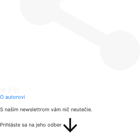
Tweet
Facebook share
Linkedin share
O autorovi
S naším newslettrom vám nič neutečie.
Prihláste sa na jeho odber