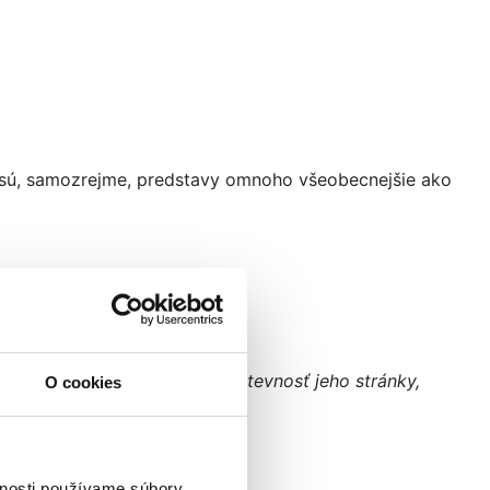
a sú, samozrejme, predstavy omnoho všeobecnejšie ako
g vo vyhľadávaní, zvyšujú návštevnosť jeho stránky,
O cookies
riting…”
vnosti používame súbory