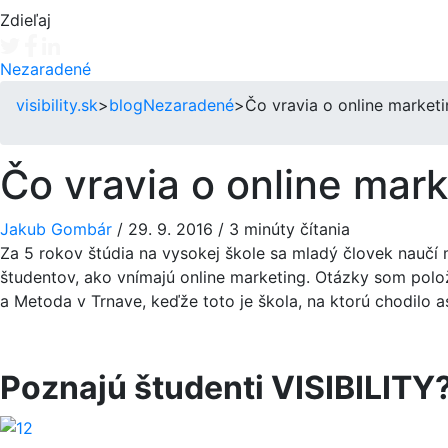
Zdieľaj
Tweet
Facebook share
Linkedin share
Nezaradené
visibility.sk
>
blog
Nezaradené
>
Čo vravia o online marketi
Čo vravia o online mark
Jakub Gombár
/
29. 9. 2016
/
3 minúty čítania
Za 5 rokov štúdia na vysokej škole sa mladý človek naučí
študentov, ako vnímajú online marketing. Otázky som polo
a Metoda v Trnave, keďže toto je škola, na ktorú chodilo a
Poznajú študenti VISIBILITY