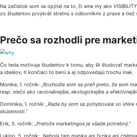
Na začiatok som sa opýtal na to, či sme my ako VISIBILIT
zo študentov prvýkrát stretnú s odborníkmi z praxe a tiež 
Prečo sa rozhodli pre market
Čo teda motivuje študentov k tomu, aby šli študovať mark
a ideálov, tí končiaci to berú a aj odpovedajú trochu inak.
Monika, 1. ročník:
„Rozhodla som sa preň preto, že som mar
resp. niečo ako racionálnejšie, ekologickejšie a efektívnejš
Dominika, 1. ročník:
„Rada by som sa pohybovala vo sfére 
skúseností.“
Erik, 5. ročník:
„Pretože marketingos je všade potrebný.”
Lukino, 5. ročník:
„Nebola tam matika ani fyzika ani chémia