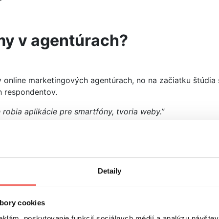
my v agentúrach?
 online marketingových agentúrach, no na začiatku štúdi
h respondentov.
 robia aplikácie pre smartfóny, tvoria weby.”
 svojom klientovi zvýšsit povedomie – riadia jeho marketin
Detaily
Google Adwords, spravujú sociálne siete, robia SEO, copyw
bory cookies
eklám, poskytovanie funkcií sociálnych médií a analýzu návšte