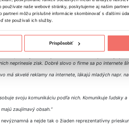
o používate naše webové stránky, poskytujeme aj našim partner
ng obľúbených značiek?
to partneri môžu príslušné informácie skombinovať s ďalšími údaj
ď ste používali ich služby.
oboch stranách. Osobne je to pre mňa trochu prekvapením,
Prispôsobiť
Vyber si značku, ktorá má podľa teba najlepší online marke
 Pebble, ktorá je veľmi spätá s komunitou. Odpovedajú pri
ich neprinesie zisk. Dobré slovo o firme sa po internete ší
vo má skvelé reklamy na internete, lákajú mladých napr. na
ôsobuje svoju komunikáciu podľa nich. Komunikuje ľudsky a v
a majú zaujímavý obsah.“
 nevýznamná a nejde tak o žiaden reprezentatívny priesku