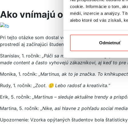
cookie. Informácie o tom, ak
Ako vnímajú online marketi
médií, inzercie a analýzy. Tí
alebo ktoré od vás získali, ke
Pri tejto otázke som dostal veľmi konkrétne odpovede na 
Odmietnuť
prostredí aj začínajúci študenti. Konkrétne som sa spýtal:
„
Stanislav, 1. ročník:
„Páči sa mi, akou formou funguje firma
made content a často vyhovejú zákazníkovi, aj keď to pre n
Monika, 1. ročník:
„Martinus, ak to je značka. To kníhkupect
Rudy, 1. ročník:
„Zoot. 🙂 Lebo radosť a kreativita.“
Erik, 5. ročník:
„Martinus – sleduje aktuálne trendy a prisp
Martina, 5. ročník:
„Nike, asi hlavne z pohľadu social medi
Upozornenie: Vzorka opýtaných študentov bola štatisticky