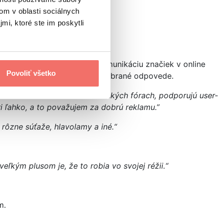
om v oblasti sociálnych
mi, ktoré ste im poskytli
 že tak podrobne vnímajú komunikáciu značiek v online
Povoliť všetko
ting a popíš prečo.“ A tu sú vybrané odpovede.
amo v diskusiách na fanúšikovských fórach, podporujú user-
ri ľahko, a to považujem za dobrú reklamu.”
 rôzne súťaže, hlavolamy a iné.“
eľkým plusom je, že to robia vo svojej réžii.“
m.