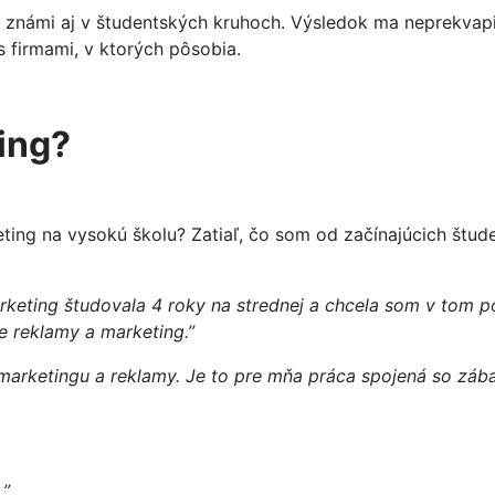
Y známi aj v študentských kruhoch. Výsledok ma neprekvapi
s firmami, v ktorých pôsobia.
ing?
eting na vysokú školu? Zatiaľ, čo som od začínajúcich št
keting študovala 4 roky na strednej a chcela som v tom po
ie reklamy a marketing.”
marketingu a reklamy. Je to pre mňa práca spojená so zá
.”