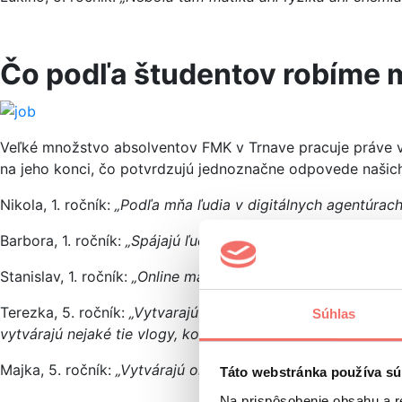
Čo podľa študentov robíme 
Veľké množstvo absolventov FMK v Trnave pracuje práve v
na jeho konci, čo potvrdzujú jednoznačne odpovede našic
Nikola, 1. ročník:
„Podľa mňa ľudia v digitálnych agentúrach
Barbora, 1. ročník:
„Spájajú ľudí…možno.”
Stanislav, 1. ročník:
„Online marketing, dizajn, webstránky?”
Terezka, 5. ročník:
„Vytvarajú digitálny obsah, snažia sa o
Súhlas
vytvárajú nejaké tie vlogy, konferencie, školenia…”
Majka, 5. ročník:
„Vytvárajú online reklamu napr. pomocou 
Táto webstránka používa sú
Na prispôsobenie obsahu a r