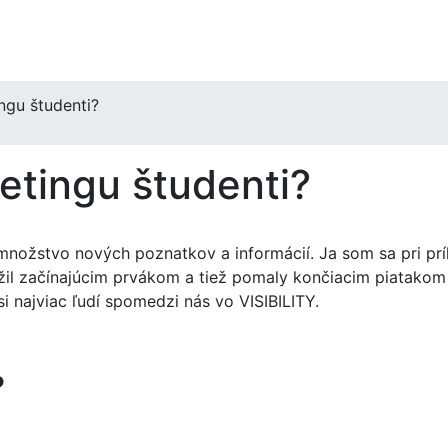
ngu študenti?
etingu študenti?
 množstvo nových poznatkov a informácií. Ja som sa pri pr
žil začínajúcim prvákom a tiež pomaly končiacim piatakom 
si najviac ľudí spomedzi nás vo VISIBILITY.
?