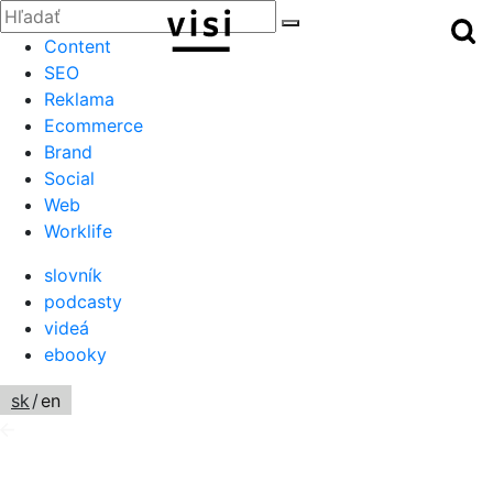
Zatvoriť
Hľadať:
Hľ
Hľadať
Menu
Content
SEO
Reklama
Ecommerce
Brand
Social
Web
Worklife
slovník
podcasty
videá
ebooky
sk
/
en