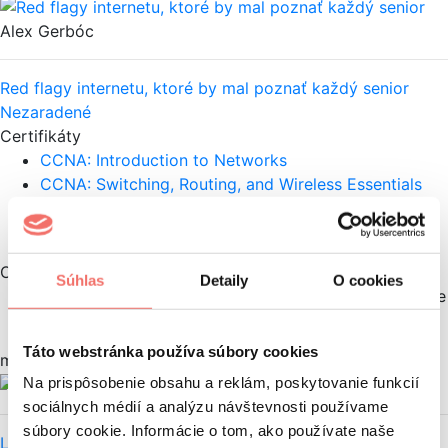
Alex Gerbóc
Red flagy internetu, ktoré by mal poznať každý senior
Nezaradené
Certifikáty
CCNA: Introduction to Networks
CCNA: Switching, Routing, and Wireless Essentials
CCNA: Enterprise Networking, Security, and
Automation
Ocenenia
Súhlas
Detaily
O cookies
1. miesto na Digital PIE 2024 v kategórii Performance
(self promo) - Visiguide
Táto webstránka používa súbory cookies
moje články
Na prispôsobenie obsahu a reklám, poskytovanie funkcií
Alex Gerbóc
sociálnych médií a analýzu návštevnosti používame
súbory cookie. Informácie o tom, ako používate naše
LinkedIn: Budujte si profesionálny brand