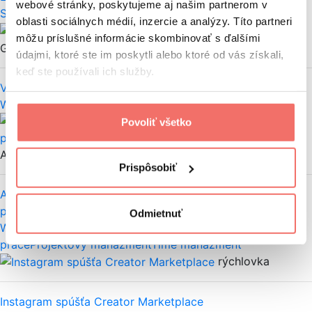
webové stránky, poskytujeme aj našim partnerom v
Social
Komunikácia
LinkedIn
Obchod
oblasti sociálnych médií, inzercie a analýzy. Títo partneri
Alex
môžu príslušné informácie skombinovať s ďalšími
Gerbóc
údajmi, ktoré ste im poskytli alebo ktoré od vás získali,
keď ste používali ich služby.
Vytvorte si virtuálnu vizitku pre vaše podnikanie
Worklife
Obchod
Povoliť všetko
Alex Gerbóc
Prispôsobiť
Asana: Jednoduchý spôsob na riadenie tímových
projektov a úloh
Odmietnuť
Worklife
Marketingové nástroje
Produktivita
práce
Projektový manažment
Time manažment
rýchlovka
Instagram spúšťa Creator Marketplace