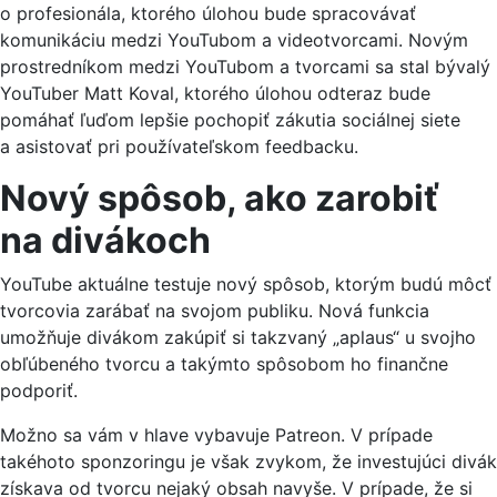
o profesionála, ktorého úlohou bude spracovávať
komunikáciu medzi YouTubom a videotvorcami. Novým
prostredníkom medzi YouTubom a tvorcami sa stal bývalý
YouTuber Matt Koval, ktorého úlohou odteraz bude
pomáhať ľuďom lepšie pochopiť zákutia sociálnej siete
a asistovať pri používateľskom feedbacku.
Nový spôsob, ako zarobiť
na divákoch
YouTube aktuálne testuje nový spôsob, ktorým budú môcť
tvorcovia zarábať na svojom publiku. Nová funkcia
umožňuje divákom zakúpiť si takzvaný „aplaus“ u svojho
obľúbeného tvorcu a takýmto spôsobom ho finančne
podporiť.
Možno sa vám v hlave vybavuje Patreon. V prípade
takéhoto sponzoringu je však zvykom, že investujúci divák
získava od tvorcu nejaký obsah navyše. V prípade, že si