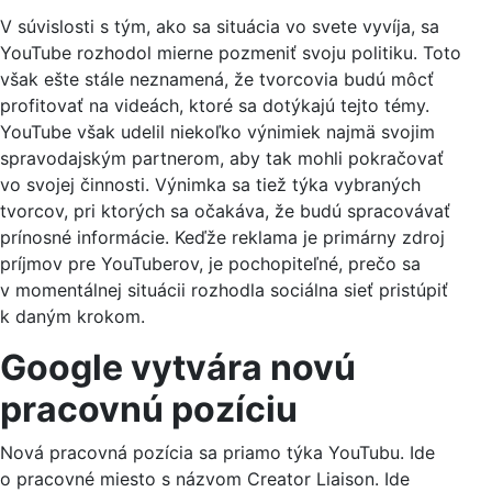
V súvislosti s tým, ako sa situácia vo svete vyvíja, sa
YouTube rozhodol mierne pozmeniť svoju politiku. Toto
však ešte stále neznamená, že tvorcovia budú môcť
profitovať na videách, ktoré sa dotýkajú tejto témy.
YouTube však udelil niekoľko výnimiek najmä svojim
spravodajským partnerom, aby tak mohli pokračovať
vo svojej činnosti. Výnimka sa tiež týka vybraných
tvorcov, pri ktorých sa očakáva, že budú spracovávať
prínosné informácie. Keďže reklama je primárny zdroj
príjmov pre YouTuberov, je pochopiteľné, prečo sa
v momentálnej situácii rozhodla sociálna sieť pristúpiť
k daným krokom.
Google vytvára novú
pracovnú pozíciu
Nová pracovná pozícia sa priamo týka YouTubu. Ide
o pracovné miesto s názvom Creator Liaison. Ide