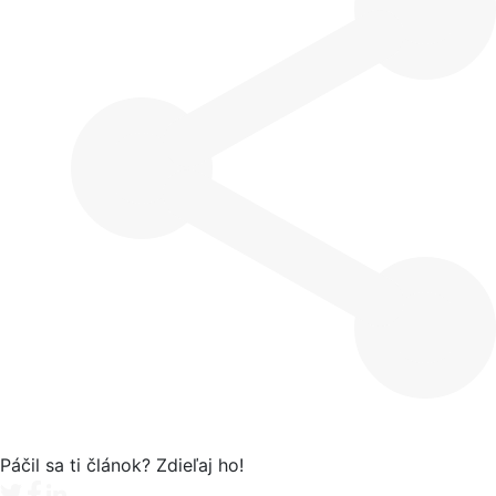
Páčil sa ti článok? Zdieľaj ho!
Tweet
Facebook share
Linkedin share