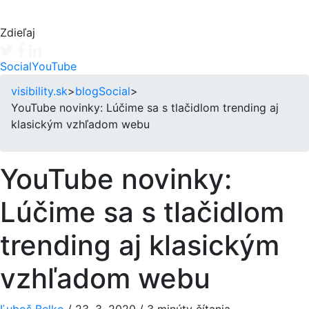
Zdieľaj
Tweet
Facebook share
Linkedin share
Social
YouTube
visibility.sk
>
blog
Social
>
YouTube novinky: Lúčime sa s tlačidlom trending aj
klasickým vzhľadom webu
YouTube novinky:
Lúčime sa s tlačidlom
trending aj klasickým
vzhľadom webu
Ľuboš Belko
/
23. 3. 2020
/
3 minúty čítania