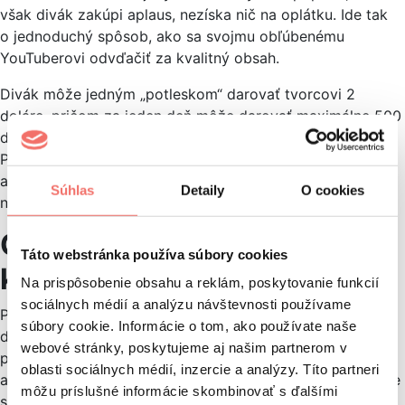
však divák zakúpi aplaus, nezíska nič na oplátku. Ide tak
o jednoduchý spôsob, ako sa svojmu obľúbenému
YouTuberovi odvďačiť za kvalitný obsah.
Divák môže jedným „potleskom“ darovať tvorcovi 2
doláre, pričom za jeden deň môže darovať maximálne 500
dolárov. YouTube si z tejto čiastky inkasuje 30 %.
Podľa Googlu je tento typ podpory úplne anonymný
a o odosielateľovi sa zvyšok publika ani jeho príjemca nič
Súhlas
Detaily
O cookies
nedozvedia.
Google raz a navždy ukončil
Táto webstránka používa súbory cookies
klasický vzhľad YouTubu
Na prispôsobenie obsahu a reklám, poskytovanie funkcií
sociálnych médií a analýzu návštevnosti používame
Písal sa august 2017, keď Google uviedol nový vzhľad
súbory cookie. Informácie o tom, ako používate naše
domovskej stránky YouTubu. Ešte donedávna mohli
webové stránky, poskytujeme aj našim partnerom v
používatelia prepínať medzi obľúbenou oldschoolovou
oblasti sociálnych médií, inzercie a analýzy. Títo partneri
a modernou verziou. S klasickým vzhľadom sociálnej siete
môžu príslušné informácie skombinovať s ďalšími
sme sa však v marci nadobro rozlúčili.