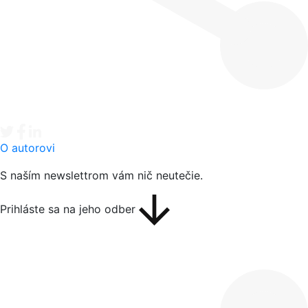
Tweet
Facebook share
Linkedin share
O autorovi
S naším newslettrom vám nič neutečie.
Prihláste sa na jeho odber