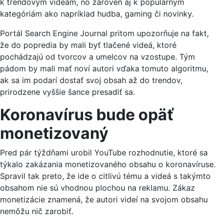
k trendovým videám, no zároveň aj k populárnym
kategóriám ako napríklad hudba, gaming či novinky.
Portál Search Engine Journal pritom upozorňuje na fakt,
že do popredia by mali byť tlačené videá, ktoré
pochádzajú od tvorcov a umelcov na vzostupe. Tým
pádom by mali mať noví autori vďaka tomuto algoritmu,
ak sa im podarí dostať svoj obsah až do trendov,
prirodzene vyššie šance presadiť sa.
Koronavírus bude opäť
monetizovaný
Pred pár týždňami urobil YouTube rozhodnutie, ktoré sa
týkalo zakázania monetizovaného obsahu o koronavíruse.
Spravil tak preto, že ide o citlivú tému a videá s takýmto
obsahom nie sú vhodnou plochou na reklamu. Zákaz
monetizácie znamená, že autori videí na svojom obsahu
nemôžu nič zarobiť.