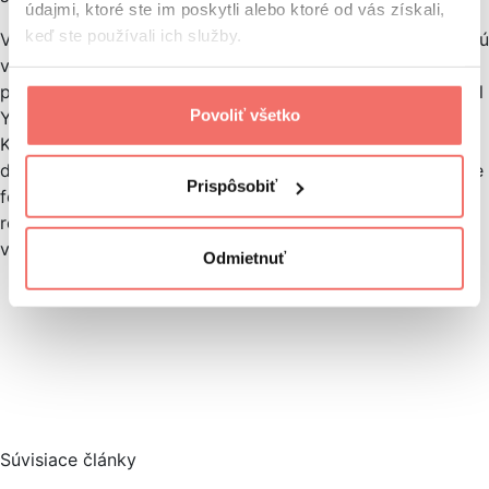
údajmi, ktoré ste im poskytli alebo ktoré od vás získali,
keď ste používali ich služby.
V súčasnosti si už používatelia môžu zobraziť iba modernú
verziu webovej stránky. V čase, kedy sme mali možnosť
prvýkrát zaznamenať zmodernizovanú verziu webu, prišiel
Povoliť všetko
YouTube aj s novým logom a tmavým režimom.
Keďže v roku 2019 YouTube zaznamenal ďalší refresh
dizajnu a pribudli tu funkcie ako livestreaming a vertikálne
Prispôsobiť
formáty videa, je úplne pochopiteľné, prečo sa Google
rozhodol pristúpiť k definitívnemu odstaveniu pôvodnej
verzie.
Odmietnuť
Súvisiace články