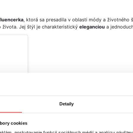
fluencerka
, ktorá sa presadila v oblasti módy a životného
vota. Jej štýl je charakteristický
eleganciou
a jednoduch
Detaily
bory cookies
eklám, poskytovanie funkcií sociálnych médií a analýzu návšte