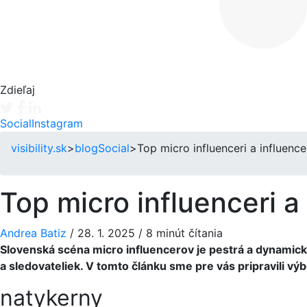
Zdieľaj
Tweet
Facebook share
Linkedin share
Social
Instagram
visibility.sk
>
blog
Social
>
Top micro influenceri a influen
Top micro influenceri 
Andrea Batiz
/
28. 1. 2025
/
8 minút čítania
Slovenská scéna micro influencerov je pestrá a dynamická,
a sledovateliek. V tomto článku sme pre vás pripravili vý
natykerny