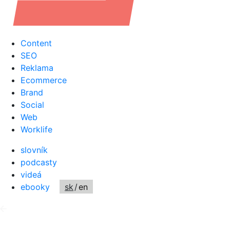
Content
SEO
Reklama
Ecommerce
Brand
Social
Web
Worklife
slovník
podcasty
videá
ebooky
sk
/
en