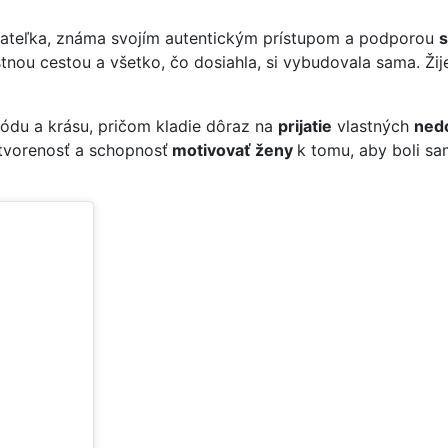
sovateľka, známa svojím autentickým prístupom a podporou
s
stnou cestou a všetko, čo dosiahla, si vybudovala sama. Žij
ódu a krásu, pričom kladie dôraz na
prijatie
vlastných
ned
otvorenosť a schopnosť
motivovať ženy
k tomu, aby boli sa