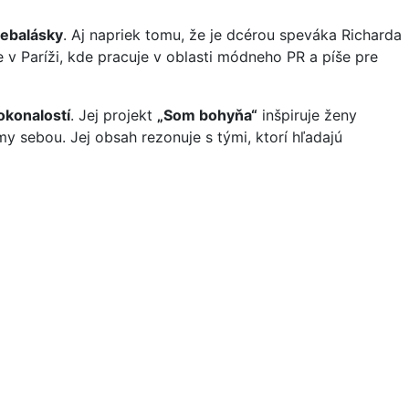
ebalásky
. Aj napriek tomu, že je dcérou speváka Richarda
e v Paríži, kde pracuje v oblasti módneho PR a píše pre
okonalostí
.
Jej projekt
„Som bohyňa“
inšpiruje ženy
my sebou. Jej obsah rezonuje s tými, ktorí hľadajú