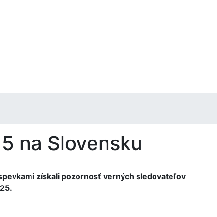
025 na Slovensku
ríspevkami získali pozornosť verných sledovateľov
025.