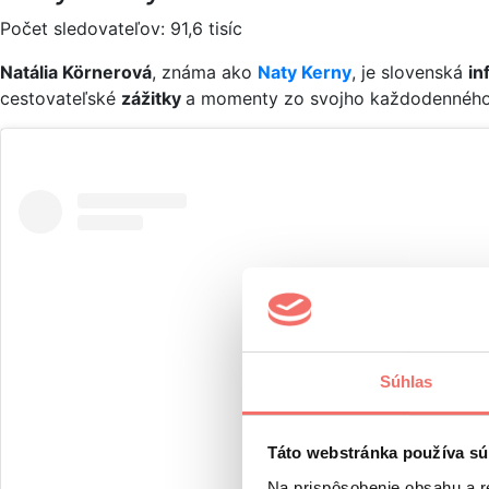
Počet sledovateľov: 91,6 tisíc
Natália Körnerová
, známa ako
Naty Kerny
, je slovenská
in
cestovateľské
zážitky
a momenty zo svojho každodenného ži
Súhlas
Táto webstránka používa sú
Na prispôsobenie obsahu a r