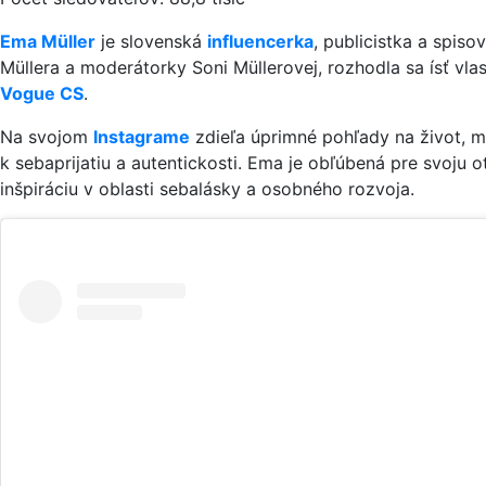
Ema Müller
je slovenská
influencerka
, publicistka a spi
Müllera a moderátorky Soni Müllerovej, rozhodla sa ísť vla
Vogue CS
.
Na svojom
Instagrame
zdieľa úprimné pohľady na život, m
k sebaprijatiu a autentickosti. Ema je obľúbená pre svoju 
inšpiráciu v oblasti sebalásky a osobného rozvoja.