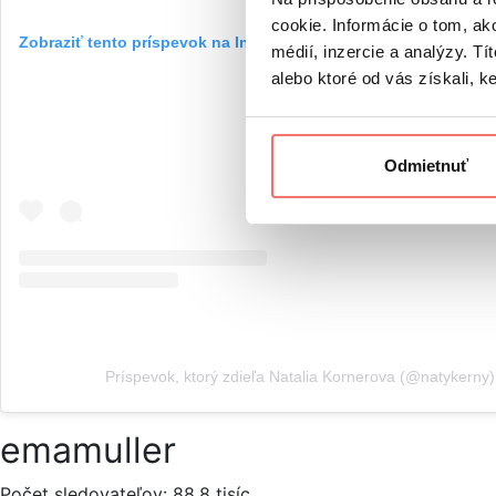
cookie. Informácie o tom, ak
Zobraziť tento príspevok na Instagrame
médií, inzercie a analýzy. Tí
alebo ktoré od vás získali, ke
Odmietnuť
Príspevok, ktorý zdieľa Natalia Kornerova (@natykerny)
emamuller
Počet sledovateľov: 88,8 tisíc