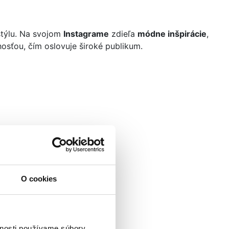
 štýlu. Na svojom
Instagrame
zdieľa
módne inšpirácie
,
osťou, čím oslovuje široké publikum.
O cookies
vnosti používame súbory