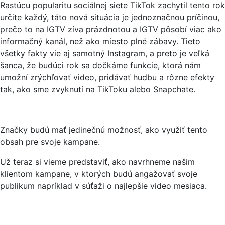
Rastúcu popularitu sociálnej siete TikTok zachytil tento rok
určite každý, táto nová situácia je jednoznačnou príčinou,
prečo to na IGTV zíva prázdnotou a IGTV pôsobí viac ako
informačný kanál, než ako miesto plné zábavy. Tieto
všetky fakty vie aj samotný Instagram, a preto je veľká
šanca, že budúci rok sa dočkáme funkcie, ktorá nám
umožní zrýchľovať video, pridávať hudbu a rôzne efekty
tak, ako sme zvyknutí na TikToku alebo Snapchate.
Značky budú mať jedinečnú možnosť, ako využiť tento
obsah pre svoje kampane.
Už teraz si vieme predstaviť, ako navrhneme našim
klientom kampane, v ktorých budú angažovať svoje
publikum napríklad v súťaži o najlepšie video mesiaca.