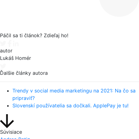
Páčil sa ti článok? Zdieľaj ho!
Tweet
Facebook share
Linkedin share
autor
Lukáš Homér
Ďalšie články autora
Trendy v social media marketingu na 2021: Na čo sa
pripraviť?
Slovenskí používatelia sa dočkali. ApplePay je tu!
Súvisiace