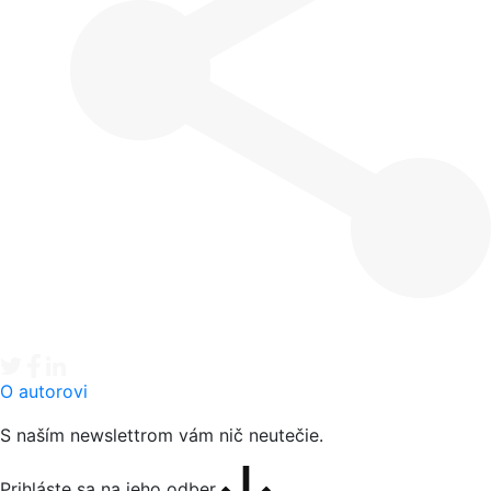
Tweet
Facebook share
Linkedin share
O autorovi
S naším newslettrom vám nič neutečie.
Prihláste sa na jeho odber