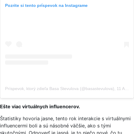
Pozrite si tento príspevok na Instagrame
Príspevok, ktorý zdieľa Basa Stevulova (@basastevulova)
,
11 Aug 2019 o 7:55 PDT
Ešte viac virtuálnych influencerov.
Štatistiky hovoria jasne, tento rok interakcie s virtuálnymi
influencermi boli a sú násobné väčšie, ako s tými
skutočnými. Odpoveď je jasná, je to niečo nové, čo tu