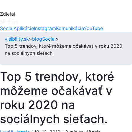
Zdieľaj
Tweet
Facebook share
Linkedin share
Social
Aplikácie
Instagram
Komunikácia
YouTube
visibility.sk
>
blog
Social
>
Top 5 trendov, ktoré môžeme očakávať v roku 2020
na sociálnych sieťach.
Top 5 trendov, ktoré
môžeme očakávať v
roku 2020 na
sociálnych sieťach.
Lukáš Homér
/
19. 12. 2019
/
3 minúty čítania