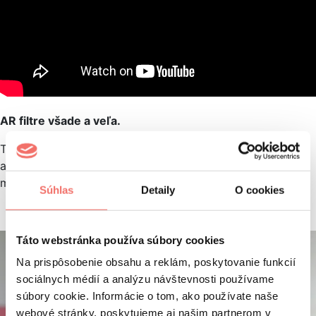
AR filtre všade a veľa.
Trend AR filtrov rastie každý deň, vďaka spusteniu
aplikácie Spark Studio AR pre vytváranie AR filtrov si
môže dnes vytvoriť vlastný AR filter takmer hocikto.
Súhlas
Detaily
O cookies
Táto webstránka používa súbory cookies
Na prispôsobenie obsahu a reklám, poskytovanie funkcií
sociálnych médií a analýzu návštevnosti používame
súbory cookie. Informácie o tom, ako používate naše
webové stránky, poskytujeme aj našim partnerom v