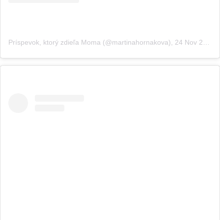
Príspevok, ktorý zdieľa Moma (@martinahornakova)
,
24 Nov 2019 o 1:41 PST