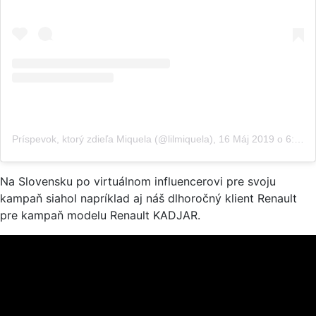
Príspevok, ktorý zdieľa Miquela (@lilmiquela)
,
16 Máj 2019 o 6:00 PDT
Na Slovensku po virtuálnom influencerovi pre svoju
kampaň siahol napríklad aj náš dlhoročný klient Renault
pre kampaň modelu Renault KADJAR.