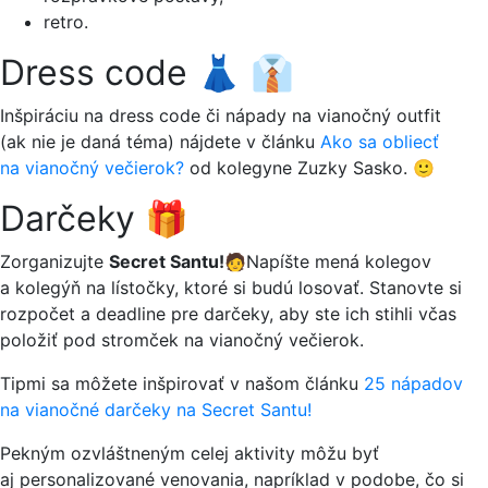
retro.
Dress code 👗 👔
Inšpiráciu na dress code či nápady na vianočný outfit
(ak nie je daná téma) nájdete v článku
Ako sa obliecť
na vianočný večierok?
od kolegyne Zuzky Sasko. 🙂
Darčeky 🎁
Zorganizujte
Secret Santu!
🧑‍Napíšte mená kolegov
a kolegýň na lístočky, ktoré si budú losovať. Stanovte si
rozpočet a deadline pre darčeky, aby ste ich stihli včas
položiť pod stromček na vianočný večierok.
Tipmi sa môžete inšpirovať v našom článku
25 nápadov
na vianočné darčeky na Secret Santu!
Pekným ozvláštneným celej aktivity môžu byť
aj personalizované venovania, napríklad v podobe, čo si