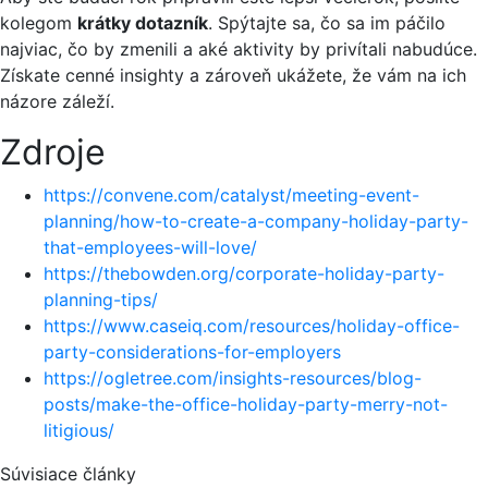
kolegom
krátky dotazník
.
Spýtajte sa, čo sa im páčilo
najviac, čo by zmenili a aké aktivity by privítali nabudúce.
Získate cenné insighty a zároveň ukážete, že vám na ich
názore záleží.
Zdroje
https://convene.com/catalyst/meeting-event-
planning/how-to-create-a-company-holiday-party-
that-employees-will-love/
https://thebowden.org/corporate-holiday-party-
planning-tips/
https://www.caseiq.com/resources/holiday-office-
party-considerations-for-employers
https://ogletree.com/insights-resources/blog-
posts/make-the-office-holiday-party-merry-not-
litigious/
Súvisiace články