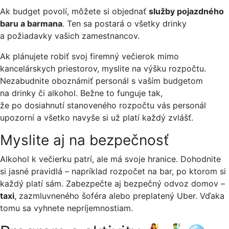
Ak budget povolí, môžete si objednať
služby pojazdného
baru a barmana
. Ten sa postará o všetky drinky
a požiadavky vašich zamestnancov.
Ak plánujete robiť svoj firemný večierok mimo
kancelárskych priestorov, myslite na výšku rozpočtu.
Nezabudnite oboznámiť personál s vaším budgetom
na drinky či alkohol. Bežne to funguje tak,
že po dosiahnutí stanoveného rozpočtu vás personál
upozorní a všetko navyše si už platí každý zvlášť.
Myslite aj na bezpečnosť
Alkohol k večierku patrí, ale má svoje hranice. Dohodnite
si jasné pravidlá – napríklad rozpočet na bar, po ktorom si
každý platí sám. Zabezpečte aj bezpečný odvoz domov –
taxi
, zazmluvneného šoféra alebo preplatený Uber. Vďaka
tomu sa vyhnete nepríjemnostiam.