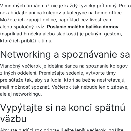
V mnohých firmách už nie je každý fyzicky prítomný. Preto
nezabúdajte ani na kolegov a kolegyne na home office.
Môžete ich zapojiť online, napríklad cez livestream
alebo spoločný kvíz.
Poslanie malého balíčka domov
(napríklad hrnčeka alebo sladkostí) je pekným gestom,
ktoré ich priblíži k tímu.
Networking a spoznávanie sa
Vianočný večierok je ideálna šanca na spoznanie kolegov
z iných oddelení. Premiešajte sedenie, vytvorte tímy
pre súťaže tak, aby sa ľudia, ktorí sa bežne nestretávajú,
mali možnosť spoznať. Večierok tak nebude len o zábave,
ale aj networkingu.
Vypýtajte si na konci spätnú
väzbu
Aby ste budúci rok pripravili ešte lepší večierok, pošlite