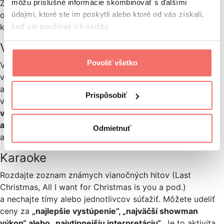
môžu príslušné informácie skombinovať s ďalšími
Zorganizujte vianočný kvíz, ktorého otázky budú
údajmi, ktoré ste im poskytli alebo ktoré od vás získali,
obsahovať
zaujímavosti zo známych vianočných filmov
,
keď ste používali ich služby.
ktoré všetci milujeme.
Vianočné hľadanie
Povoliť všetko
V rámci programu môžete zorganizovať aj aktivitu
v podobe hľadania vianočných predmetov. Jednotlivci
alebo tímy dostanú zoznam objektov, ktoré musia
Prispôsobiť
v priestore nájsť. Zoznam môže obsahovať veci ako
vianočné svetielka, vianočné ozdoby, stromček
alebo darčeky
. Cieľom je schovať niektoré predmety tak,
Odmietnuť
aby bolo ich hľadanie zložitejšie.
Karaoke
Rozdajte zoznam známych vianočných hitov (Last
Christmas, All I want for Christmas is you a pod.)
a nechajte tímy alebo jednotlivcov súťažiť. Môžete udeliť
ceny za
„najlepšie vystúpenie“, „najväčší showman
výkon“ alebo „najvtipnejšiu interpretáciu“
. Je to aktivita,