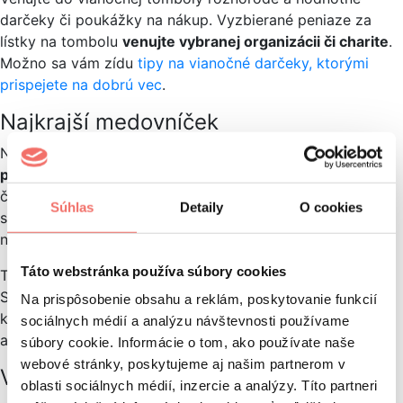
darčeky či poukážky na nákup. Vyzbierané peniaze za
lístky na tombolu
venujte vybranej organizácii či charite
.
Možno sa vám zídu
tipy na vianočné darčeky, ktorými
prispejete na dobrú vec
.
Najkrajší medovníček
Na súťaž postačia čisté medovníčky a
farebné
potravinové tuby na zdobenie
. Určite porotu, stanovte
čas, prichystajte stopky a súťaž môže začať. Ak chcete
Súhlas
Detaily
O cookies
súťaž spraviť zaujímavejšou či ťažšou, vyberte tému,
na ktorú budú musieť súťažiaci medovníček vyzdobiť.
Táto webstránka používa súbory cookies
Témou zdobenia môžu byť aj
rozprávky
, ako je napríklad
Shrek alebo Ľadové kráľovstvo. V dnešnej dobe sa dajú
Na prispôsobenie obsahu a reklám, poskytovanie funkcií
kúpiť aj celé sady v podobe medovníkového domčeka
sociálnych médií a analýzu návštevnosti používame
a zdobenia, ktoré potrápia nejeden súťažný tím.
súbory cookie. Informácie o tom, ako používate naše
webové stránky, poskytujeme aj našim partnerom v
Vianočný kvíz
oblasti sociálnych médií, inzercie a analýzy. Títo partneri