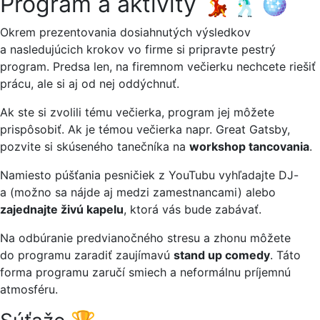
Program a aktivity 💃🕺🪩
Okrem prezentovania dosiahnutých výsledkov
a nasledujúcich krokov vo firme si pripravte pestrý
program. Predsa len, na firemnom večierku nechcete riešiť
prácu, ale si aj od nej oddýchnuť.
Ak ste si zvolili tému večierka, program jej môžete
prispôsobiť. Ak je témou večierka napr. Great Gatsby,
pozvite si skúseného tanečníka na
workshop tancovania
.
Namiesto púšťania pesničiek z YouTubu vyhľadajte DJ-
a (možno sa nájde aj medzi zamestnancami) alebo
zajednajte živú kapelu
, ktorá vás bude zabávať.
Na odbúranie predvianočného stresu a zhonu môžete
do programu zaradiť zaujímavú
stand up comedy
.
Táto
forma programu zaručí smiech a neformálnu príjemnú
atmosféru.