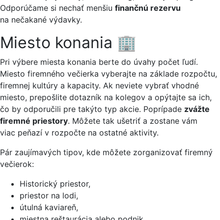
Odporúčame si nechať menšiu
finančnú rezervu
na nečakané výdavky.
Miesto konania 🏢
Pri výbere miesta konania berte do úvahy počet ľudí.
Miesto firemného večierka vyberajte na základe rozpočtu,
firemnej kultúry a kapacity. Ak neviete vybrať vhodné
miesto, prepošlite dotazník na kolegov a opýtajte sa ich,
čo by odporučili pre takýto typ akcie. Poprípade
zvážte
firemné priestory
. Môžete tak ušetriť a zostane vám
viac peňazí v rozpočte na ostatné aktivity.
Pár zaujímavých tipov, kde môžete zorganizovať firemný
večierok:
Historický priestor,
priestor na lodi,
útulná kaviareň,
miestna reštaurácia alebo podnik.