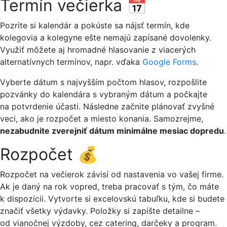
Termín večierka 📅
Pozrite si kalendár a pokúste sa nájsť termín, kde
kolegovia a kolegyne ešte nemajú zapísané dovolenky.
Využiť môžete aj hromadné hlasovanie z viacerých
alternatívnych termínov, napr. vďaka
Google Forms
.
Vyberte dátum s najvyšším počtom hlasov, rozpošlite
pozvánky do kalendára s vybraným dátum a počkajte
na potvrdenie účasti. Následne začnite plánovať zvyšné
veci, ako je rozpočet a miesto konania. Samozrejme,
nezabudnite zverejniť dátum minimálne mesiac dopredu
.
Rozpočet 💰
Rozpočet na večierok závisí od nastavenia vo vašej firme.
Ak je daný na rok vopred, treba pracovať s tým, čo máte
k dispozícii. Vytvorte si excelovskú tabuľku, kde si budete
značiť všetky výdavky. Položky si zapíšte detailne –
od vianočnej výzdoby, cez catering, darčeky a program.