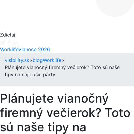
Zdieľaj
Tweet
Facebook share
Linkedin share
Worklife
Vianoce 2026
visibility.sk
>
blog
Worklife
>
Plánujete vianočný firemný večierok? Toto sú naše
tipy na najlepšiu párty
Plánujete vianočný
firemný večierok? Toto
sú naše tipy na