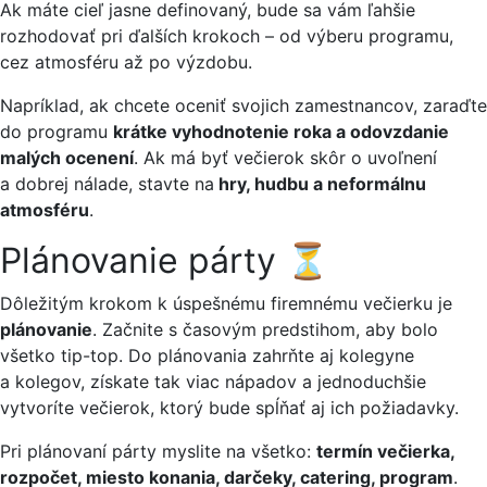
Ak máte cieľ jasne definovaný, bude sa vám ľahšie
rozhodovať pri ďalších krokoch – od výberu programu,
cez atmosféru až po výzdobu.
Napríklad, ak chcete oceniť svojich zamestnancov, zaraďte
do programu
krátke vyhodnotenie roka a odovzdanie
malých ocenení
.
Ak má byť večierok skôr o uvoľnení
a dobrej nálade, stavte na
hry, hudbu a neformálnu
atmosféru
.
Plánovanie párty ⏳
Dôležitým krokom k úspešnému firemnému večierku je
plánovanie
. Začnite s časovým predstihom, aby bolo
všetko tip-top. Do plánovania zahrňte aj kolegyne
a kolegov, získate tak viac nápadov a jednoduchšie
vytvoríte večierok, ktorý bude spĺňať aj ich požiadavky.
Pri plánovaní párty myslite na všetko:
termín večierka,
rozpočet, miesto konania, darčeky, catering, program
.