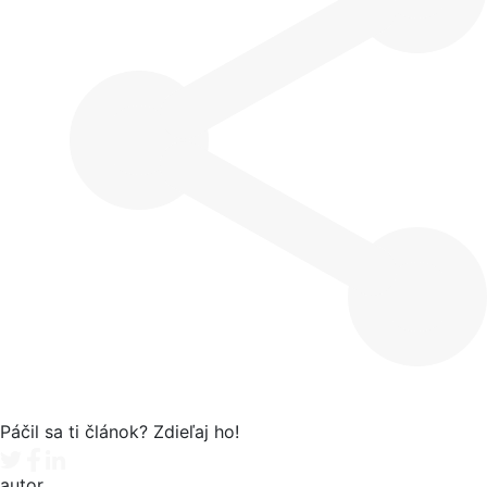
Páčil sa ti článok? Zdieľaj ho!
Tweet
Facebook share
Linkedin share
autor