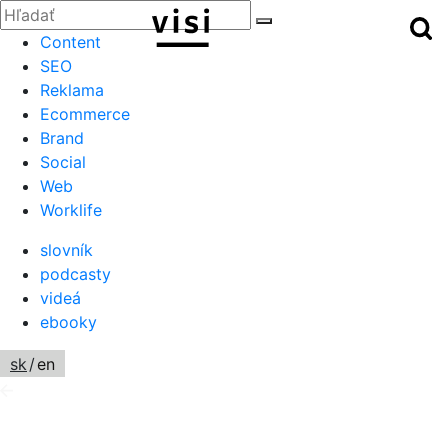
Zatvoriť
Hľadať:
Hľ
Hľadať
Menu
Content
SEO
Reklama
Ecommerce
Brand
Social
Web
Worklife
slovník
podcasty
videá
ebooky
sk
/
en