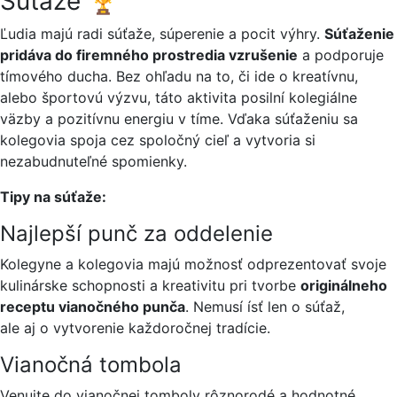
Súťaže 🏆
Ľudia majú radi súťaže, súperenie a pocit výhry.
Súťaženie
pridáva do firemného prostredia vzrušenie
a podporuje
tímového ducha. Bez ohľadu na to, či ide o kreatívnu,
alebo športovú výzvu, táto aktivita posilní kolegiálne
väzby a pozitívnu energiu v tíme. Vďaka súťaženiu sa
kolegovia spoja cez spoločný cieľ a vytvoria si
nezabudnuteľné spomienky.
Tipy na súťaže:
Najlepší punč za oddelenie
Kolegyne a kolegovia majú možnosť odprezentovať svoje
kulinárske schopnosti a kreativitu pri tvorbe
originálneho
receptu vianočného punča
. Nemusí ísť len o súťaž,
ale aj o vytvorenie každoročnej tradície.
Vianočná tombola
Venujte do vianočnej tomboly rôznorodé a hodnotné