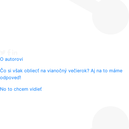
Tweet
Facebook share
Linkedin share
O autorovi
Čo si však obliecť na vianočný večierok? Aj na to máme
odpoveď!
No to chcem vidieť