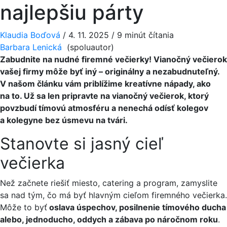
najlepšiu párty
Klaudia Boďová
/
4. 11. 2025
/
9 minút čítania
Barbara Lenická
(spoluautor)
Zabudnite na nudné firemné večierky! Vianočný večierok
vašej firmy môže byť iný – originálny a nezabudnuteľný.
V našom článku vám priblížime kreatívne nápady, ako
na to. Už sa len pripravte na vianočný večierok, ktorý
povzbudí tímovú atmosféru a nenechá odísť kolegov
a kolegyne bez úsmevu na tvári.
Stanovte si jasný cieľ
večierka
Než začnete riešiť miesto, catering a program, zamyslite
sa nad tým, čo má byť hlavným cieľom firemného večierka.
Môže to byť
oslava úspechov, posilnenie tímového ducha
alebo, jednoducho, oddych a zábava po náročnom roku
.