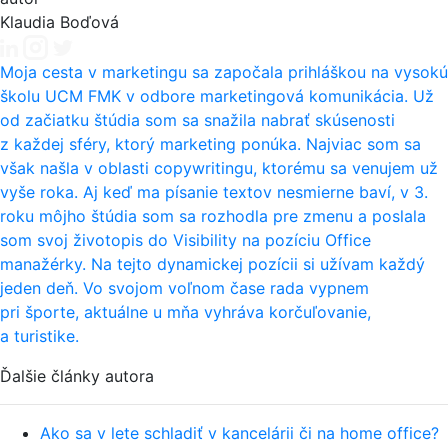
Klaudia Boďová
Moja cesta v marketingu sa započala prihláškou na vysokú
školu UCM FMK v odbore marketingová komunikácia. Už
od začiatku štúdia som sa snažila nabrať skúsenosti
z každej sféry, ktorý marketing ponúka. Najviac som sa
však našla v oblasti copywritingu, ktorému sa venujem už
vyše roka. Aj keď ma písanie textov nesmierne baví, v 3.
roku môjho štúdia som sa rozhodla pre zmenu a poslala
som svoj životopis do Visibility na pozíciu Office
manažérky. Na tejto dynamickej pozícii si užívam každý
jeden deň. Vo svojom voľnom čase rada vypnem
pri športe, aktuálne u mňa vyhráva korčuľovanie,
a turistike.
Ďalšie články autora
Ako sa v lete schladiť v kancelárii či na home office?