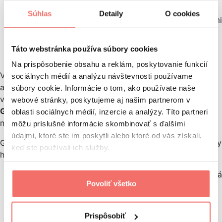
hat SEO techniku, ktorá sa zameriava na nákup
Súhlas
Detaily
O cookies
domén s vyššou autoritou a nadobudnutými spätnými
odkazmi. Následne sú tieto domény presmerované
na vaše stránky alebo sú využívané na ďalšiu tvorbu
Táto webstránka používa súbory cookies
obsahu zameraného na relevantné kľúčové slová.
Na prispôsobenie obsahu a reklám, poskytovanie funkcií
Vyhľadávače, najmä Google, neustále aktualizujú svoje
sociálnych médií a analýzu návštevnosti používame
algoritmy, aby obmedzili manipuláciu s výsledkami
súbory cookie. Informácie o tom, ako používate naše
vyhľadávania. Updaty algoritmov ako
Google Penguin
a
webové stránky, poskytujeme aj našim partnerom v
Google Panda
sa špecificky zameriavajú na odhaľovanie
oblasti sociálnych médií, inzercie a analýzy. Títo partneri
nekvalitných a umelých SEO techník.
môžu príslušné informácie skombinovať s ďalšími
údajmi, ktoré ste im poskytli alebo ktoré od vás získali,
Google využíva niekoľko spôsobov, ako bojovať proti grey
keď ste používali ich služby.
hat SEO technikám:
Algoritmické penalizácie
– Stránka môže byť znížená
Povoliť všetko
v hodnotení vo vyhľadávaní, ak algoritmus zistí
podozrivé správanie.
Manuálne sankcie
– Google má tím, ktorý môže
Prispôsobiť