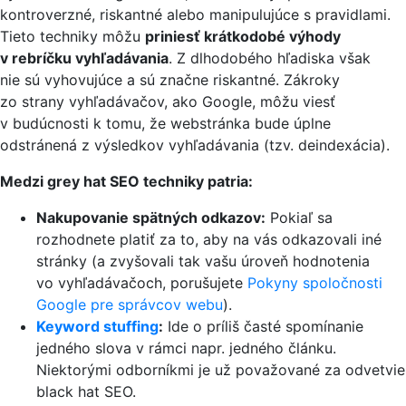
kontroverzné, riskantné alebo manipulujúce s pravidlami.
Tieto techniky môžu
priniesť krátkodobé výhody
v rebríčku vyhľadávania
. Z dlhodobého hľadiska však
nie sú vyhovujúce a sú značne riskantné. Zákroky
zo strany vyhľadávačov, ako Google, môžu viesť
v budúcnosti k tomu, že webstránka bude úplne
odstránená z výsledkov vyhľadávania (tzv. deindexácia).
Medzi grey hat SEO techniky patria:
Nakupovanie spätných odkazov:
Pokiaľ sa
rozhodnete platiť za to, aby na vás odkazovali iné
stránky (a zvyšovali tak vašu úroveň hodnotenia
vo vyhľadávačoch, porušujete
Pokyny spoločnosti
Google pre správcov webu
).
Keyword stuffing
:
Ide o príliš časté spomínanie
jedného slova v rámci napr. jedného článku.
Niektorými odborníkmi je už považované za odvetvie
black hat SEO.