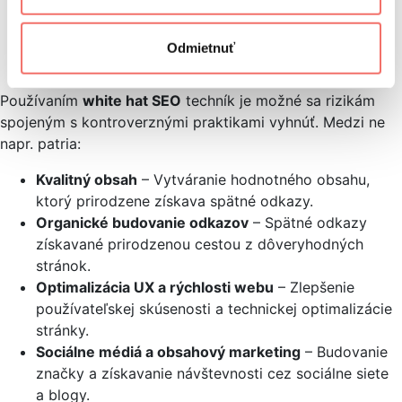
manuálne penalizovať stránky za neetické SEO
praktiky.
Deindexácia
– Pri závažných porušeniach môže byť
Odmietnuť
stránka úplne odstránená z indexu Googlu.
Používaním
white hat SEO
techník je možné sa rizikám
spojeným s kontroverznými praktikami vyhnúť. Medzi ne
napr. patria:
Kvalitný obsah
– Vytváranie hodnotného obsahu,
ktorý prirodzene získava spätné odkazy.
Organické budovanie odkazov
– Spätné odkazy
získavané prirodzenou cestou z dôveryhodných
stránok.
Optimalizácia UX a rýchlosti webu
– Zlepšenie
používateľskej skúsenosti a technickej optimalizácie
stránky.
Sociálne médiá a obsahový marketing
– Budovanie
značky a získavanie návštevnosti cez sociálne siete
a blogy.