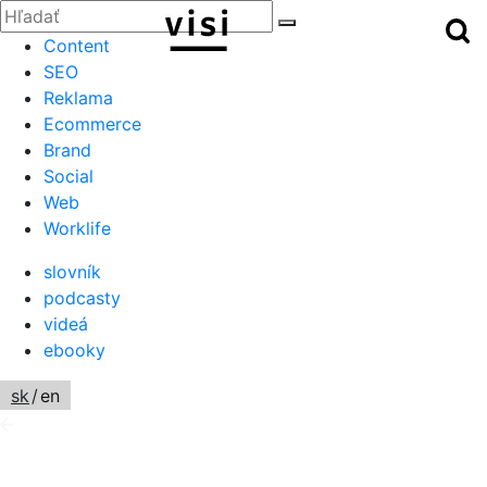
Zatvoriť
Hľadať:
Hľ
Hľadať
Menu
Content
SEO
Reklama
Ecommerce
Brand
Social
Web
Worklife
slovník
podcasty
videá
ebooky
sk
/
en