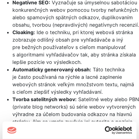
Negatívne SEO:
Vyznačuje sa úmyselnou sabotáciou
konkurenčných webov pomocou tvorby nefunkčných
alebo spamových spätných odkazov, duplikovaním
obsahu, tvorbou (nepravdivých) negatívnych recenzií.
Cloaking:
Ide o techniku, pri ktorej webová stránka
zobrazuje odlišný obsah pre vyhľadávače a iný
pre bežných používateľov s cieľom manipulovať
s algoritmami vyhľadávačov tak, aby stránka získala
lepšie pozície vo výsledkoch.
Automaticky generovaný obsah:
Táto technika
je často používaná na rýchle a lacné zaplnenie
webových stránok veľkým množstvom textu, najmä
s cieľom zlepšiť výsledky vyhľadávaní.
Tvorba satelitných webov:
Satelitné weby alebo PBN
(private blog networks) sú série webov vytvorených
výhradne za účelom budovania odkazov na hlavnú
stránku, čím sa umelo zvyšuje jej autorita a pozícia
vo vyhľadávaní.
Nákup expirovaných domén:
Ide o populárnu grey