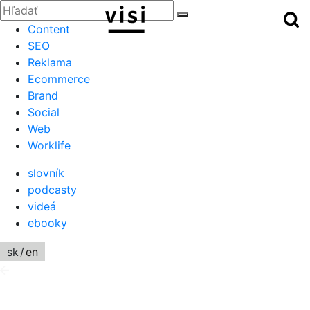
Zatvoriť
Hľadať:
Hľ
Hľadať
Menu
Content
SEO
Reklama
Ecommerce
Brand
Social
Web
Worklife
slovník
podcasty
videá
ebooky
sk
/
en