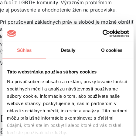
a ľudí z LGBTI+ komunity. Výrazným problémom
je aj postavenie a ohodnotenie žien na pracovisku.
Pri porušovaní základných práv a slobôd je možné obrátiť
sa na kontrolné orgány podľa toho, v akej sfére
k diskriminácii došlo a dokonca žiadať náhradu v podobe
verejného ospravedlnenia či finančného odškodnenia
Súhlas
Detaily
O cookies
(v prípade súdneho procesu).
V prípade diskriminácie je možné sa obrátiť na:
Táto webstránka používa súbory cookies
Slovenskú obchodnú inšpekciu
Na prispôsobenie obsahu a reklám, poskytovanie funkcií
Štátnu školskú inšpekciu
sociálnych médií a analýzu návštevnosti používame
Národný inšpektorát práce
súbory cookie. Informácie o tom, ako používate naše
Príslušný súd
webové stránky, poskytujeme aj našim partnerom v
Slovenské národné stredisko pre ľudské práva
oblasti sociálnych médií, inzercie a analýzy. Títo partneri
Diskriminácia v médiách
môžu príslušné informácie skombinovať s ďalšími
údajmi, ktoré ste im poskytli alebo ktoré od vás získali,
a reklame
keď ste používali ich služby.