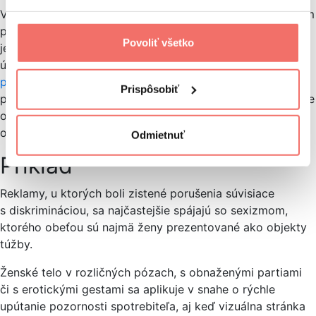
V prípade zistenia diskriminácie v reklamnom a mediálnom
prostredí je možné podať podnet
Rade pre reklamu
, ktorá
Povoliť všetko
je združením etickej samoregulácie reklamy na našom
území. Okrem toho aj
Slovenské národné stredisko
pre ľudské práva
pravidelne monituruje mediálne
Prispôsobiť
prostredie, nakoľko práve médiá a reklama dokážu značne
ovplyvniť postoje a vzorce správania sa rôznych vrstiev
obyvateľstva.
Odmietnuť
Príklad
Reklamy, u ktorých boli zistené porušenia súvisiace
s diskrimináciou, sa najčastejšie spájajú so sexizmom,
ktorého obeťou sú najmä ženy prezentované ako objekty
túžby.
Ženské telo v rozličných pózach, s obnaženými partiami
či s erotickými gestami sa aplikuje v snahe o rýchle
upútanie pozornosti spotrebiteľa, aj keď vizuálna stránka