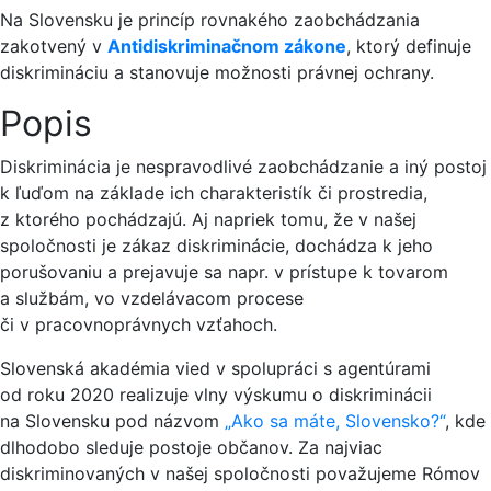
Na Slovensku je princíp rovnakého zaobchádzania
zakotvený v
Antidiskriminačnom zákone
, ktorý definuje
diskrimináciu a stanovuje možnosti právnej ochrany.
Popis
Diskriminácia je nespravodlivé zaobchádzanie a iný postoj
k ľuďom na základe ich charakteristík či prostredia,
z ktorého pochádzajú. Aj napriek tomu, že v našej
spoločnosti je zákaz diskriminácie, dochádza k jeho
porušovaniu a prejavuje sa napr. v prístupe k tovarom
a službám, vo vzdelávacom procese
či v pracovnoprávnych vzťahoch.
Slovenská akadémia vied v spolupráci s agentúrami
od roku 2020 realizuje vlny výskumu o diskriminácii
na Slovensku pod názvom
„Ako sa máte, Slovensko?“
, kde
dlhodobo sleduje postoje občanov. Za najviac
diskriminovaných v našej spoločnosti považujeme Rómov