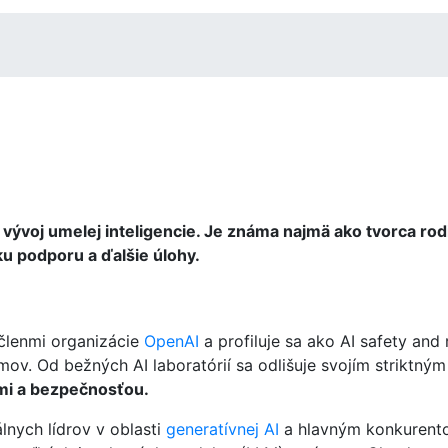
ývoj umelej inteligencie. Je známa najmä ako tvorca rodi
u podporu a ďalšie úlohy.
členmi organizácie
OpenAI
a profiluje sa ako AI safety and
mov. Od bežných AI laboratórií sa odlišuje svojím striktný
ami a bezpečnosťou.
lnych lídrov v oblasti
generatívnej AI
a hlavným konkurento