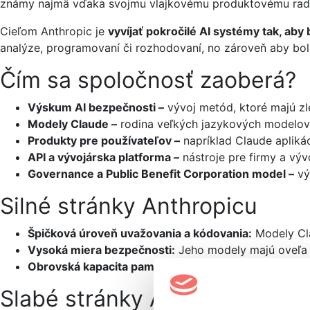
známy najmä vďaka svojmu vlajkovému produktovému rad
Cieľom Anthropic je
vyvíjať pokročilé AI systémy tak, aby 
analýze, programovaní či rozhodovaní, no zároveň aby boli
Čím sa spoločnosť zaoberá?
Výskum AI bezpečnosti –
vývoj metód, ktoré majú zl
Modely Claude –
rodina veľkých jazykových modelov
Produkty pre používateľov –
napríklad Claude apliká
API a vývojárska platforma –
nástroje pre firmy a výv
Governance a Public Benefit Corporation model –
vý
Silné stránky Anthropicu
Špičková úroveň uvažovania a kódovania:
Modely Cla
Vysoká miera bezpečnosti:
Jeho modely majú oveľa n
Obrovská kapacita pamäte:
Schopnosť spracovať stát
Slabé stránky Anthropicu