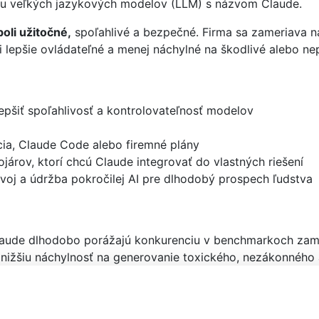
u veľkých jazykových modelov (LLM) s názvom Claude.
boli užitočné,
spoľahlivé a bezpečné. Firma sa zameriava na
 lepšie ovládateľné a menej náchylné na škodlivé alebo ne
epšiť spoľahlivosť a kontrolovateľnosť modelov
cia, Claude Code alebo firemné plány
ojárov, ktorí chcú Claude integrovať do vlastných riešení
voj a údržba pokročilej AI pre dlhodobý prospech ľudstva
ude dlhodobo porážajú konkurenciu v benchmarkoch zamer
ižšiu náchylnosť na generovanie toxického, nezákonného 
isíce slov v jedinom dopyte umožňuje analyzovať komplet