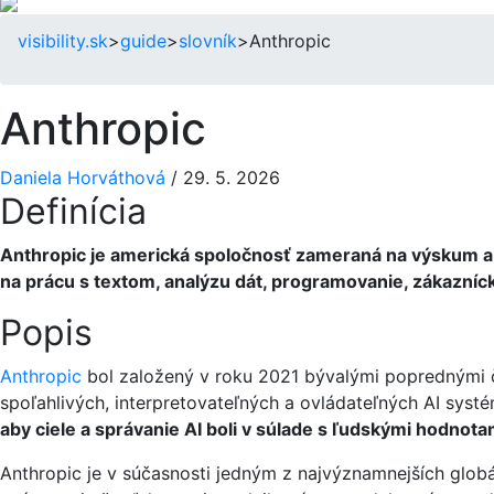
visibility.sk
>
guide
>
slovník
>
Anthropic
Anthropic
Daniela Horváthová
/
29. 5. 2026
Definícia
Anthropic je americká spoločnosť zameraná na výskum a v
na prácu s textom, analýzu dát, programovanie, zákazníck
Popis
Anthropic
bol založený v roku 2021 bývalými poprednými 
spoľahlivých, interpretovateľných a ovládateľných AI systé
aby ciele a správanie AI boli v súlade s ľudskými hodnot
Anthropic je v súčasnosti jedným z najvýznamnejších globá