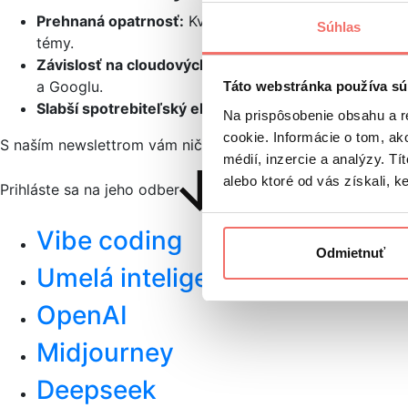
Prehnaná opatrnosť:
Kvôli prísnym bezpečnostným fi
Súhlas
témy.
Závislosť na cloudových gigantoch:
Napriek statusu n
a Googlu.
Táto webstránka používa sú
Slabší spotrebiteľský ekosystém:
Na rozdiel od Open
Na prispôsobenie obsahu a r
cookie. Informácie o tom, ak
S naším newslettrom vám nič neutečie.
médií, inzercie a analýzy. Tí
alebo ktoré od vás získali, ke
Prihláste sa na jeho odber
Vibe coding
Odmietnuť
Umelá inteligencia (Artificial in
OpenAI
Midjourney
Deepseek