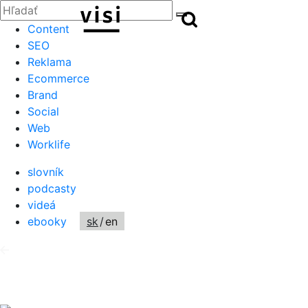
Zatvoriť
Hľadať:
Hľadať
Hľadať
Content
SEO
Reklama
Ecommerce
Brand
Social
Web
Worklife
slovník
podcasty
videá
ebooky
sk
/
en