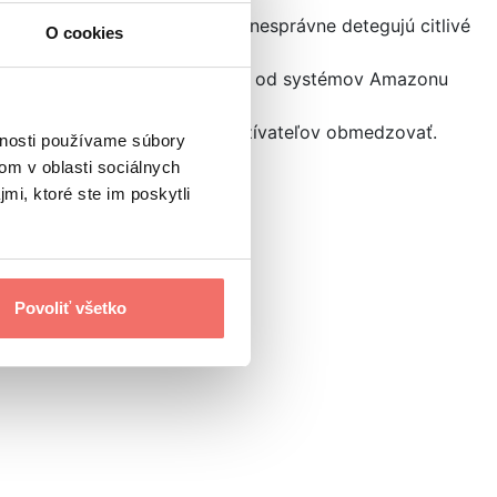
neškodné otázky, ak v nich nesprávne detegujú citlivé
O cookies
túrne a finančne kriticky závislý od systémov Amazonu
ý výkon, čo môže bežných používateľov obmedzovať.
vnosti používame súbory
om v oblasti sociálnych
mi, ktoré ste im poskytli
Povoliť všetko