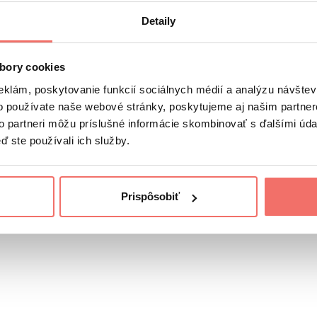
ltrom môžu modely občas odmietnuť odpovedať aj na úplne 
Detaily
ezávislej verejnoprospešnej firmy je Anthropic infraštruk
bory cookies
AI sa Anthropic sústredí skôr na čistý textový výpočtov
eklám, poskytovanie funkcií sociálnych médií a analýzu návšte
o používate naše webové stránky, poskytujeme aj našim partner
to partneri môžu príslušné informácie skombinovať s ďalšími údaj
ď ste používali ich služby.
Prispôsobiť
telligence – AI)