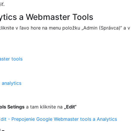
iť.
ytics a Webmaster Tools
kliknite v ľavo hore na menu položku „Admin (Správca)“ a v
ls Setings
a tam kliknite na
„Edit“