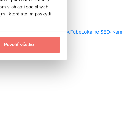
om v oblasti sociálnych
mi, ktoré ste im poskytli
na Instagrame, TikToku, X a YouTube
Lokálne SEO: Kam
Povoliť všetko