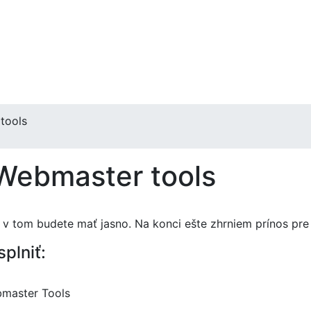
 tools
 Webmaster tools
ď v tom budete mať jasno. Na konci ešte zhrniem prínos pre
plniť:
bmaster Tools