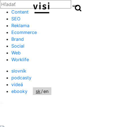
Zatvoriť
Hľadať:
Hľadať
Hľadať
Content
SEO
Reklama
Ecommerce
Brand
Social
Web
Worklife
slovník
podcasty
videá
ebooky
sk
/
en