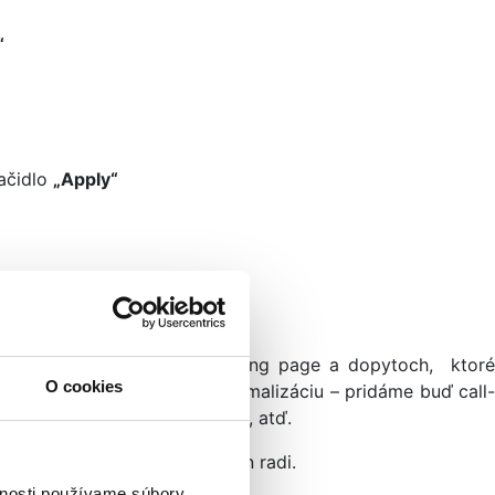
“
lačidlo
„Apply“
 dôležité informácie o landing page a dopytoch, ktor
O cookies
 podniknúť kroky na jej optimalizáciu – pridáme buď call-
ovať nesprávnej landing page, atď.
, tak budeme vo VISIBILITY len radi.
vnosti používame súbory