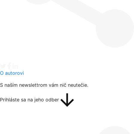
Tweet
Facebook share
Linkedin share
O autorovi
S naším newslettrom vám nič neutečie.
Prihláste sa na jeho odber