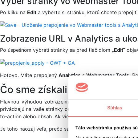
Vyber stránky vo Webmaster Too
Po kliku na
Edit
a vyberte si stránku, ktorú chcete prepoj
Zobrazenie URL v Analytics a uko
Po úspešnom vybratí stránky sa pred tlačidlom
„Edit“
objav
Hotovo. Máte prepojený
Analytics
s
Webmaster Tools.
Poč
Čo sme získali prepojením An
Hlavnou výhodou zobrazenia údajov z
Webamster tool
Súhlas
privádzajú na vaše stránky cennú návštevnosť. Zrazu vidí
to-action alebo obsah. Ak vidíme vysoký preklik z dopytu,
Táto webstránka používa sú
Je toho naozaj veľa, prečo sa oplatí prepojiť si tieto dva
Na prispôsobenie obsahu a r