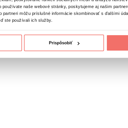
o používate naše webové stránky, poskytujeme aj našim partner
to partneri môžu príslušné informácie skombinovať s ďalšími údaj
ď ste používali ich služby.
yhľadávania
Google ukáže tvorcom, ako ich obsah funguje 
Prispôsobiť