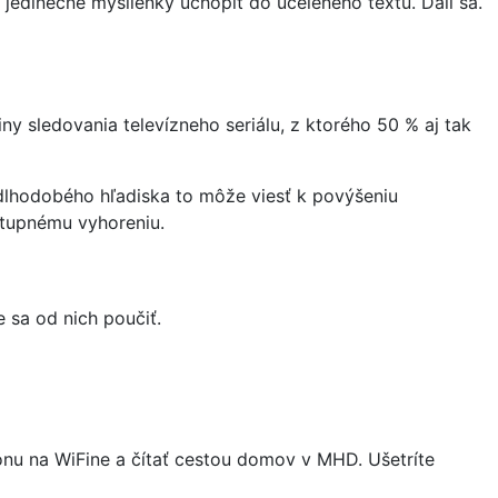
 jedinečné myšlienky uchopiť do uceleného textu. Dali sa.
y sledovania televízneho seriálu, z ktorého 50 % aj tak
 dlhodobého hľadiska to môže viesť k povýšeniu
stupnému vyhoreniu.
e sa od nich poučiť.
fónu na WiFine a čítať cestou domov v MHD. Ušetríte