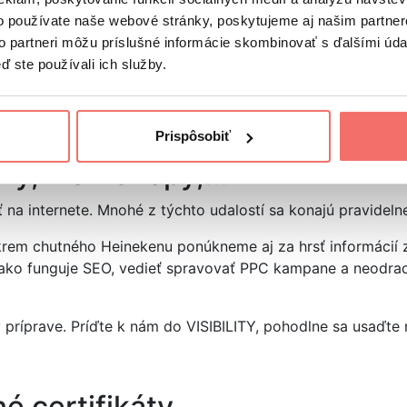
 Zlepšovať svoje rečnícke a líderské zručnosti sa dá aj z
o používate naše webové stránky, poskytujeme aj našim partner
to partneri môžu príslušné informácie skombinovať s ďalšími údaj
vete. Vzdelávanie v rečníckych a organizačných zručnostia
ď ste používali ich služby.
ôžete aj vy. Každý predsa vieme, ako na nás vystúpenie k
 A toto všetko len za minimálny mesačný poplatok.
Prispôsobiť
šky, workshopy,…
ť na internete. Mnohé z týchto udalostí sa konajú pravidel
rem chutného Heinekenu ponúkneme aj za hrsť informácií z
ako funguje SEO, vedieť spravovať PPC kampane a neodradi
 v príprave. Príďte k nám do VISIBILITY, pohodlne sa usaďt
é certifikáty