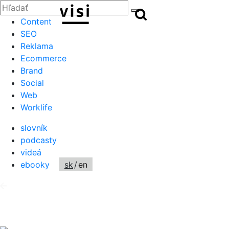
Zatvoriť
Hľadať:
Hľadať
Hľadať
Content
SEO
Reklama
Ecommerce
Brand
Social
Web
Worklife
slovník
podcasty
videá
ebooky
sk
/
en