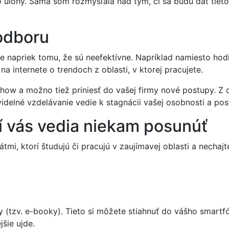
o úlohy. Sama som rozmýšľala nad tým, či sa budú dať tieto
 odboru
 napriek tomu, že sú neefektívne. Napríklad namiesto hodin
na internete o trendoch z oblasti, v ktorej pracujete.
-how a možno tiež priniesť do vašej firmy nové postupy. Z
videlné vzdelávanie vedie k stagnácii vašej osobnosti a po
orí vás vedia niekam posunúť
mi, ktorí študujú či pracujú v zaujímavej oblasti a nechajt
hy (tzv. e-booky). Tieto si môžete stiahnuť do vášho smart
šie ujde.