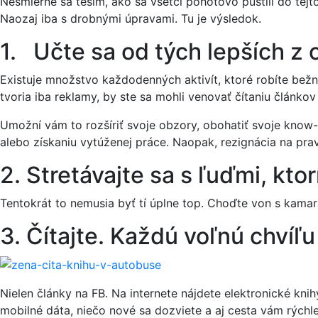
Nesmierne sa teším, ako sa všetci pohotovo pustili do tejt
Naozaj iba s drobnými úpravami. Tu je výsledok.
1. Učte sa od tých lepších z
Existuje množstvo každodenných aktivít, ktoré robíte bežne
tvoria iba reklamy, by ste sa mohli venovať čítaniu článkov 
Umožní vám to rozšíriť svoje obzory, obohatiť svoje know
alebo získaniu vytúženej práce. Naopak, rezignácia na pra
2. Stretávajte sa s ľuďmi, kt
Tentokrát to nemusia byť tí úplne top. Choďte von s kamarát
3. Čítajte. Každú voľnú chvíľu
Nielen články na FB. Na internete nájdete elektronické kni
mobilné dáta, niečo nové sa dozviete a aj cesta vám rýchlej