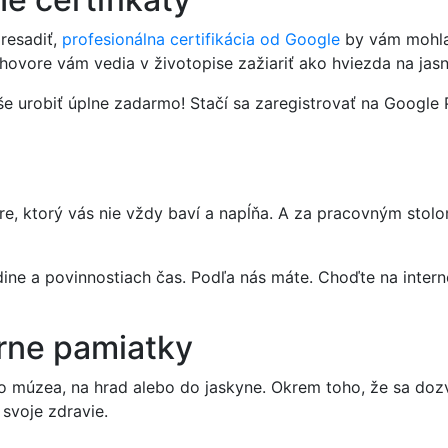
presadiť,
profesionálna certifikácia od Google
by vám mohla 
ohovore vám vedia v životopise zažiariť ako hviezda na jas
e urobiť úplne zadarmo! Stačí sa zaregistrovať na Google P
e, ktorý vás nie vždy baví a napĺňa. A za pracovným stol
ine a povinnostiach čas. Podľa nás máte. Choďte na interne
úrne pamiatky
o múzea, na hrad alebo do jaskyne. Okrem toho, že sa dozvi
 svoje zdravie.