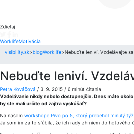
Zdieľaj
Tweet
Facebook share
Linkedin share
Worklife
Motivácia
visibility.sk
>
blog
Worklife
>
Nebuďte leniví. Vzdelávajte sa 
Nebuďte leniví. Vzdeláva
Petra Kováčová
/
3. 9. 2015
/
6 minút čítania
Vzdelávanie nikdy nebolo dostupnejšie. Dnes máte okolo seb
by ste mali určite od zajtra vyskúšať?
Na našom
workshope Pivo po 5, ktorý prebehol minulý tý
Ja som im za to sľúbila, že ich rady zhrniem do hotového 