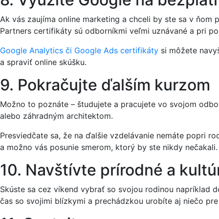
Ak vás zaujíma online marketing a chceli by ste sa v ňom 
Partners certifikáty sú odborníkmi veľmi uznávané a pri p
Google Analytics či Google Ads certifikáty
si môžete navyš
a spraviť online skúšku.
9. Pokračujte ďalším kurzom
Možno to poznáte – študujete a pracujete vo svojom odbor
alebo záhradným architektom.
Presviedčate sa, že na ďalšie vzdelávanie nemáte popri rod
a možno vás posunie smerom, ktorý by ste nikdy nečakali.
10. Navštívte prírodné a kult
Skúste sa cez víkend vybrať so svojou rodinou napríklad d
čas so svojimi blízkymi a prechádzkou urobíte aj niečo pre