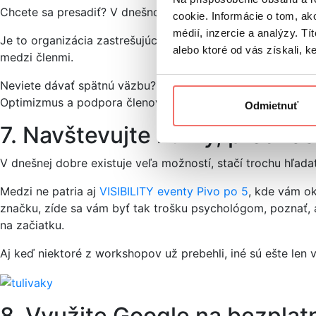
Chcete sa presadiť? V dnešnom svete veľmi cenná komodita.
cookie. Informácie o tom, ak
médií, inzercie a analýzy. Tí
Je to organizácia zastrešujúca rečnícke kluby po celom s
alebo ktoré od vás získali, ke
medzi členmi.
Neviete dávať spätnú väzbu? To vôbec nevadí. Vzdelávať m
Optimizmus a podpora členov vám pomôžu trému prekonať.
Odmietnuť
7. Navštevujte kurzy, predná
V dnešnej dobre existuje veľa možností, stačí trochu hľada
Medzi ne patria aj
VISIBILITY eventy Pivo po 5
, kde vám ok
značku, zíde sa vám byť tak trošku psychológom, poznať, 
na začiatku.
Aj keď niektoré z workshopov už prebehli, iné sú ešte len
8. Využite Google na bezplatn