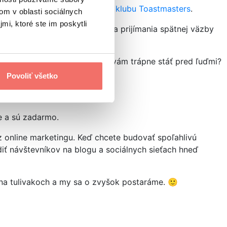
adarmo. Stačí začať chodiť
do klubu Toastmasters
.
om v oblasti sociálnych
mi, ktoré ste im poskytli
ch prebieha pomocou dávania a prijímania spätnej väzby
olegu či kamaráta vplýva. Je vám trápne stáť pred ľuďmi?
Povoliť všetko
ne a sú zadarmo.
 online marketingu. Keď chcete budovať spoľahlivú
ť návštevníkov na blogu a sociálnych sieťach hneď
e na tulivakoch a my sa o zvyšok postaráme. 🙂