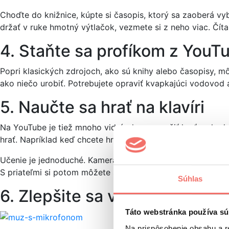
Choďte do knižnice, kúpte si časopis, ktorý sa zaoberá vyb
držať v ruke hmotný výtlačok, vezmete si z neho viac. Čítan
4. Staňte sa profíkom z YouTu
Popri klasických zdrojoch, ako sú knihy alebo časopisy, mô
ako niečo urobiť. Potrebujete opraviť kvapkajúci vodovod
5. Naučte sa hrať na klavíri
Na YouTube je tiež mnoho videí, ako sa naučiť hrať na hu
hrať. Napríklad keď chcete hrať na klavíri, zadajte
„taylor s
Učenie je jednoduché. Kamera vo videu je natočená na kláve
S priateľmi si potom môžete spríjemniť večery pri vínku ale
Súhlas
6. Zlepšite sa v prezentovaní
Táto webstránka používa sú
Na prispôsobenie obsahu a r