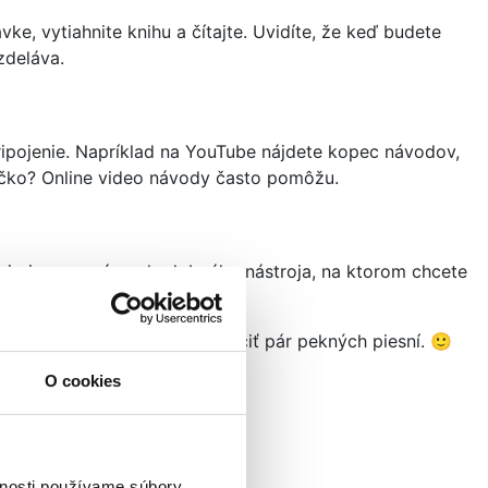
e, vytiahnite knihu a čítajte. Uvidíte, že keď budete
zdeláva.
pripojenie. Napríklad na YouTube nájdete kopec návodov,
ričko? Online video návody často pomôžu.
nej piesne a názov hudobného nástroja, na ktorom chcete
akovať. Takto sa dá ľahko naučiť pár pekných piesní. 🙂
O cookies
vnosti používame súbory