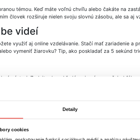
ranou témou. Keď máte voľnú chvíľu alebo čakáte na zastávk
ím človek rozširuje nielen svoju slovnú zásobu, ale sa aj v
be videí
žete využiť aj online vzdelávanie. Stačí mať zariadenie a 
 alebo vymeniť žiarovku? Tip, ako poskladať za 5 sekúnd t
dobný nástroj. Zadajte do vyhľadávania názov vašej obľúbe
wift style piano“
a hneď vyskočí množstvo náučných videí.
sy a stačí len sledovať, ktorú klávesu stlačia a to isté op
bo si len tak zahrať pre radosť.
Detaily
 pred ľuďmi
bory cookies
eklám, poskytovanie funkcií sociálnych médií a analýzu návšte