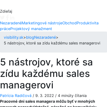
Zdieľaj
Tweet
Facebook share
Linkedin share
Nezaradené
Marketingové nástroje
Obchod
Produktivita
práce
Projektový manažment
visibility.sk
>
blog
Nezaradené
>
5 nástrojov, ktoré sa zídu každému sales managerovi
5 nástrojov, ktoré sa
zídu každému sales
managerovi
Patrícia Radičová
/
9. 3. 2022
/
4 minúty čítania
Pracovné dni sales managera môžu byť v mnohých
smeroch nepredvídateľné, náročné na komunikáciu,