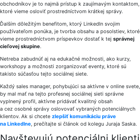
obchodníkov je to najmä prístup k zaujímavým kontaktom,
ktoré vieme osloviť prostredníctvom krátkej správy.
Ďalším dôležitým benefitom, ktorý LinkedIn svojim
používateľom ponúka, je tvorba obsahu a posolstiev, ktoré
vieme prostredníctvom príspevkov dostať k tej
správnej
cieľovej skupine
.
Netreba zabudnúť aj na edukačné možnosti, ako kurzy,
workshopy a možnosti zorganizovať eventy, ktoré sú
takisto súčasťou tejto sociálnej siete.
Každý sales manager, pohybujúci sa aktívne v online svete,
by mal mať na tejto profesnej sociálnej sieti správne
vyplnený profil, aktívne pridávať kvalitný obsah
a cez osobné správy oslovovať vybraných potenciálnych
klientov. Ak si chcete
zlepšiť komunikáciu práve
na LinkedIne
, prečítajte si článok od kolegu Juraja Saska.
Navštevujú potenciálni klienti