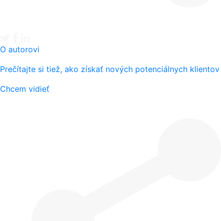
Tweet
Facebook share
Linkedin share
O autorovi
Prečítajte si tiež, ako získať nových potenciálnych klientov
Chcem vidieť