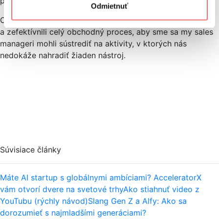
práce, ale aj pri delegovaní úloh na tím, ktorý riadite.
Odmietnuť
Cieľom všetkých nástrojov je, aby nám uľahčili
a zefektívnili celý obchodný proces, aby sme sa my sales
manageri mohli sústrediť na aktivity, v ktorých nás
nedokáže nahradiť žiaden nástroj.
Súvisiace články
Máte AI startup s globálnymi ambíciami? AcceleratorX
vám otvorí dvere na svetové trhy
Ako stiahnuť video z
YouTubu (rýchly návod)
Slang Gen Z a Alfy: Ako sa
dorozumieť s najmladšími generáciami?