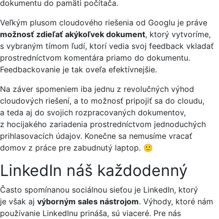
dokumentu do pamäti počítača.
Veľkým plusom cloudového riešenia od Googlu je práve
možnosť zdieľať akýkoľvek dokument
, ktorý vytvoríme,
s vybraným tímom ľudí, ktorí vedia svoj feedback vkladať
prostredníctvom komentára priamo do dokumentu.
Feedbackovanie je tak oveľa efektívnejšie.
Na záver spomeniem iba jednu z revolučných výhod
cloudových riešení, a to možnosť pripojiť sa do cloudu,
a teda aj do svojich rozpracovaných dokumentov,
z hocijakého zariadenia prostredníctvom jednoduchých
prihlasovacích údajov. Konečne sa nemusíme vracať
domov z práce pre zabudnutý laptop. 🙂
LinkedIn náš každodenný
Často spomínanou sociálnou sieťou je LinkedIn, ktorý
je však aj
výborným sales nástrojom
. Výhody, ktoré nám
používanie LinkedInu prináša, sú viaceré. Pre nás