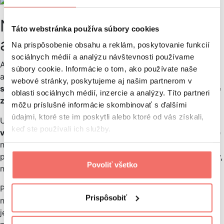
Nástroje na riadenie
Táto webstránka používa súbory cookies
a plánovanie projektov
Na prispôsobenie obsahu a reklám, poskytovanie funkcií
sociálnych médií a analýzu návštevnosti používame
Ak sa váš obchodný proces úspešne blíži do finále
súbory cookie. Informácie o tom, ako používate naše
alebo je už úspešne uzavretý, budete určite potrebovať
webové stránky, poskytujeme aj našim partnerom v
spoľahlivý nástroj, ktorý vám pomôže naplánovať ľudské
oblasti sociálnych médií, inzercie a analýzy. Títo partneri
zdroje
, rozdeliť úlohy tímu a naplánovať deadliny aktivít.
môžu príslušné informácie skombinovať s ďalšími
údajmi, ktoré ste im poskytli alebo ktoré od vás získali,
U nás v agentúre používame
na mieru našim potrebám
keď ste používali ich služby.
vytvorený nástroj PS tool
, ktorý využívajú na dennej báze
najmä obchodníci a projektoví manažéri. PS tool nám
poskytuje prehľadnú evidenciu našich klientov a projektov,
Povoliť všetko
na ktorých pracujeme.
Podobných nástrojov v online prostredí nájdete určite
Prispôsobiť
nespočetné množstvo. Jedným z najznámejších
je napríklad
Asana
, ktorá vám pomôže s plánovaním vašej