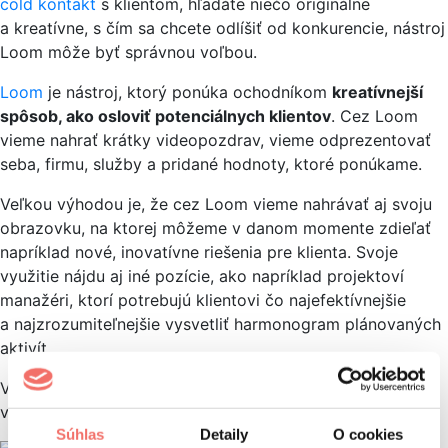
cold kontakt
s klientom, hľadáte niečo originálne
a kreatívne, s čím sa chcete odlíšiť od konkurencie, nástroj
Loom môže byť správnou voľbou.
Loom
je nástroj, ktorý ponúka ochodníkom
kreatívnejší
spôsob, ako osloviť potenciálnych klientov
. Cez Loom
vieme nahrať krátky videopozdrav, vieme odprezentovať
seba, firmu, služby a pridané hodnoty, ktoré ponúkame.
Veľkou výhodou je, že cez Loom vieme nahrávať aj svoju
obrazovku, na ktorej môžeme v danom momente zdieľať
napríklad nové, inovatívne riešenia pre klienta. Svoje
využitie nájdu aj iné pozície, ako napríklad projektoví
manažéri, ktorí potrebujú klientovi čo najefektívnejšie
a najzrozumiteľnejšie vysvetliť harmonogram plánovaných
aktivít.
Využitie nástroja Loom je naozaj pestré a jeho vyskúšanie
v praxi určite stojí za to.
Súhlas
Detaily
O cookies