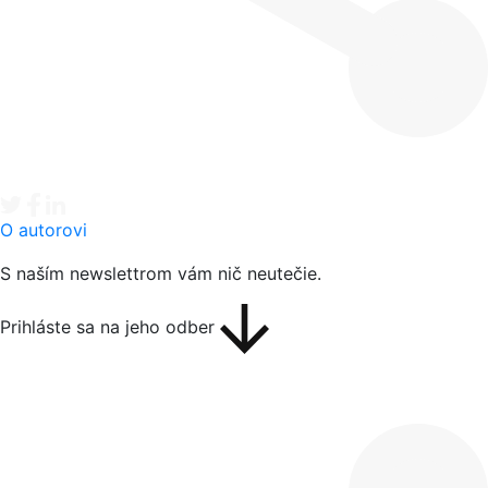
Tweet
Facebook share
Linkedin share
O autorovi
S naším newslettrom vám nič neutečie.
Prihláste sa na jeho odber