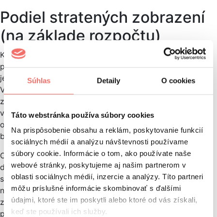
Podiel stratených zobrazení
(na základe rozpočtu)
Keďže sa táto metrika týka rozpočtu, tak je dostupná len
pre úroveň Kampane. Ide o veľmi podobnú metriku, ako
je podiel stratených zobrazení na základe Ad Ranku.
Súhlas
Detaily
O cookies
Vyjadruje však % zobrazení, na ktoré ste sa mohli
zobraziť, ale na základe rozpočtu, ktorý ste si stanovili sa
vaše reklamy nezobrazovali tak často. Vaše kampane sú
Táto webstránka používa súbory cookies
obmedzené rozpočtom a nedosahujú tak plný výkon, aký
Na prispôsobenie obsahu a reklám, poskytovanie funkcií
by mohli.
sociálnych médií a analýzu návštevnosti používame
súbory cookie. Informácie o tom, ako používate naše
Odporúčaním je si zhodnotiť, či je pre vás kampaň
webové stránky, poskytujeme aj našim partnerom v
dostatočne rentabilná a či spĺňa ciele, ktoré ste si
oblasti sociálnych médií, inzercie a analýzy. Títo partneri
stanovili. Ak áno, tak rozpočet odporúčam určite navýšiť
môžu príslušné informácie skombinovať s ďalšími
najlepšie na takú hodnotu, aby podiel stratených
údajmi, ktoré ste im poskytli alebo ktoré od vás získali,
zobrazení na základe rozpočtu bol 0 %. Vtedy využívate
keď ste používali ich služby.
potenciál vášho rozpočtu naplno.