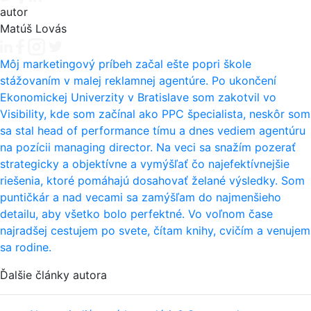
autor
Matúš Lovás
Môj marketingový príbeh začal ešte popri škole
stážovaním v malej reklamnej agentúre. Po ukončení
Ekonomickej Univerzity v Bratislave som zakotvil vo
Visibility, kde som začínal ako PPC špecialista, neskôr som
sa stal head of performance tímu a dnes vediem agentúru
na pozícii managing director. Na veci sa snažím pozerať
strategicky a objektívne a vymýšľať čo najefektívnejšie
riešenia, ktoré pomáhajú dosahovať želané výsledky. Som
puntičkár a nad vecami sa zamýšľam do najmenšieho
detailu, aby všetko bolo perfektné. Vo voľnom čase
najradšej cestujem po svete, čítam knihy, cvičím a venujem
sa rodine.
Ďalšie články autora