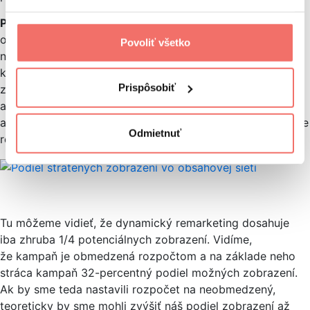
Príklad
: Keďže vyššie spomínané kampane nie sú
obmedzené rozpočtom a ich podiel stratených zobrazení
Povoliť všetko
na základe rozpočtu je 0 %, pridali sme ako príklad
kampaň zameranú na dynamický remarketing. Tá sa
Prispôsobiť
zobrazuje v obsahovej sieti Google, preto sme pridali
aj ďalšie stĺpce, ako sú podiel zobrazení v obsahovej sieti
a podiel stratených zobrazení v obsahovej sieti na základe
Odmietnuť
rozpočtu.
Tu môžeme vidieť, že dynamický remarketing dosahuje
iba zhruba 1/4 potenciálnych zobrazení. Vidíme,
že kampaň je obmedzená rozpočtom a na základe neho
stráca kampaň 32-percentný podiel možných zobrazení.
Ak by sme teda nastavili rozpočet na neobmedzený,
teoreticky by sme mohli zvýšiť náš podiel zobrazení až