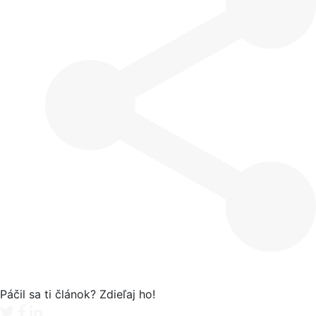
Páčil sa ti článok? Zdieľaj ho!
Tweet
Facebook share
Linkedin share