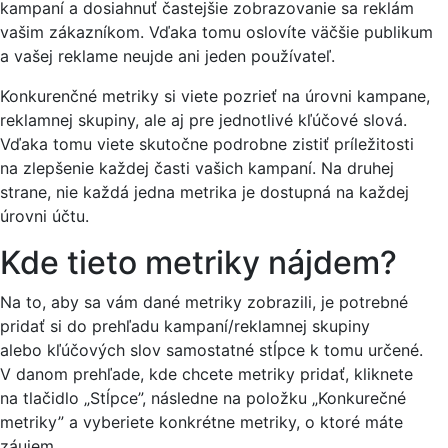
kampaní a dosiahnuť častejšie zobrazovanie sa reklám
vašim zákazníkom. Vďaka tomu oslovíte väčšie publikum
a vašej reklame neujde ani jeden používateľ.
Konkurenčné metriky si viete pozrieť na úrovni kampane,
reklamnej skupiny, ale aj pre jednotlivé kľúčové slová.
Vďaka tomu viete skutočne podrobne zistiť príležitosti
na zlepšenie každej časti vašich kampaní. Na druhej
strane, nie každá jedna metrika je dostupná na každej
úrovni účtu.
Kde tieto metriky nájdem?
Na to, aby sa vám dané metriky zobrazili, je potrebné
pridať si do prehľadu kampaní/reklamnej skupiny
alebo kľúčových slov samostatné stĺpce k tomu určené.
V danom prehľade, kde chcete metriky pridať, kliknete
na tlačidlo „Stĺpce”, následne na položku „Konkurečné
metriky” a vyberiete konkrétne metriky, o ktoré máte
záujem.