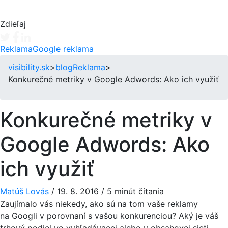
Zdieľaj
Tweet
Facebook share
Linkedin share
Reklama
Google reklama
visibility.sk
>
blog
Reklama
>
Konkurečné metriky v Google Adwords: Ako ich využiť
Konkurečné metriky v
Google Adwords: Ako
ich využiť
Matúš Lovás
/
19. 8. 2016
/
5 minút čítania
Zaujímalo vás niekedy, ako sú na tom vaše reklamy
na Googli v porovnaní s vašou konkurenciou? Aký je váš
trhový podiel vo vyhľadávacej alebo v obsahovej sieti