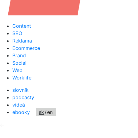
Content
SEO
Reklama
Ecommerce
Brand
Social
Web
Worklife
slovník
podcasty
videá
ebooky
sk
/
en