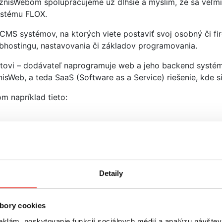
 S BiznisWebom spolupracujeme už dlhšie a myslím, že sa v
ystému FLOX.
 CMS systémov, na ktorých viete postaviť svoj osobný či f
ebhostingu, nastavovania či základov programovania.
ntovi – dodávateľ naprogramuje web a jeho backend systém
sWeb, a teda SaaS (Software as a Service) riešenie, kde s
m napríklad tieto:
Detaily
stémov. Väčšina z nich ponúka testovaciu verziu zadarmo, 
bory cookies
eklám, poskytovanie funkcií sociálnych médií a analýzu návšte