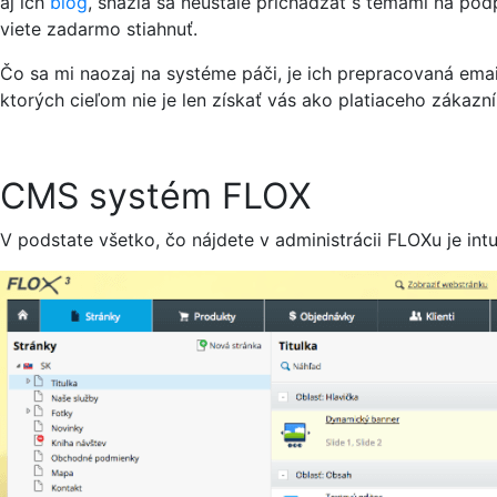
aj ich
blog
, snažia sa neustále prichádzať s témami na pod
viete zadarmo stiahnuť.
Čo sa mi naozaj na systéme páči, je ich prepracovaná ema
ktorých cieľom nie je len získať vás ako platiaceho zákazní
CMS systém FLOX
V podstate všetko, čo nájdete v administrácii FLOXu je in