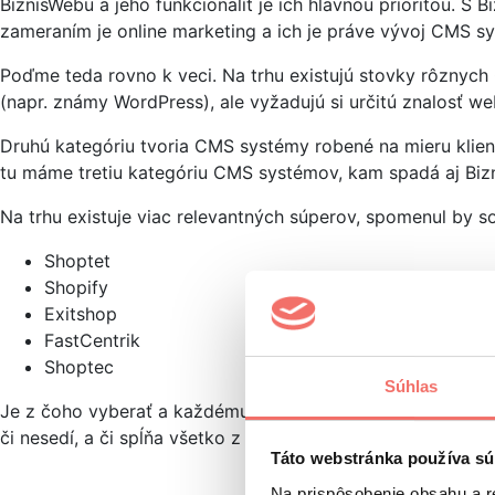
BiznisWebu a jeho funkcionalít je ich hlavnou prioritou.
zameraním je online marketing a ich je práve vývoj CMS s
Poďme teda rovno k veci. Na trhu existujú stovky rôznych
(napr. známy WordPress), ale vyžadujú si určitú znalosť w
Druhú kategóriu tvoria CMS systémy robené na mieru klie
tu máme tretiu kategóriu CMS systémov, kam spadá aj Bizni
Na trhu existuje viac relevantných súperov, spomenul by so
Shoptet
Shopify
Exitshop
FastCentrik
Shoptec
Súhlas
Je z čoho vyberať a každému odporúčam pozrieť si viac sy
či nesedí, a či spĺňa všetko z pohľadu funkcionality.
Táto webstránka používa sú
Na prispôsobenie obsahu a r