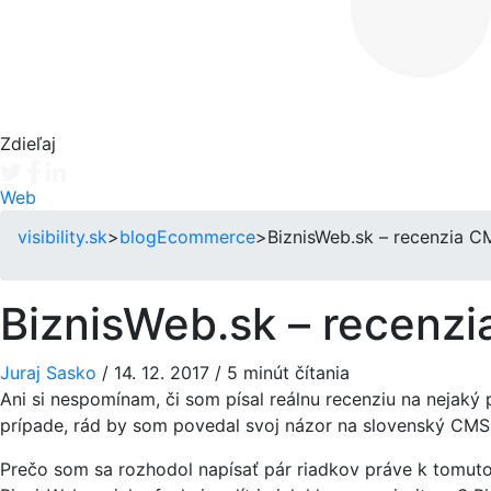
Zdieľaj
Tweet
Facebook share
Linkedin share
Web
visibility.sk
>
blog
Ecommerce
>
BiznisWeb.sk – recenzia 
BiznisWeb.sk – recenz
Juraj Sasko
/
14. 12. 2017
/
5 minút čítania
Ani si nespomínam, či som písal reálnu recenziu na nejak
prípade, rád by som povedal svoj názor na slovenský CM
Prečo som sa rozhodol napísať pár riadkov práve k tomuto 