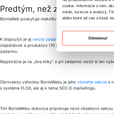
cookie. Informácie o tom, ak
Predtým, než začnete
médií, inzercie a analýzy. Tí
alebo ktoré od vás získali, ke
BiznisWeb poskytuje niekoľko základných balíčkov (cenové 
Odmietnuť
K dispozícii je aj
verzia zadarmo
(demo verzia platených ba
objednávok a produktov (10 produktov a 100 objednávok me
zadarmo.
Registrácia je na „dva kliky“ a pri zadarmo verzii si len 
Obrovskou výhodou BiznisWebu je jeho
obsiahla sekcia
s n
v systéme FLOX, ale aj k téme SEO či marketingu.
Tím BiznisWebu dokonca pripravuje novú obsahovú sekciu „