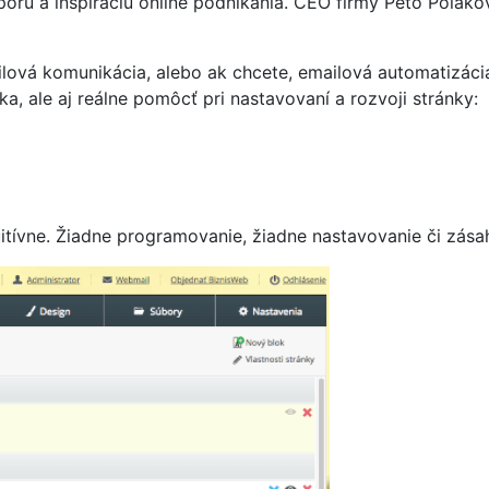
poru a inšpiráciu online podnikania. CEO firmy Peťo Polak
ilová komunikácia, alebo ak chcete, emailová automatizáci
ka, ale aj reálne pomôcť pri nastavovaní a rozvoji stránky:
tuitívne. Žiadne programovanie, žiadne nastavovanie či zás