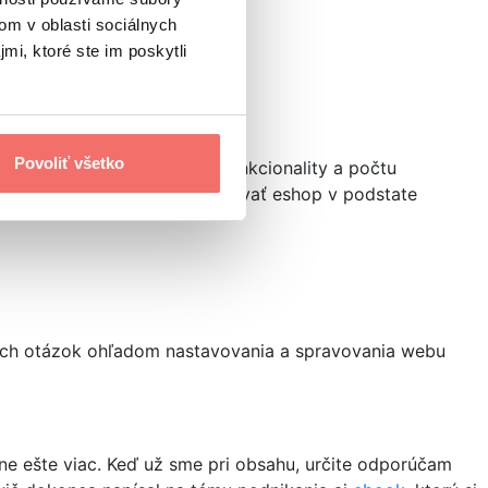
om v oblasti sociálnych
mi, ktoré ste im poskytli
Povoliť všetko
oje obmedzenia z pohľadu funkcionality a počtu
e to fajn cesta, ako naštartovať eshop v podstate
ých otázok ohľadom nastavovania a spravovania webu
ne ešte viac. Keď už sme pri obsahu, určite odporúčam