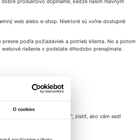
eľmi dobre produktovo dopĺňame, keďže naším hlavným
iremný web alebo e-shop. Niektoré sú voľne dostupné
 presne podľa požiadaviek a potrieb klienta. No a potom
i webové riešenie v podstate dlhodobo prenajímate.
O cookies
kde si môžete CMS „ohmatať“, zistiť, ako vám sedí
vnosti používame súbory