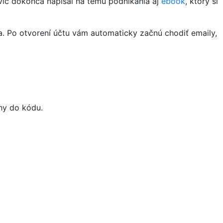
ovič dokonca napísal na tému podnikania aj
ebook
, ktorý si
a. Po otvorení účtu vám automaticky začnú chodiť emaily,
ahy do kódu.