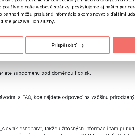
o používate naše webové stránky, poskytujeme aj našim partner
to partneri môžu príslušné informácie skombinovať s ďalšími údaj
ď ste používali ich služby.
zvýhodnenia sú pri dlhších predplateniach):
Prispôsobiť
líčkov je zadarmo na 15 + 15 dní), ktorá má prirodzene sv
sačne). Ak však začínate a idete na to postupne, možno j
vyberiete subdoménu pod doménou flox.sk.
ávodmi a FAQ, kde nájdete odpoveď na väčšinu prirodzen
slovník eshopara“, takže užitočných informácií tam pribud