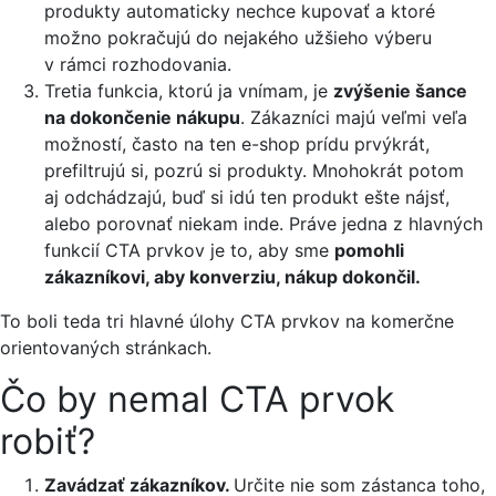
produkty automaticky nechce kupovať a ktoré
možno pokračujú do nejakého užšieho výberu
v rámci rozhodovania.
Tretia funkcia, ktorú ja vnímam, je
zvýšenie šance
na dokončenie nákupu
. Zákazníci majú veľmi veľa
možností, často na ten e-shop prídu prvýkrát,
prefiltrujú si, pozrú si produkty. Mnohokrát potom
aj odchádzajú, buď si idú ten produkt ešte nájsť,
alebo porovnať niekam inde. Práve jedna z hlavných
funkcií CTA prvkov je to, aby sme
pomohli
zákazníkovi, aby konverziu, nákup dokončil.
To boli teda tri hlavné úlohy CTA prvkov na komerčne
orientovaných stránkach.
Čo by nemal CTA prvok
robiť?
Zavádzať zákazníkov.
Určite nie som zástanca toho,