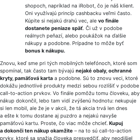
shopoch, napríklad na iRobot, čo je náš klient.
Oni využívajú princíp cashbacku veľmi často.
Kúpite si nejakú drahú vec, ale
vo finále
dostanete peniaze späť
. Či už v podobe
reálnych peňazí, alebo poukážok na ďalšie
nákupy a podobne. Prípadne to môže byť
bonus k nákupu.
Znovu, keď sme pri tých mobilných telefónoch, ktoré som
spomínal, tak často tam bývajú
nejaké obaly, ochranné
kryty, pamäťová karta
a podobne. Sú to znovu veci, ktoré
dokážu jednotlivé produkty medzi sebou rozlíšiť v podobe
call-to-action prvkov. Vo finále pomôžu tomu človeku, aby
nákup dokončil, lebo tam vidí zvýšenú hodnotu: nekupuje
si len mobil, ale že je v akcii, že tá akcia trvá len dnes
a ešte k tomu dostane aj puzdro a nejakú navyše
pamäťovú kartu. Proste, čo viac môže chcieť.
Kupuj
a dokonči ten nákup okamžite
– na to sú call-to-action
prvky, ktoré sa snažia človeka presvedčiť, aby neodišiel