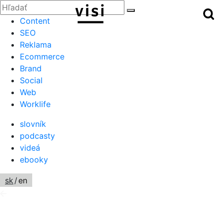
Zatvoriť
Hľadať:
Hľ
Hľadať
Menu
Content
SEO
Reklama
Ecommerce
Brand
Social
Web
Worklife
slovník
podcasty
videá
ebooky
sk
/
en