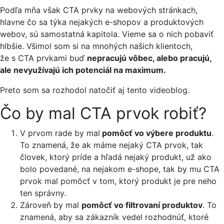
Podľa mňa však CTA prvky na webových stránkach,
hlavne čo sa týka nejakých e-shopov a produktových
webov, sú samostatná kapitola. Vieme sa o nich pobaviť
hlbšie. Všimol som si na mnohých našich klientoch,
že s CTA prvkami buď
nepracujú vôbec, alebo pracujú,
ale nevyužívajú ich potenciál na maximum.
Preto som sa rozhodol natočiť aj tento videoblog.
Čo by mal CTA prvok robiť?
V prvom rade by mal
pomôcť vo výbere produktu
.
To znamená, že ak máme nejaký CTA prvok, tak
človek, ktorý príde a hľadá nejaký produkt, už ako
bolo povedané, na nejakom e-shope, tak by mu CTA
prvok mal pomôcť v tom, ktorý produkt je pre neho
ten správny.
Zároveň by mal
pomôcť vo filtrovaní produktov
. To
znamená, aby sa zákazník vedel rozhodnúť, ktoré