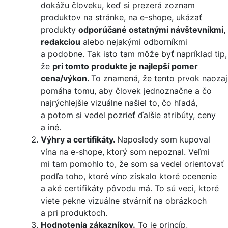
dokážu človeku, keď si prezerá zoznam
produktov na stránke, na e-shope, ukázať
produkty
odporúčané ostatnými návštevníkmi,
redakciou
alebo nejakými odborníkmi
a podobne. Tak isto tam môže byť napríklad tip,
že
pri tomto produkte je najlepší pomer
cena/výkon.
To znamená, že tento prvok naozaj
pomáha tomu, aby človek jednoznačne a čo
najrýchlejšie vizuálne našiel to, čo hľadá,
a potom si vedel pozrieť ďalšie atribúty, ceny
a iné.
Výhry a certifikáty.
Naposledy som kupoval
vína na e-shope, ktorý som nepoznal. Veľmi
mi tam pomohlo to, že som sa vedel orientovať
podľa toho, ktoré víno získalo ktoré ocenenie
a aké certifikáty pôvodu má. To sú veci, ktoré
viete pekne vizuálne stvárniť na obrázkoch
a pri produktoch.
Hodnotenia zákazníkov.
To je princíp,