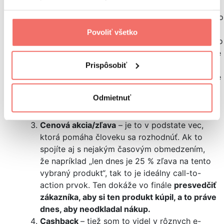
dostupný“ a podobne. Tu si naozaj treba dať
pozor na to, aby ste nezavádzali zákazníkov. To
je presne to, čo som povedal predtým:
call-to-
Povoliť všetko
action prvok by nemal zákazníkov zavádzať
. To
znamená, že treba uvádzať pravdivé informácie
a nedávať automaticky k všetkým produktom,
Prispôsobiť
že je ich posledných 5 kusov na sklade a reálne
ich máte, koľko potrebujete.
Je to naozaj
Odmietnuť
na zváženie a zamyslenie sa nad etikou
podnikania.
Cenová akcia/zľava
– je to v podstate vec,
ktorá pomáha človeku sa rozhodnúť. Ak to
spojíte aj s nejakým časovým obmedzením,
že napríklad „len dnes je 25 % zľava na tento
vybraný produkt“, tak to je ideálny call-to-
action prvok. Ten dokáže vo finále
presvedčiť
zákazníka, aby si ten produkt kúpil, a to práve
dnes, aby neodkladal nákup.
Cashback
– tiež som to videl v rôznych e-