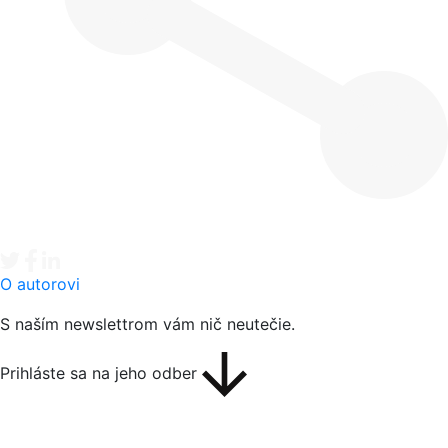
Tweet
Facebook share
Linkedin share
O autorovi
S naším newslettrom vám nič neutečie.
Prihláste sa na jeho odber