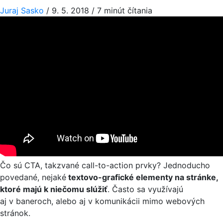
Juraj Sasko
/
9. 5. 2018
/
7 minút čítania
Čo sú CTA, takzvané call-to-action prvky? Jednoducho
povedané, nejaké
textovo-grafické elementy na stránke,
ktoré majú k niečomu slúžiť
. Často sa využívajú
aj v baneroch, alebo aj v komunikácii mimo webových
stránok.