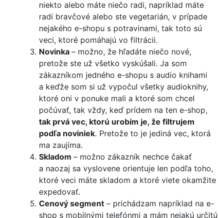
niekto alebo máte niečo radi, napríklad máte
radi bravčové alebo ste vegetarián, v prípade
nejakého e-shopu s potravinami, tak toto sú
veci, ktoré pomáhajú vo filtrácii.
Novinka
– možno, že hľadáte niečo nové,
pretože ste už všetko vyskúšali. Ja som
zákazníkom jedného e-shopu s audio knihami
a keďže som si už vypočul všetky audioknihy,
ktoré oni v ponuke mali a ktoré som chcel
počúvať, tak vždy, keď prídem na ten e-shop,
tak prvá vec, ktorú urobím je, že filtrujem
podľa noviniek
. Pretože to je jediná vec, ktorá
ma zaujíma.
Skladom
– možno zákazník nechce čakať
a naozaj sa vyslovene orientuje len podľa toho,
ktoré veci máte skladom a ktoré viete okamžite
expedovať.
Cenový segment
– prichádzam napríklad na e-
shop s mobilnými telefónmi a mám nejakú určitú