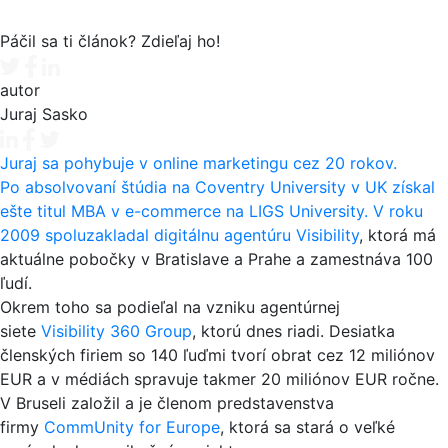
Páčil sa ti článok? Zdieľaj ho!
Tweet
Facebook share
Linkedin share
autor
Juraj Sasko
Juraj sa pohybuje v online marketingu cez 20 rokov.
Po absolvovaní štúdia na Coventry University v UK získal
ešte titul MBA v e-commerce na LIGS University. V roku
2009 spoluzakladal digitálnu agentúru
Visibility
, ktorá má
aktuálne pobočky v Bratislave a Prahe a zamestnáva 100
ľudí.
Okrem toho sa podieľal na vzniku agentúrnej
siete
Visibility 360 Group
, ktorú dnes riadi. Desiatka
členských firiem so 140 ľuďmi tvorí obrat cez 12 miliónov
EUR a v médiách spravuje takmer 20 miliónov EUR ročne.
V Bruseli založil a je členom predstavenstva
firmy
CommUnity for Europe
, ktorá sa stará o veľké