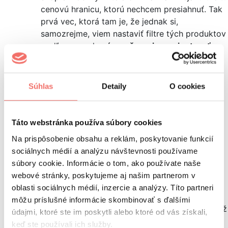
cenovú hranicu, ktorú nechcem presiahnuť. Tak
prvá vec, ktorá tam je, že jednak si,
samozrejme, viem nastaviť filtre tých produktov
podľa ceny, ale
zároveň sa viem orientovať
podľa nejakých call-to-action prvkov
. Vďaka
nim vidím, že tento produkt je do 150 eur
a zároveň je vhodný aj pre začínajúcich ľudí
Súhlas
Detaily
O cookies
alebo starších seniorov, keď chcem kupovať
mobil pre babku alebo pre dedka.
Táto webstránka používa súbory cookies
CTA prvky, ktoré zvyšujú šance na dokončenie
Na prispôsobenie obsahu a reklám, poskytovanie funkcií
nákupu
sociálnych médií a analýzu návštevnosti používame
Časové obmedzenie
– či už dostupnosti toho
súbory cookie. Informácie o tom, ako používate naše
produktu, alebo toho, keď má zníženú cenu.
webové stránky, poskytujeme aj našim partnerom v
Znovu, ideálna vec, ktorá sa dá stvárniť
oblasti sociálnych médií, inzercie a analýzy. Títo partneri
do nejakého call-to-action prvku.
môžu príslušné informácie skombinovať s ďalšími
Posledné kusy
– často sa využíva niečo ako „už
údajmi, ktoré ste im poskytli alebo ktoré od vás získali,
len 5 kusov na sklade“, „produkt už nebude
keď ste používali ich služby.