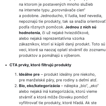
na ktorom je postavených mnoho služieb
na internete typu „porovnávače cien“
a podobne. Jednoducho, tí ľudia, keď nevedia,
nepoznajú tie produkty, tak sa snažia orientovať
podľa rôznych pomôcok.
Jednou z nich sú
hodnotenia
, či už nejaké hviezdičkové,
alebo nejaká reprezentatívna vzorka
zákazníkov, ktorí si kúpili daný produkt. Toto sú
veci, ktoré sa naozaj oplatí stvárniť do zoznamu
produktov a pomáhajú s výberom.
CTA prvky, ktoré filtrujú produkty
Ideálne pre
– produkt ideálny pre niekoho,
pre manželské páry, pre rodiny s deťmi atď.
Bio, eko/kategorizácia
– nálepka „bio“, „eko“
alebo nejaká iná kategorizácia, ktorú vieme
stvárniť a ktorá môže človeku pomôcť
vyfiltrovať tie produkty, ktoré hľadá. Ak ste