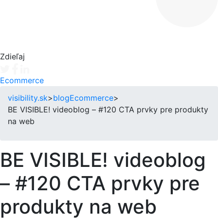
Zdieľaj
Tweet
Facebook share
Linkedin share
Ecommerce
visibility.sk
>
blog
Ecommerce
>
BE VISIBLE! videoblog – #120 CTA prvky pre produkty
na web
BE VISIBLE! videoblog
– #120 CTA prvky pre
produkty na web