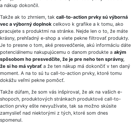
a nákup dokončil.
Takže ak to zhrniem, tak
call-to-action prvky sú výborná
vec a výborný doplnok
celkovo k grafike a k tomu, ako
pracujete s produktmi na stránke. Nejde len o to, že máte
krásny, prehľadný e-shop a viete pekne filtrovať produkty.
Je to presne o tom, aké presvedčenie, akú informáciu dáte
potenciálnemu nakupujúcemu o danom produkte a
akým
spôsobom ho presvedčíte, že je pre neho ten správny,
že si ho má vybrať
a že ten nákup má dokončiť v ten daný
moment. A na to sú tu call-to-action prvky, ktoré tomu
dokážu veľmi pekne pomôcť.
Takže dúfam, že som vás inšpiroval, že ak na vašich e-
shopoch, produktových stránkach produktové call-to-
action prvky ešte nevyužívate, tak sa možno skúsite
zamyslieť nad niektorými z tých, ktoré som dnes
spomenul.