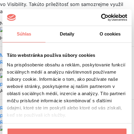
vo Visibility. Takúto príležitosť som samozrejme využil
a som veľmi rád, že môžem byť súčasťou Visi tímu!
Najnovší článok
Adam
Súhlas
Detaily
O cookies
Hoblík
Možnosti A/B testovania Facebook & Google Ads
Táto webstránka používa súbory cookies
Reklama
Facebook reklama
Google reklama
Na prispôsobenie obsahu a reklám, poskytovanie funkcií
moje články
sociálnych médií a analýzu návštevnosti používame
súbory cookie. Informácie o tom, ako používate naše
webové stránky, poskytujeme aj našim partnerom v
Adam Hoblík
oblasti sociálnych médií, inzercie a analýzy. Títo partneri
môžu príslušné informácie skombinovať s ďalšími
údajmi, ktoré ste im poskytli alebo ktoré od vás získali,
Reklamy na YouTube v roku 2023: Aké máme možnosti
keď ste používali ich služby.
platenej reklamy?
Reklama
YouTube