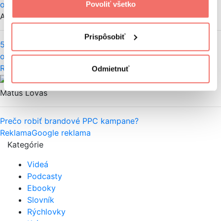
Povoliť všetko
Adam Hoblík
Prispôsobiť
5 najčastejších chýb v nastaveniach reklamy, ktoré
objavujú naši PPC špecialisti
Reklama
Google reklama
Odmietnuť
Adam Hoblík,
Matúš Lovás
Prečo robiť brandové PPC kampane?
Reklama
Google reklama
Kategórie
Videá
Podcasty
Ebooky
Slovník
Rýchlovky