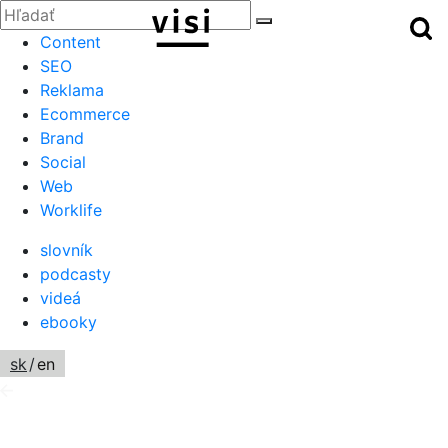
Zatvoriť
Hľadať:
Hľ
Hľadať
Menu
Content
SEO
Reklama
Ecommerce
Brand
Social
Web
Worklife
slovník
podcasty
videá
ebooky
sk
/
en