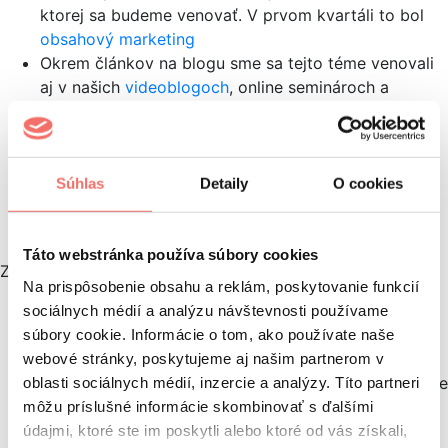
ktorej sa budeme venovať. V prvom kvartáli to bol
obsahový marketing
Okrem článkov na blogu sme sa tejto téme venovali
aj v našich
videoblogoch
, online seminároch a
newslettri
Na túto tému sme prednášali aj na viacerých
konferenciách a školeniach
Veľký úspech mal aj ebook, v ktorom sme zhrnuli
Súhlas
Detaily
O cookies
všetky články a uzavreli tak celý kvartál. Stiahlo si
ho takmer 700 ľudí
Táto webstránka používa súbory cookies
Zmenili sme aj spôsob ako písať články:
Na prispôsobenie obsahu a reklám, poskytovanie funkcií
Zamerali sme sa na komplexné články, ktoré idú
sociálnych médií a analýzu návštevnosti používame
viac do hĺbky a nadväzujú na seba
súbory cookie. Informácie o tom, ako používate naše
V článkoch pôsobíme osobnejšie, dávame do nich
webové stránky, poskytujeme aj našim partnerom v
viac zo seba a chceme v čitateľoch vyvolávať emócie
oblasti sociálnych médií, inzercie a analýzy. Títo partneri
Infografiky už nevytvárame samostatne, ale sú
môžu príslušné informácie skombinovať s ďalšími
súčasťou článkov, aby získali hlbší kontext
údajmi, ktoré ste im poskytli alebo ktoré od vás získali,