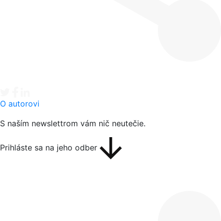
Tweet
Facebook share
Linkedin share
O autorovi
S naším newslettrom vám nič neutečie.
Prihláste sa na jeho odber