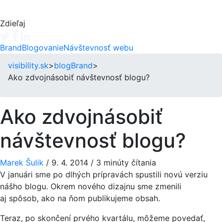
Zdieľaj
Tweet
Facebook share
Linkedin share
Brand
Blogovanie
Návštevnosť webu
visibility.sk
>
blog
Brand
>
Ako zdvojnásobiť návštevnosť blogu?
Ako zdvojnásobiť
návštevnosť blogu?
Marek Šulik
/
9. 4. 2014
/
3 minúty čítania
V januári sme po dlhých prípravách spustili novú verziu
nášho blogu. Okrem nového dizajnu sme zmenili
aj spôsob, ako na ňom publikujeme obsah.
Teraz, po skončení prvého kvartálu, môžeme povedať,