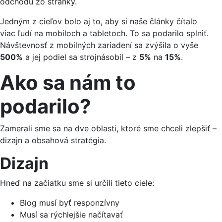
odchodu zo stránky.
Jedným z cieľov bolo aj to, aby si naše články čítalo
viac ľudí na mobiloch a tabletoch. To sa podarilo splniť.
Návštevnosť z mobilných zariadení sa zvýšila o vyše
500%
a jej podiel sa strojnásobil – z
5%
na
15%
.
Ako sa nám to
podarilo?
Zamerali sme sa na dve oblasti, ktoré sme chceli zlepšiť –
dizajn a obsahová stratégia.
Dizajn
Hneď na začiatku sme si určili tieto ciele:
Blog musí byť responzívny
Musí sa rýchlejšie načítavať