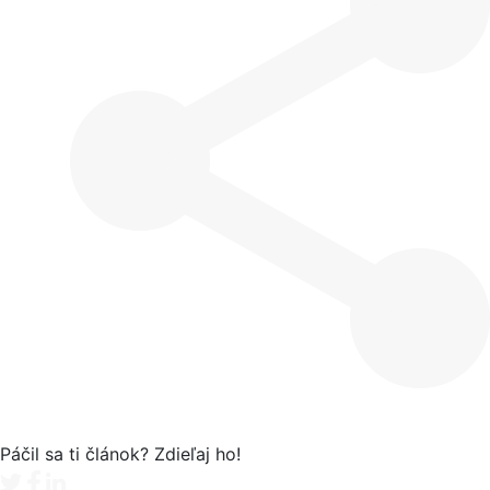
Páčil sa ti článok? Zdieľaj ho!
Tweet
Facebook share
Linkedin share