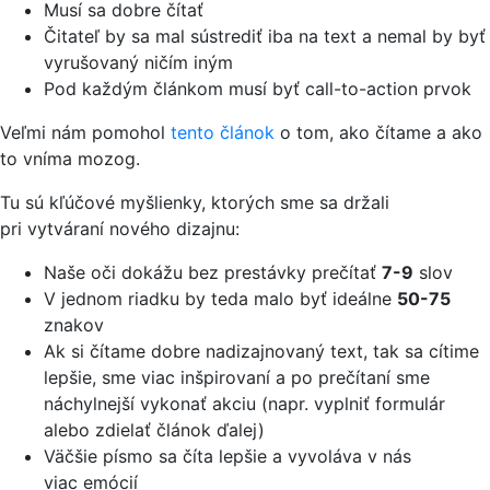
Musí sa dobre čítať
Čitateľ by sa mal sústrediť iba na text a nemal by byť
vyrušovaný ničím iným
Pod každým článkom musí byť call-to-action prvok
Veľmi nám pomohol
tento článok
o tom, ako čítame a ako
to vníma mozog.
Tu sú kľúčové myšlienky, ktorých sme sa držali
pri vytváraní nového dizajnu:
Naše oči dokážu bez prestávky prečítať
7-9
slov
V jednom riadku by teda malo byť ideálne
50-75
znakov
Ak si čítame dobre nadizajnovaný text, tak sa cítime
lepšie, sme viac inšpirovaní a po prečítaní sme
náchylnejší vykonať akciu (napr. vyplniť formulár
alebo zdielať článok ďalej)
Väčšie písmo sa číta lepšie a vyvoláva v nás
viac emócií