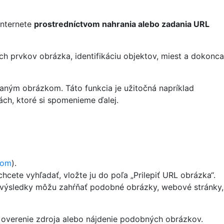
internete
prostredníctvom nahrania alebo zadania URL
ch prvkov obrázka, identifikáciu objektov, miest a dokonca
aným obrázkom. Táto funkcia je užitočná napríklad
hách, ktoré si spomenieme ďalej.
com
).
hcete vyhľadať, vložte ju do poľa „Prilepiť URL obrázka“.
o výsledky môžu zahŕňať podobné obrázky, webové stránky,
ov, overenie zdroja alebo nájdenie podobných obrázkov.