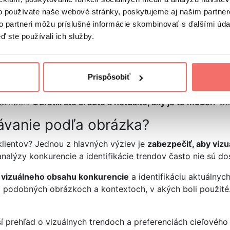
ľa obrázka mali otvoriť ako p
o používate naše webové stránky, poskytujeme aj našim partner
to partneri môžu príslušné informácie skombinovať s ďalšími údaj
ď ste používali ich služby.
, keď potrebujete získať viac informácií na základe vizuá
ete, čo na ňom je zobrazené, môžete tento obrázok nahrať 
Prispôsobiť
cú
identifikovať pamiatky alebo prírodné úkazy
z ich fotogr
brázkoch.
Odfotili ste si auto a netušíte, aký je to model?
Goo
ávanie podľa obrázka?
klientov? Jednou z hlavných výziev je
zabezpečiť, aby vizu
nalýzy konkurencie a identifikácie trendov často nie sú do
 vizuálneho obsahu konkurencie
a identifikáciu aktuálny
 podobných obrázkoch a kontextoch, v akých boli použité. 
 prehľad o vizuálnych trendoch a preferenciách cieľového 