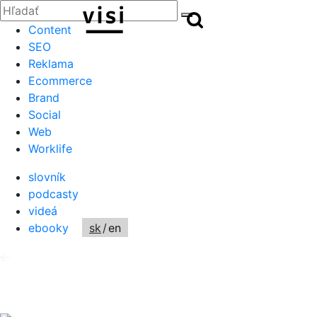
Zatvoriť
Hľadať:
Hľadať
Hľadať
Content
SEO
Reklama
Ecommerce
Brand
Social
Web
Worklife
slovník
podcasty
videá
ebooky
sk
/
en