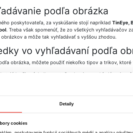
hľadávanie podľa obrázka
ného poskytovateľa, za vyskúšanie stojí napríklad
TinEye, 
ool
. Treba však spomenúť, že zo všetkých vyhľadávačov zat
 obrázkov a môže tak vyhľadávať s vyššou zhodou.
sledky vo vyhľadávaní podľa o
 podľa obrázka, môžete použiť niekoľko tipov a trikov, kto
ytujú lepšie výsledky, pretože algoritmy vyhľadávania môžu
relevantné časti.
Odstránenie zbytočných prvkov alebo
or
e ich všetky. Rôzne uhly pohľadu alebo kvalita môžu prinies
yhľadávanie
Detaily
ruhej strany a zamerať sa na to,
aby sme zvýšili viditeľn
kľúčová, ak chcete zvýšiť viditeľnosť vášho obsahu. Preto 
bory cookies
du SEO
. Ak vás zaujíma, ako svoje obrázky dostať do výsled
eklám, poskytovanie funkcií sociálnych médií a analýzu návšte