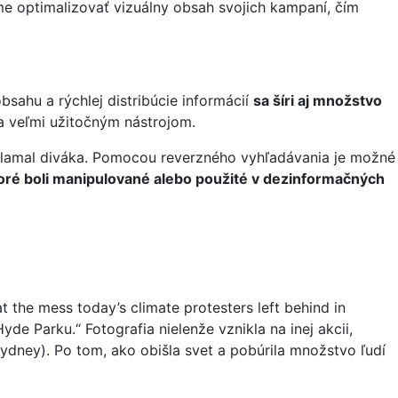
e optimalizovať vizuálny obsah svojich kampaní, čím
sahu a rýchlej distribúcie informácií
sa šíri aj množstvo
a veľmi užitočným nástrojom.
y klamal diváka. Pomocou reverzného vyhľadávania je možné
ktoré boli manipulované alebo použité v dezinformačných
 the mess today’s climate protesters left behind in
yde Parku.“ Fotografia nielenže vznikla na inej akcii,
ydney). Po tom, ako obišla svet a pobúrila množstvo ľudí