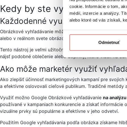
Kedy by ste vyhľadávanie pod
cookie. Informácie o tom, ak
médií, inzercie a analýzy. Tí
Každodenné využitie
alebo ktoré od vás získali, ke
Obrázkové vyhľadávanie môžete využiť v mnohých situáciách
alebo v reálnom svete obrázok, ktorý vás zaujme, ale nevi
Odmietnuť
Tento nástroj je veľmi užitočný pre cestovateľov, ktorí ch
nájsť podobné oblečenie alebo doplnky, ktoré videli na o
Ako môže marketér využiť vyhľad
Ako zlepšiť účinnosť marketingových kampaní pre svojich 
a efektívne oslovovali cieľové publikum. Tradičné metódy a
Využiť možno Google Obrázkové vyhľadávanie
na analýzu
používané v kampaniach konkurencie a získať informácie o
vizuálne prvky sú populárne a efektívne v jeho odvetví.
Použitím Google vyhľadávania podľa obrázka získame hlbší