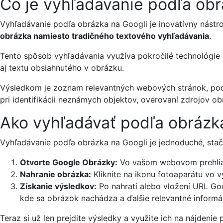
Čo je vyhľadávanie podľa obr
Vyhľadávanie podľa obrázka na Googli je inovatívny nástr
obrázka namiesto tradičného textového vyhľadávania
.
Tento spôsob vyhľadávania využíva pokročilé technológie u
aj textu obsiahnutého v obrázku.
Výsledkom je zoznam relevantných webových stránok, podob
pri identifikácii neznámych objektov, overovaní zdrojov obr
Ako vyhľadávať podľa obrázk
Vyhľadávanie podľa obrázka na Googli je jednoduché, stač
Otvorte Google Obrázky:
Vo vašom webovom prehliad
Nahranie obrázka:
Kliknite na ikonu fotoaparátu vo v
Získanie výsledkov:
Po nahratí alebo vložení URL Go
kde sa obrázok nachádza a ďalšie relevantné informá
Teraz si už len prejdite výsledky a využite ich na nájdeni