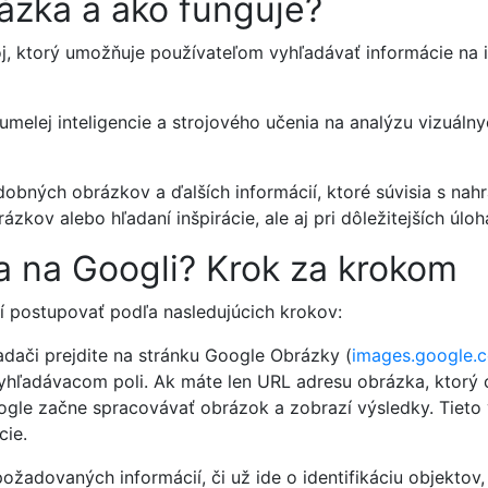
ázka a ako funguje?
oj, ktorý umožňuje používateľom vyhľadávať informácie na 
melej inteligencie a strojového učenia na analýzu vizuálny
ných obrázkov a ďalších informácií, ktoré súvisia s nahr
ázkov alebo hľadaní inšpirácie, ale aj pri dôležitejších úlo
a na Googli? Krok za krokom
í postupovať podľa nasledujúcich krokov:
ači prejdite na stránku Google Obrázky (
images.google.
yhľadávacom poli. Ak máte len URL adresu obrázka, ktorý c
ogle začne spracovávať obrázok a zobrazí výsledky. Tiet
cie.
e požadovaných informácií, či už ide o identifikáciu objekt