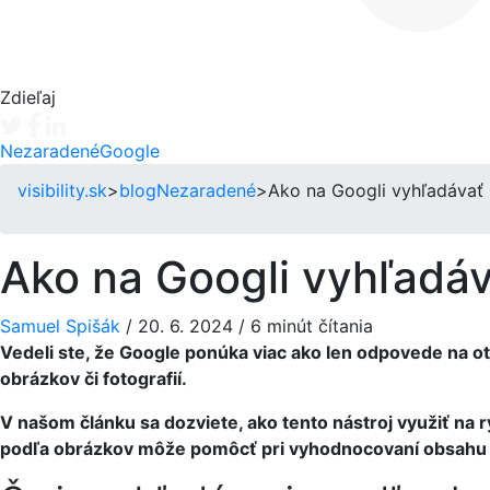
Zdieľaj
Tweet
Facebook share
Linkedin share
Nezaradené
Google
visibility.sk
>
blog
Nezaradené
>
Ako na Googli vyhľadávať
Ako na Googli vyhľadáv
Samuel Spišák
/
20. 6. 2024
/
6 minút čítania
Vedeli ste, že Google ponúka viac ako len odpovede na 
obrázkov či fotografií.
V našom článku sa dozviete, ako tento nástroj využiť na r
podľa obrázkov môže pomôcť pri vyhodnocovaní obsahu n