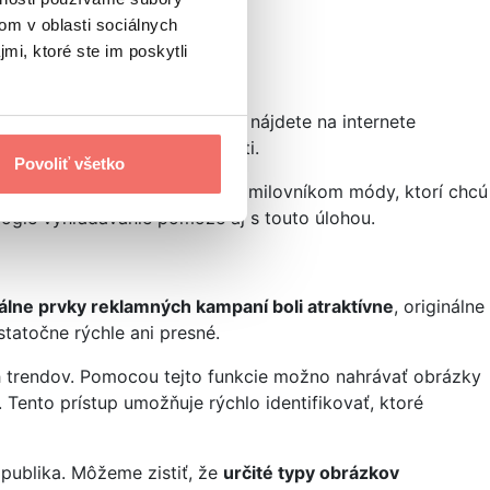
rvé?
om v oblasti sociálnych
mi, ktoré ste im poskytli
lnych podnetov. Ak napríklad nájdete na internete
do Googlu a zistiť podrobnosti.
Povoliť všetko
afií. Rovnako dobre poslúži aj milovníkom módy, ktorí chcú
gle vyhľadávanie pomôže aj s touto úlohou.
álne prvky reklamných kampaní boli atraktívne
, originálne
statočne rýchle ani presné.
ch trendov. Pomocou tejto funkcie možno nahrávať obrázky
Tento prístup umožňuje rýchlo identifikovať, ktoré
publika. Môžeme zistiť, že
určité typy obrázkov