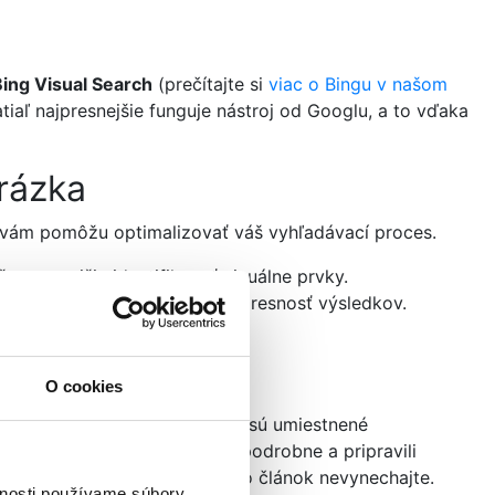
Bing Visual Search
(prečítajte si
viac o Bingu v našom
iaľ najpresnejšie funguje nástroj od Googlu, a to vďaka
brázka
ré vám pomôžu optimalizovať váš vyhľadávací proces.
 presnejšie identifikovať vizuálne prvky.
ezanie obrázka
môže zvýšiť presnosť výsledkov.
ť odlišné výsledky.
O cookies
osť vlastných obrázkov
, ktoré sú umiestnené
sme sa na túto tému pozreli podrobne a pripravili
kov vyhľadávania, určite tento článok nevynechajte.
vnosti používame súbory