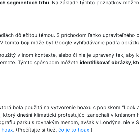
ych segmentoch trhu
. Na základe týchto poznatkov môžem
édiách dôležitou témou. S príchodom ľahko upraviteľného ob
 V tomto boji môže byť Google vyhľadávanie podľa obrázk
použitý v inom kontexte, alebo či nie je upravený tak, ab
internete. Týmto spôsobom môžete
identifikovať obrázky, 
 ktorá bola použitá na vytvorenie hoaxu s popiskom “Look at
, ktorý dnešní klimatickí protestujúci zanechali v krásnom H
otografiu parku s rovnakým menom, avšak v Londýne, nie v S
o hoax
. (Prečítajte si tiež,
čo je to hoax
.)