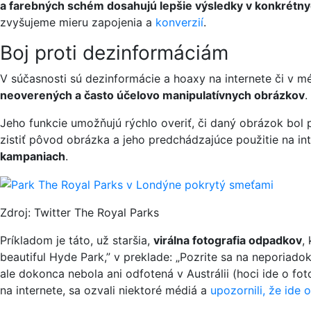
a farebných schém dosahujú lepšie výsledky v konkrétn
zvyšujeme mieru zapojenia a
konverzií
.
Boj proti dezinformáciám
V súčasnosti sú dezinformácie a hoaxy na internete či v m
neoverených a často účelovo manipulatívnych obrázkov
.
Jeho funkcie umožňujú rýchlo overiť, či daný obrázok bol 
zistiť pôvod obrázka a jeho predchádzajúce použitie na 
kampaniach
.
Zdroj: Twitter The Royal Parks
Príkladom je táto, už staršia,
virálna fotografia odpadkov
,
beautiful Hyde Park,” v preklade: „Pozrite sa na neporiadok
ale dokonca nebola ani odfotená v Austrálii (hoci ide o f
na internete, sa ozvali niektoré médiá a
upozornili, že ide 