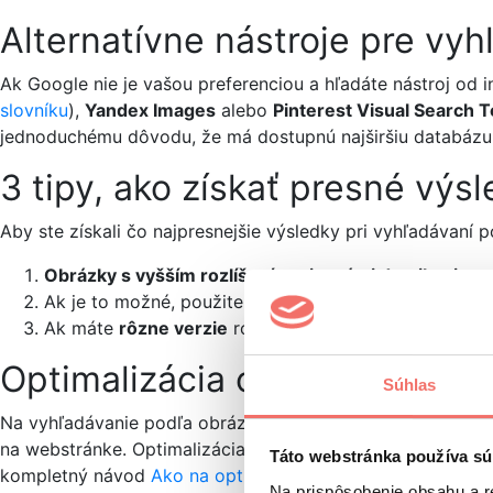
Alternatívne nástroje pre vy
Ak Google nie je vašou preferenciou a hľadáte nástroj od i
slovníku
),
Yandex Images
alebo
Pinterest Visual Search T
jednoduchému dôvodu, že má dostupnú najširšiu databázu
3 tipy, ako získať presné vý
Aby ste získali čo najpresnejšie výsledky pri vyhľadávaní
Obrázky s vyšším rozlíšením a jasnými detailami
posk
Ak je to možné, použite obrázok, ktorý obsahuje iba
Ak máte
rôzne verzie
rovnakého
obrázka
, vyskúšajt
Optimalizácia obrázkov pre v
Súhlas
Na vyhľadávanie podľa obrázka sa ešte môžeme pozrieť z d
na webstránke. Optimalizácia obrázkov pre vyhľadávače je 
Táto webstránka používa sú
kompletný návod
Ako na optimalizáciu obrázkov z pohľa
Na prispôsobenie obsahu a r