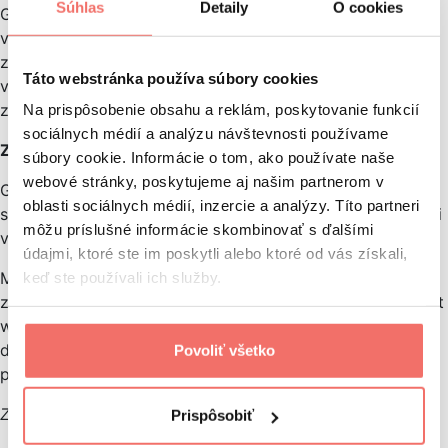
Súhlas
Detaily
O cookies
Google chce výsledky na prvej strane oveľa
viac diverzifikovať. Tým pádom zníži počet výsledkov
z jednej domény na prvej strane. Na ostatných stránkach
Táto webstránka používa súbory cookies
výsledkov budete stále môcť vidieť viaceré výsledky
z jednej domény. (tkzv: „cluster“)
Na prispôsobenie obsahu a reklám, poskytovanie funkcií
sociálnych médií a analýzu návštevnosti používame
Zlepšenie komunikácie s webmastermi
súbory cookie. Informácie o tom, ako používate naše
webové stránky, poskytujeme aj našim partnerom v
Google aj do budúcnosti plánuje zlepšovať komunikáciu
oblasti sociálnych médií, inzercie a analýzy. Títo partneri
s webmastermi aj prostredníctvom detailnejších notifikácii
môžu príslušné informácie skombinovať s ďalšími
v Google Webmaster Tools.
údajmi, ktoré ste im poskytli alebo ktoré od vás získali,
Matt Cutts pripomenul, že Google chce týmito zmenami
keď ste používali ich služby.
zabraňovať používaniu black hat praktík a znížiť tak počet
webmasterov využívajúcich tieto postupy. Google chce
dať možnosť menším a stredným firmám získať dobré
Povoliť všetko
pozície vo vyhľadávaní.
Zdroj:
http://searchengineland.com
Prispôsobiť