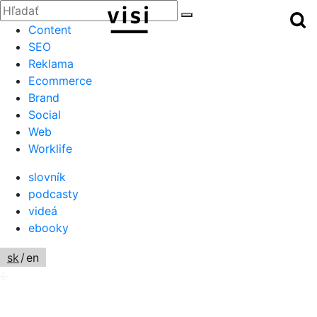
Zatvoriť
Hľadať:
Hľ
Hľadať
Menu
Content
SEO
Reklama
Ecommerce
Brand
Social
Web
Worklife
slovník
podcasty
videá
ebooky
sk
/
en