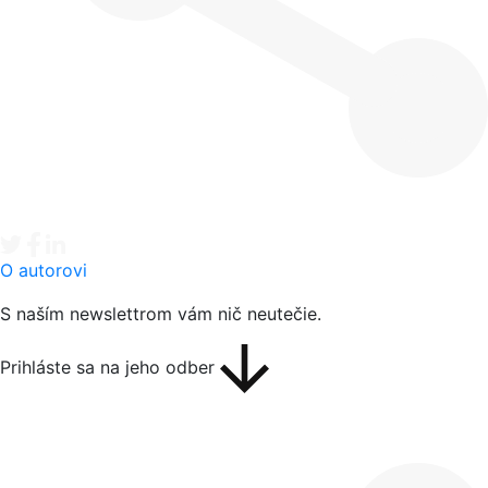
Tweet
Facebook share
Linkedin share
O autorovi
S naším newslettrom vám nič neutečie.
Prihláste sa na jeho odber