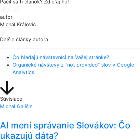
Páčil sa ti článok? Zdieľaj ho!
Tweet
Facebook share
Linkedin share
autor
Michal Královič
Ďalšie články autora
Čo hľadajú návštevníci na Vašej stránke?
Organické návštevy z "not provided" slov v Google
Analytics
Súvisiace
Michal Gališin
AI mení správanie Slovákov: Čo
ukazujú dáta?