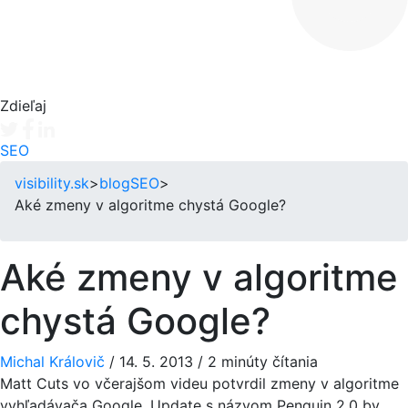
Zdieľaj
Tweet
Facebook share
Linkedin share
SEO
visibility.sk
>
blog
SEO
>
Aké zmeny v algoritme chystá Google?
Aké zmeny v algoritme
chystá Google?
Michal Královič
/
14. 5. 2013
/
2 minúty čítania
Matt Cuts vo včerajšom videu potvrdil zmeny v algoritme
vyhľadávača Google. Update s názvom Penguin 2.0 by