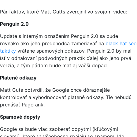
Pár faktov, ktoré Matt Cutts zverejnil vo svojom videu:
Penguin 2.0
Update s interným označením Penguin 2.0 sa bude
rovnako ako jeho predchodca zameriavať na
black hat seo
taktiky
vrátane spamových odkazov. Penguin 2.0 by mal
ísť v odhalovaní podvodných praktík ďalej ako jeho prvá
verzia, a tým pádom bude mať aj väčší dopad.
Platené odkazy
Matt Cuts potvrdil, že Google chce dôraznejšie
kontrolovať a vyhodnocovať platené odkazy. Tie nebudú
prenášať Pagerank!
Spamové dopyty
Google sa bude viac zaoberať dopytmi (kľúčovými
slovami), ktoré sa všeobecne spájajú so spamom. Ide