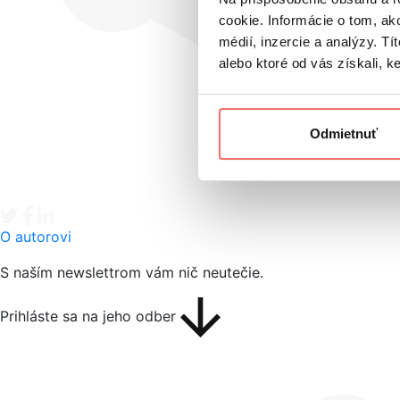
cookie. Informácie o tom, ak
médií, inzercie a analýzy. Tí
alebo ktoré od vás získali, ke
Odmietnuť
Tweet
Facebook share
Linkedin share
O autorovi
S naším newslettrom vám nič neutečie.
Prihláste sa na jeho odber