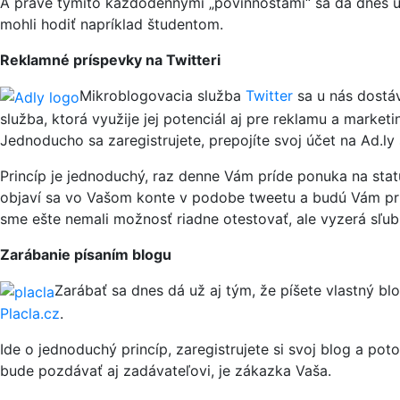
A práve týmito každodennými „povinnosťami“ sa dá dnes už
mohli hodiť napríklad študentom.
Reklamné príspevky na Twitteri
Mikroblogovacia služba
Twitter
sa u nás dostá
služba, ktorá využije jej potenciál aj pre reklamu a market
Jednoducho sa zaregistrujete, prepojíte svoj účet na Ad.ly 
Princíp je jednoduchý, raz denne Vám príde ponuka na sta
objaví sa vo Vašom konte v podobe tweetu a budú Vám pripo
sme ešte nemali možnosť riadne otestovať, ale vyzerá sľubn
Zarábanie písaním blogu
Zarábať sa dnes dá už aj tým, že píšete vlastný b
Placla.cz
.
Ide o jednoduchý princíp, zaregistrujete si svoj blog a p
bude pozdávať aj zadávateľovi, je zákazka Vaša.