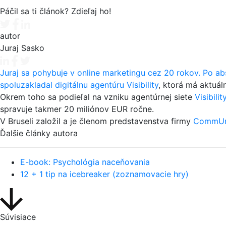
Páčil sa ti článok? Zdieľaj ho!
Tweet
Facebook share
Linkedin share
autor
Juraj Sasko
Juraj sa pohybuje v online marketingu cez 20 rokov. Po ab
spoluzakladal digitálnu agentúru
Visibility
, ktorá má aktuál
Okrem toho sa podieľal na vzniku agentúrnej siete
Visibili
spravuje takmer 20 miliónov EUR ročne.
V Bruseli založil a je členom predstavenstva firmy
CommUni
Ďalšie články autora
E-book: Psychológia naceňovania
12 + 1 tip na icebreaker (zoznamovacie hry)
Súvisiace