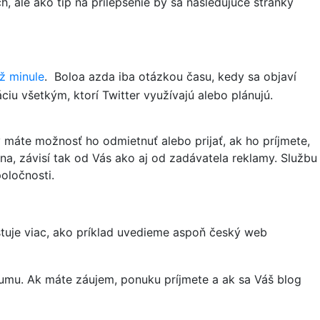
 ale ako tip na prilepšenie by sa nasledujúce stránky
ž minule
. Boloa azda iba otázkou času, kedy sa objaví
áciu všetkým, ktorí Twitter využívajú alebo plánujú.
máte možnosť ho odmietnuť alebo prijať, ak ho príjmete,
a, závisí tak od Vás ako aj od zadávatela reklamy. Službu
oločnosti.
stuje viac, ako príklad uvedieme aspoň český web
 sumu. Ak máte záujem, ponuku príjmete a ak sa Váš blog