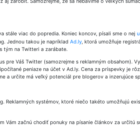
 aj zarobiť. Samozrejme, že sa nebavíme o veľkých sumách,
va stále viac do popredia. Koniec koncov, písali sme o nej
u
ing. Jednou takou je napríklad
Ad.ly
, ktorá umožňuje registr
s tým na Twitteri a zarábate.
tus pre Váš Twitter (samozrejme s reklamným obsahom). Vy 
čítané peniaze na účet v Ad.ly. Cena za príspevky je rôzn
e a určite má veľký potenciál pre blogerov a inzerujúce sp
log. Reklamných systémov, ktoré niečo takéto umožňujú exi
otom Vám začnú chodiť ponuky na písanie článkov za určitú