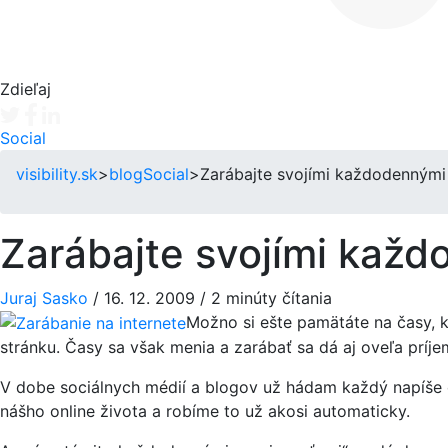
Zdieľaj
Tweet
Facebook share
Linkedin share
Social
visibility.sk
>
blog
Social
>
Zarábajte svojími každodennými 
Zarábajte svojími každ
Juraj Sasko
/
16. 12. 2009
/
2 minúty čítania
Možno si ešte pamätáte na časy, ke
stránku. Časy sa však menia a zarábať sa dá aj oveľa prí
V dobe sociálnych médií a blogov už hádam každý napíše o
nášho online života a robíme to už akosi automaticky.