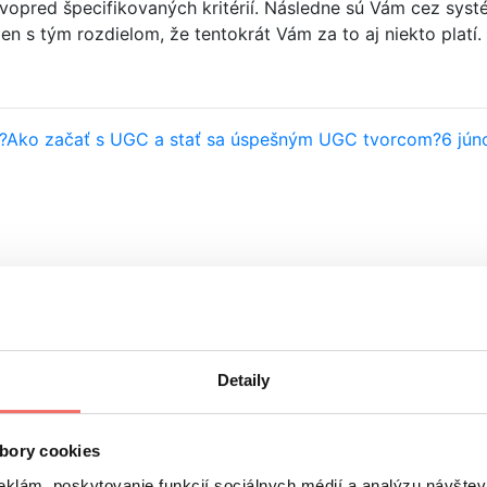
vopred špecifikovaných kritérií. Následne sú Vám cez systé
len s tým rozdielom, že tentokrát Vám za to aj niekto platí.
?
Ako začať s UGC a stať sa úspešným UGC tvorcom?
6 jún
Detaily
bory cookies
eklám, poskytovanie funkcií sociálnych médií a analýzu návšte