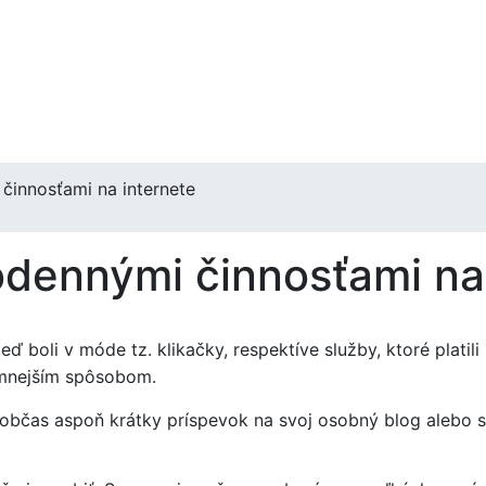
činnosťami na internete
odennými činnosťami na
ď boli v móde tz. klikačky, respektíve služby, ktoré plati
jemnejším spôsobom.
bčas aspoň krátky príspevok na svoj osobný blog alebo si 