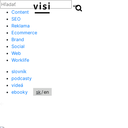
Zatvoriť
Hľadať:
Hľadať
Hľadať
Content
SEO
Reklama
Ecommerce
Brand
Social
Web
Worklife
slovník
podcasty
videá
ebooky
sk
/
en