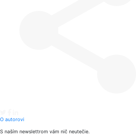
Tweet
Facebook share
Linkedin share
O autorovi
S naším newslettrom vám nič neutečie.