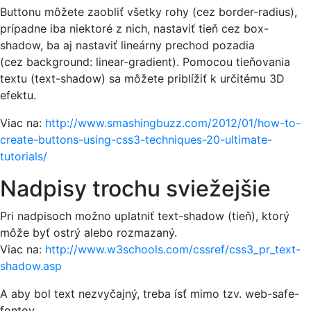
Buttonu môžete zaobliť všetky rohy (cez border-radius),
prípadne iba niektoré z nich, nastaviť tieň cez box-
shadow, ba aj nastaviť lineárny prechod pozadia
(cez background: linear-gradient). Pomocou tieňovania
textu (text-shadow) sa môžete priblížiť k určitému 3D
efektu.
Viac na:
http://www.smashingbuzz.com/2012/01/how-to-
create-buttons-using-css3-techniques-20-ultimate-
tutorials/
Nadpisy trochu sviežejšie
Pri nadpisoch možno uplatniť text-shadow (tieň), ktorý
môže byť ostrý alebo rozmazaný.
Viac na:
http://www.w3schools.com/cssref/css3_pr_text-
shadow.asp
A aby bol text nezvyčajný, treba ísť mimo tzv. web-safe-
fontov.