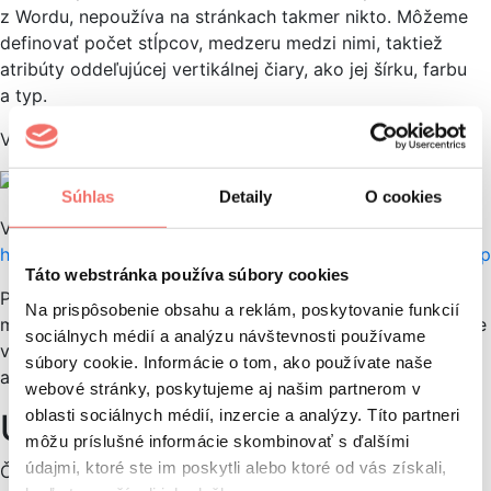
z Wordu, nepoužíva na stránkach takmer nikto. Môžeme
definovať počet stĺpcov, medzeru medzi nimi, taktiež
atribúty oddeľujúcej vertikálnej čiary, ako jej šírku, farbu
a typ.
V praxi to môže vyzerať nejako takto:
Súhlas
Detaily
O cookies
Viac na:
http://www.w3schools.com/css/css3_multiple_columns.asp
Táto webstránka používa súbory cookies
Podobne ako nadpisy či podnadpisy, aj pri bežnom texte
Na prispôsobenie obsahu a reklám, poskytovanie funkcií
môžete siahnuť po inom ako web-safe-fonte. Nezabúdajte
sociálnych médií a analýzu návštevnosti používame
však, že bežného textu je na stránkach väčšinou najviac,
súbory cookie. Informácie o tom, ako používate naše
a tak voľte písmo hlavne s ohľadom na jeho čitateľnosť.
webové stránky, poskytujeme aj našim partnerom v
oblasti sociálnych médií, inzercie a analýzy. Títo partneri
Upozornenie na záver
môžu príslušné informácie skombinovať s ďalšími
údajmi, ktoré ste im poskytli alebo ktoré od vás získali,
Čo dodať na záver? Hlavne to nepreháňajte. Menej