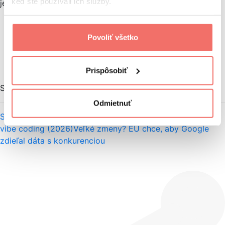
keď ste používali ich služby.
je často viac. A veľa je často gýč.
Povoliť všetko
Prispôsobiť
Súvisiace články
Odmietnuť
Sprievodca A/B testovaním stránok
Najlepšie nástroje pre
vibe coding (2026)
Veľké zmeny? EÚ chce, aby Google
zdieľal dáta s konkurenciou