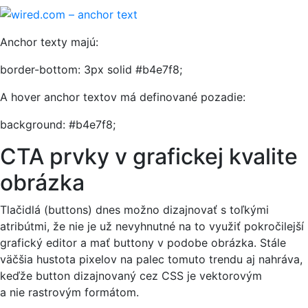
Anchor texty majú:
border-bottom: 3px solid #b4e7f8;
A hover anchor textov má definované pozadie:
background: #b4e7f8;
CTA prvky v grafickej kvalite
obrázka
Tlačidlá (buttons) dnes možno dizajnovať s toľkými
atribútmi, že nie je už nevyhnutné na to využiť pokročilejší
grafický editor a mať buttony v podobe obrázka. Stále
väčšia hustota pixelov na palec tomuto trendu aj nahráva,
keďže button dizajnovaný cez CSS je vektorovým
a nie rastrovým formátom.