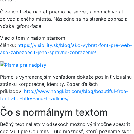
Čiže ich treba nahrať priamo na server, alebo ich volať
zo vzdialeného miesta. Následne sa na stránke zobrazia
vďaka @font-face.
Viac o tom v našom staršom
článku:
https://visibility.sk/blog/ako-vybrat-font-pre-web-
ako-zabezpecit-jeho-spravne-zobrazenie/
Písmo s vyhranenejším vzhľadom dokáže posilniť vizuálnu
stránku korporačnej identity. Zopár ďalších
príkladov:
http://www.hongkiat.com/blog/beautiful-free-
fonts-for-titles-and-headlines/
Čo s normálnym textom
Bežný text naliaty v odsekoch možno výnimočne spestriť
cez Multiple Columns. Túto možnosť, ktorú poznáme skôr