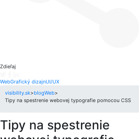
Zdieľaj
Tweet
Facebook share
Linkedin share
Web
Grafický dizajn
UI/UX
visibility.sk
>
blog
Web
>
Tipy na spestrenie webovej typografie pomocou CSS
Tipy na spestrenie