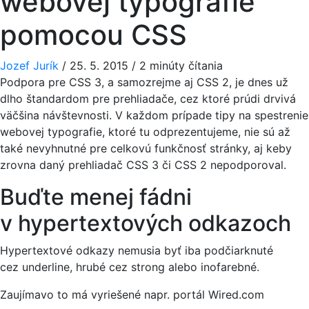
webovej typografie
pomocou CSS
Jozef Jurík
/
25. 5. 2015
/
2 minúty čítania
Podpora pre CSS 3, a samozrejme aj CSS 2, je dnes už
dlho štandardom pre prehliadače, cez ktoré prúdi drvivá
väčšina návštevnosti. V každom prípade tipy na spestrenie
webovej typografie, ktoré tu odprezentujeme, nie sú až
také nevyhnutné pre celkovú funkčnosť stránky, aj keby
zrovna daný prehliadač CSS 3 či CSS 2 nepodporoval.
Buďte menej fádni
v hypertextových odkazoch
Hypertextové odkazy nemusia byť iba podčiarknuté
cez underline, hrubé cez strong alebo inofarebné.
Zaujímavo to má vyriešené napr. portál Wired.com