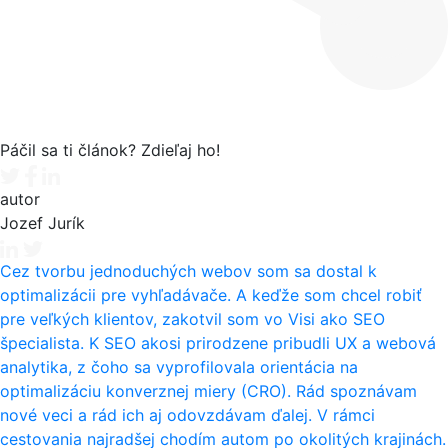
Páčil sa ti článok? Zdieľaj ho!
Tweet
Facebook share
Linkedin share
autor
Jozef Jurík
Cez tvorbu jednoduchých webov som sa dostal k
optimalizácii pre vyhľadávače. A keďže som chcel robiť
pre veľkých klientov, zakotvil som vo Visi ako SEO
špecialista. K SEO akosi prirodzene pribudli UX a webová
analytika, z čoho sa vyprofilovala orientácia na
optimalizáciu konverznej miery (CRO). Rád spoznávam
nové veci a rád ich aj odovzdávam ďalej. V rámci
cestovania najradšej chodím autom po okolitých krajinách.