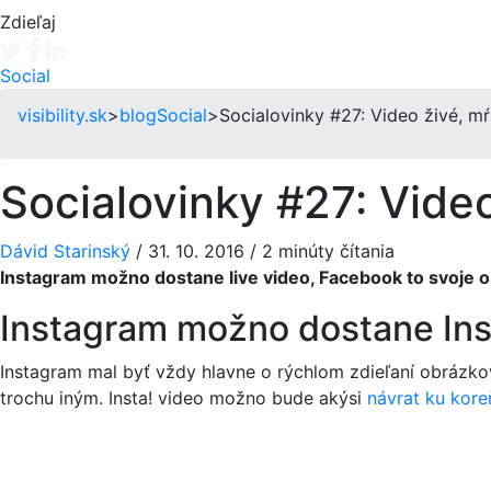
Zdieľaj
Tweet
Facebook share
Linkedin share
Social
visibility.sk
>
blog
Social
>
Socialovinky #27: Video živé, m
Socialovinky #27: Vide
Dávid Starinský
/
31. 10. 2016
/
2 minúty čítania
Instagram možno dostane live video, Facebook to svoje ob
Instagram možno dostane Ins
Instagram mal byť vždy hlavne o rýchlom zdieľaní obrázkov 
trochu iným. Insta! video možno bude akýsi
návrat ku kor