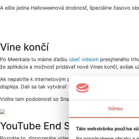
A ešte jedna Halloweenová drobnosť, špeciálne časovo ob
Vine končí
Po Meerkate tu máme ďalšiu
obeť videom
presýteného trhu.
že aplikácia a možnosť pridávať nové Vines končí, avšak u
Ak nepatríte k internetovým pamätníkom či power userom, v
displeja. Dali sa tak vytvárať videá „postrihané“ na viacero 
Vidíte tam podobnosť so Snapchatom či novším Instagram S
Súhlas
YouTube End Screens rieši to,
Táto webstránka používa sú
Poznáte to, dopozeráte video a na posledných 10 sekúnd sa 
Na prispôsobenie obsahu a r