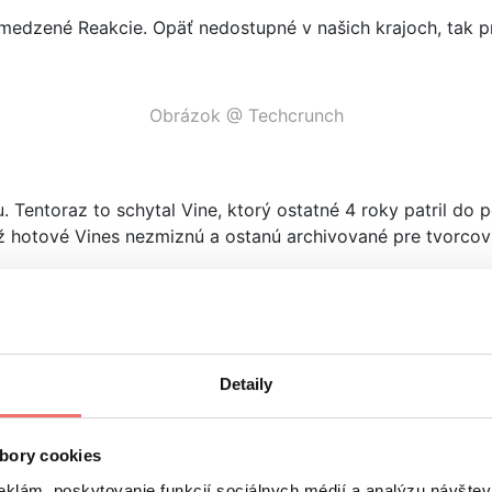
medzené Reakcie. Opäť nedostupné v našich krajoch, tak p
Obrázok @ Techcrunch
 Tentoraz to schytal Vine, ktorý ostatné 4 roky patril do p
ž hotové Vines nezmiznú a ostanú archivované pre tvorcov 
edzte, že Vine dokázal jednoducho vyrábať krátke videoslu
častí, napr. do príbehov.
tories? Dobre vidíte, práve to sú vrahovia tejto služby… 
Detaily
 čo tvorcovia museli doteraz r
bory cookies
na obrazovke zjaví screen s výberom ďalších videí autora, k
eklám, poskytovanie funkcií sociálnych médií a analýzu návšte