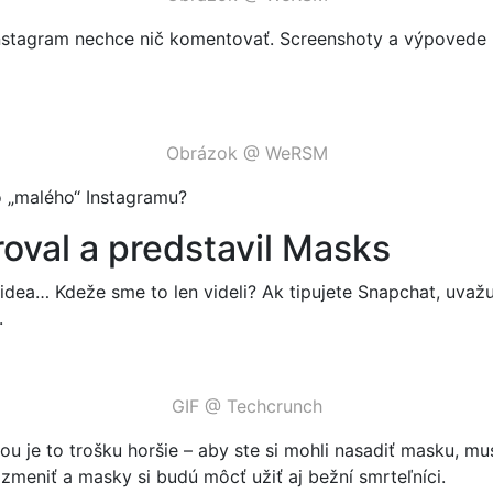
Instagram nechce nič komentovať. Screenshoty a výpovede ni
Obrázok @ WeRSM
do „malého“ Instagramu?
oval a predstavil Masks
videa… Kdeže sme to len videli? Ak tipujete Snapchat, uvaž
.
GIF @ Techcrunch
sťou je to trošku horšie – aby ste si mohli nasadiť masku, 
meniť a masky si budú môcť užiť aj bežní smrteľníci.