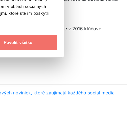
om v oblasti sociálnych
mi, ktoré ste im poskytli
 fungovať aj na mobiloch, čo je v 2016 kľúčové.
Povoliť všetko
ových noviniek, ktoré zaujímajú každého social media