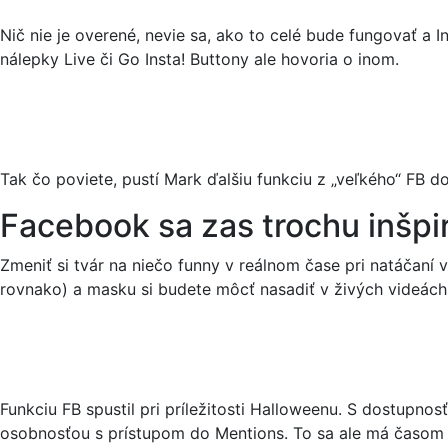
Nič nie je overené, nevie sa, ako to celé bude fungovať a 
nálepky Live či Go Insta! Buttony ale hovoria o inom.
Tak čo poviete, pustí Mark ďalšiu funkciu z „veľkého“ FB 
Facebook sa zas trochu inšpir
Zmeniť si tvár na niečo funny v reálnom čase pri natáčaní 
rovnako) a masku si budete môcť nasadiť v živých videách
Funkciu FB spustil pri príležitosti Halloweenu. S dostupno
osobnosťou s prístupom do Mentions. To sa ale má časom z