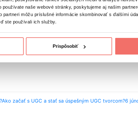
z Anotácie.
Doteraz.
o používate naše webové stránky, poskytujeme aj našim partner
to partneri môžu príslušné informácie skombinovať s ďalšími údaj
ď ste používali ich služby.
presne túto funkcionalitu. Výhodou je, že End Screens budú
rostredníctvom videí, End Screens určite vyskúšajte.
Prispôsobiť
?
Ako začať s UGC a stať sa úspešným UGC tvorcom?
6 jún