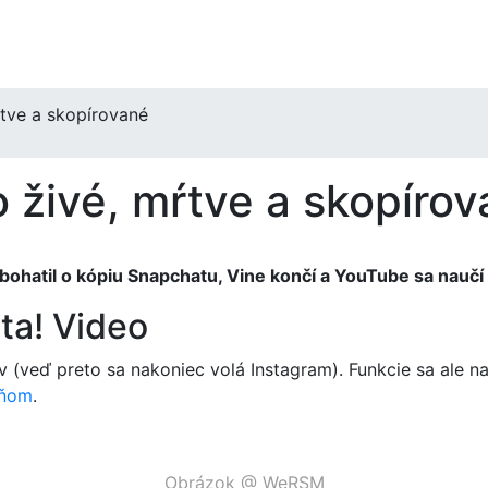
ŕtve a skopírované
o živé, mŕtve a skopíro
ohatil o kópiu Snapchatu, Vine končí a YouTube sa naučí 
ta! Video
(veď preto sa nakoniec volá Instagram). Funkcie sa ale nab
eňom
.
Obrázok @ WeRSM