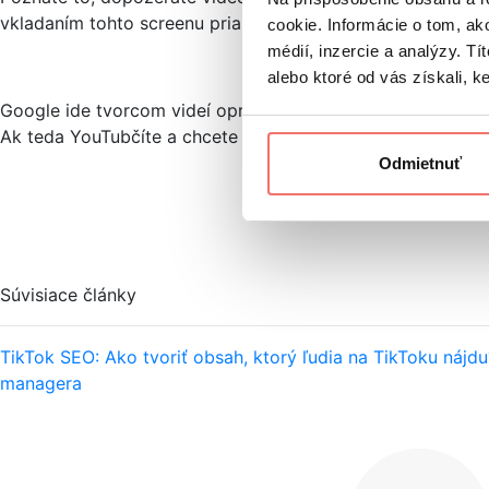
vkladaním tohto screenu priamo do videa a prepájaním ce
cookie. Informácie o tom, ak
médií, inzercie a analýzy. Tí
alebo ktoré od vás získali, ke
Google ide tvorcom videí oproti a jeho End Screens riešia 
Ak teda YouTubčíte a chcete divákov viesť cez svoj kanál p
Odmietnuť
Súvisiace články
TikTok SEO: Ako tvoriť obsah, ktorý ľudia na TikToku nájdu
managera