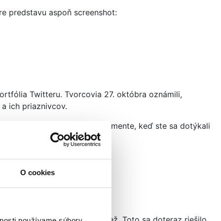
re predstavu aspoň screenshot:
ortfólia Twitteru. Tvorcovia 27. októbra oznámili,
a ich priaznivcov.
čky, ktoré sa točili len v momente, keď ste sa dotýkali
Holmesa na nich.
O cookies
iešiť sami
toré určite chcete vidieť tiež. Toto sa doteraz riešilo
vnosti používame súbory