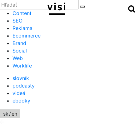
Zatvoriť
Hľadať:
Hľ
Hľadať
Menu
Content
SEO
Reklama
Ecommerce
Brand
Social
Web
Worklife
slovník
podcasty
videá
ebooky
sk
/
en