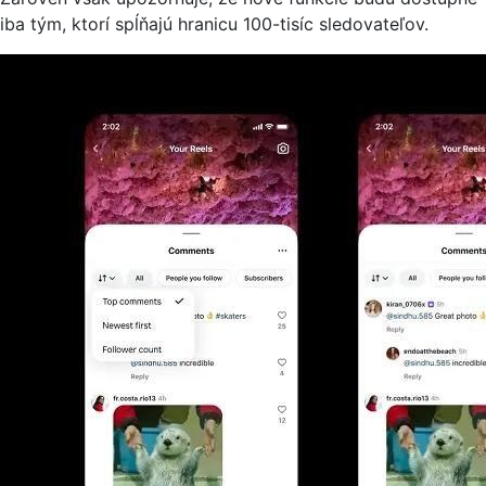
iba tým, ktorí spĺňajú hranicu 100-tisíc sledovateľov.