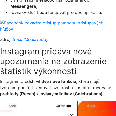
v najbližších mesiacoch sa rozšíria aj do
Messengera
,
rovnaký kľúč bude fungovať pre obe aplikácie.
Zdroj:
SocialMediaToday
Instagram pridáva nové
upozornenia na zobrazenie
štatistík výkonnosti
Instagram predstavil
dve nové funkcie
, ktoré majú
tvorcom pomôcť sledovať svoj rast a zostať motivovaní:
prehľady (Recap)
a
oslavy míľnikov (Celebrations)
.