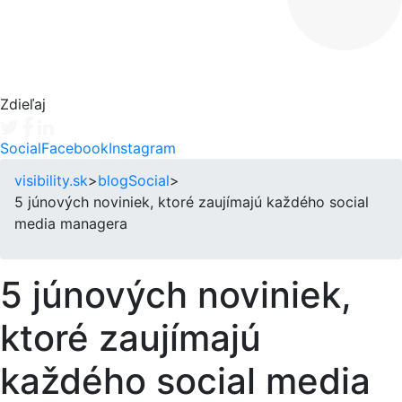
Zdieľaj
Tweet
Facebook share
Linkedin share
Social
Facebook
Instagram
visibility.sk
>
blog
Social
>
5 júnových noviniek, ktoré zaujímajú každého social
media managera
5 júnových noviniek,
ktoré zaujímajú
každého social media