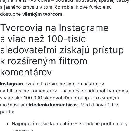
najmä menší tvorcovia – potrebu motivácie, spätnej väzby
a jasného zmyslu v tom, čo robia. Nové funkcie sú
dostupné
všetkým tvorcom.
Tvorcovia na Instagrame
s viac než 100-tisíc
sledovateľmi získajú prístup
k rozšíreným filtrom
komentárov
Instagram
oznámil rozšírenie svojich nástrojov
na filtrovanie komentárov – najnovšie budú mať tvorcovia
s viac ako 100 000 sledovateľmi prístup k rozšíreným
možnostiam
triedenia komentárov
. Medzi nové filtre
patria:
Najpopulárnejšie komentáre – zoradené podľa miery
zapojenia,