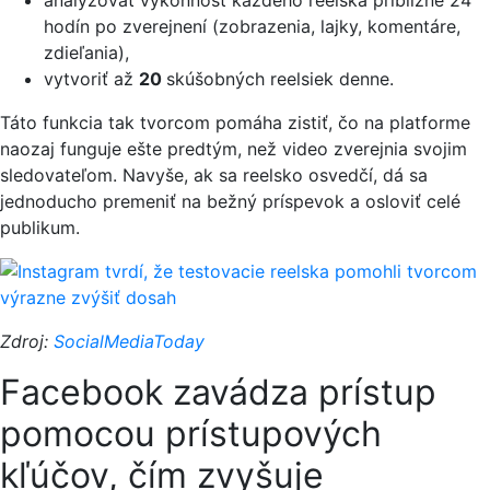
analyzovať výkonnosť každého reelska približne 24
hodín po zverejnení (zobrazenia, lajky, komentáre,
zdieľania),
vytvoriť až
20
skúšobných reelsiek denne.
Táto funkcia tak tvorcom pomáha zistiť, čo na platforme
naozaj funguje ešte predtým, než video zverejnia svojim
sledovateľom. Navyše, ak sa reelsko osvedčí, dá sa
jednoducho premeniť na bežný príspevok a osloviť celé
publikum.
Zdroj:
SocialMediaToday
Facebook zavádza prístup
pomocou prístupových
kľúčov, čím zvyšuje