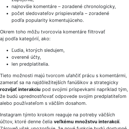
najnovšie komentáre – zoradené chronologicky,
počet sledovateľov prispievateľa – zoradené
podľa popularity komentujúceho.
Okrem toho môžu tvorcovia komentáre filtrovať
aj podľa kategórií, ako:
Ľudia, ktorých sledujem,
overené účty,
len predplatitelia.
Tieto možnosti majú tvorcom uľahčiť prácu s komentármi,
zamerať sa na najdôležitejších fanúšikov a strategicky
rozvíjať interakciu
pod svojimi príspevkami napríklad tým,
že budú uprednostňovať odpovede svojim predplatiteľom
alebo používateľom s väčším dosahom.
Instagram týmto krokom reaguje na potreby väčších
účtov, ktoré denne čelia
veľkému množstvu interakcií
.
Zároveň však upozorňuje, že nové funkcie budú dostupné