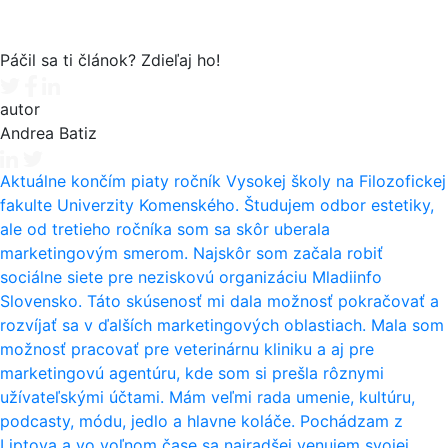
Páčil sa ti článok? Zdieľaj ho!
Tweet
Facebook share
Linkedin share
autor
Andrea Batiz
Aktuálne končím piaty ročník Vysokej školy na Filozofickej
fakulte Univerzity Komenského. Študujem odbor estetiky,
ale od tretieho ročníka som sa skôr uberala
marketingovým smerom. Najskôr som začala robiť
sociálne siete pre neziskovú organizáciu Mladiinfo
Slovensko. Táto skúsenosť mi dala možnosť pokračovať a
rozvíjať sa v ďalších marketingových oblastiach. Mala som
možnosť pracovať pre veterinárnu kliniku a aj pre
marketingovú agentúru, kde som si prešla rôznymi
užívateľskými účtami. Mám veľmi rada umenie, kultúru,
podcasty, módu, jedlo a hlavne koláče. Pochádzam z
Liptova a vo voľnom čase sa najradšej venujem svojej