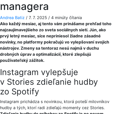
managera
Andrea Batiz
/
7. 7. 2025
/
4 minúty čítania
Ako každý mesiac, aj tento vám prinášame prehľad toho
najzaujímavejšieho zo sveta sociálnych sietí. Jún, ako
prvý letný mesiac, síce nepriniesol žiadne zásadné
novinky, no platformy pokračujú vo vylepšovaní svojich
nástrojov. Zmeny sa tentoraz nesú najmä v duchu
drobných úprav a optimalizácií, ktoré zlepšujú
používateľský zážitok.
Instagram vylepšuje
v Stories zdieľanie hudby
zo Spotify
Instagram prichádza s novinkou, ktorá poteší milovníkov
hudby a tých, ktorí radi zdieľajú momenty cez Stories.
Zdieľanie hudby do príbehov zo Spotify je po novom