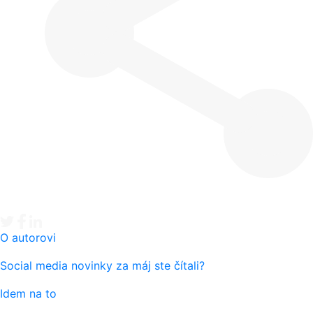
Tweet
Facebook share
Linkedin share
O autorovi
Social media novinky za máj ste čítali?
Idem na to